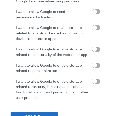
Google for online advertising purposes.
I want to allow Google to send me
personalized advertising.
I want to allow Google to enable storage
related to analytics like cookies on web or
device identifiers in apps.
I want to allow Google to enable storage
related to functionality of the website or app.
Η ομάδα του Κάτας θα κοντραριστεί το Σάββατο
I want to allow Google to enable storage
23 Σεπτέμβρη με τον Ολυμπιακό (19:00) του
related to personalization.
Γιώργου Μπαρτζώκα σε άλλο ένα δυνατό τεστ
I want to allow Google to enable storage
πριν την έναρξη της σεζόν. Οι Πειραιώτες παίζουν
related to security, including authentication
απόψε (22:00) με την Ζάλγκιρις.
functionality and fraud prevention, and other
user protection.
Τα δεκάλεπτα
: 13-20, 44-43, 63-62, 84-84, 95-95,
112-109