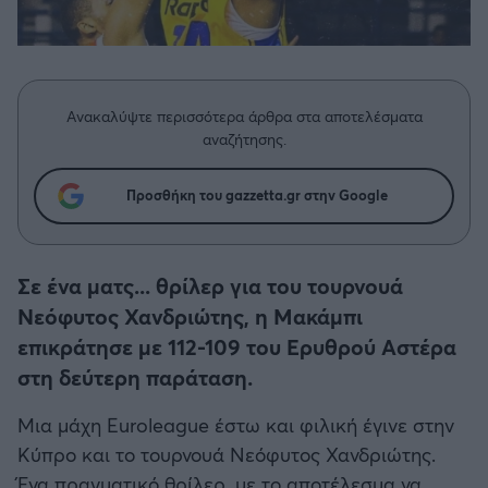
Η μητρότητα στον πάγκο
Δημήτρης Τσορμπατζόγλου
Συνεντεύξεις
Άρης
Μεγάλη μου Αγάπη
Μια Ιστορία από την Πόλη
Λεβαδειακός
Ανακαλύψτε περισσότερα άρθρα στα αποτελέσματα
αναζήτησης.
ΟΦΗ
Προσθήκη του gazzetta.gr στην Google
Βόλος
Ατρόμητος Αθηνών
Σε ένα ματς... θρίλερ για του τουρνουά
Νεόφυτος Χανδριώτης, η Μακάμπι
Κηφισιά
επικράτησε με 112-109 του Ερυθρού Αστέρα
στη δεύτερη παράταση.
Αστέρας Τρίπολης
Μια μάχη Εuroleague έστω και φιλική έγινε στην
Παναιτωλικός
Κύπρο και το τουρνουά Νεόφυτος Χανδριώτης.
Ένα πραγματικό θρίλερ, με το αποτέλεσμα να