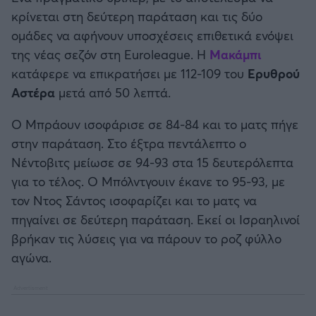
Καλαμάτα
κρίνεται στη δεύτερη παράταση και τις δύο
ομάδες να αφήνουν υποσχέσεις επιθετικά ενόψει
Ηρακλής
της νέας σεζόν στη Euroleague. Η
Μακάμπι
κατάφερε να επικρατήσει με 112-109 του
Ερυθρού
Μπαρτσελόνα
Αστέρα
μετά από 50 λεπτά.
Ο Μπράουν ισοφάρισε σε 84-84 και το ματς πήγε
Ρεάλ Μαδρίτης
στην παράταση. Στο έξτρα πεντάλεπτο ο
Νέντοβιτς μείωσε σε 94-93 στα 15 δευτερόλεπτα
Ατλέτικο Μαδρίτης
για το τέλος. Ο Μπόλντγουιν έκανε το 95-93, με
τον Ντος Σάντος ισοφαρίζει και το ματς να
Μάντσεστερ Γιουνάιτεντ
πηγαίνει σε δεύτερη παράταση. Εκεί οι Ισραηλινοί
βρήκαν τις λύσεις για να πάρουν το ροζ φύλλο
Μάντσεστερ Σίτι
αγώνα.
Λίβερπουλ
Τσέλσι