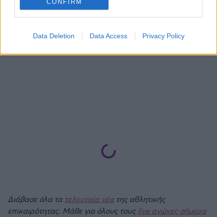
CONFIRM
Data Deletion
Data Access
Privacy Policy
Διάβασε όλα τα
τελευταία νέα
της αθλητικής
επικαιρότητας. Μάθε για όλους τους
live αγώνες σήμερα