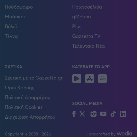
Ποδόσφαιρο
Πρωτοσέλιδα
Μπάσκετ
gMotion
Βόλεϊ
Plus
Τέννις
Gazzetta TV
Τελευταία Νέα
ΣΧΕΤΙΚΑ
ΚΑΤΕΒΑΣΕ ΤΟ APP
Android
IOS
Huawei
Σχετικά με το Gazzetta.gr
Όροι Χρήσης
Πολιτική Απορρήτου
SOCIAL MEDIA
Πολιτική Cookies
Facebook
Twitter
Instagram
YouTube
TikTok
Lin
Διαχείριση Απορρήτου
Copyright © 2008 - 2026
Handcrafted by