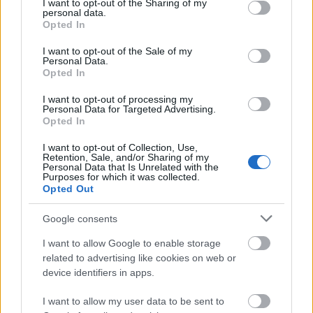
που σταμάτησε στους 13 πόντους μαζί με 6 ασίστ
not limited to your visit or usage behaviour. You may click to
I want to opt-out of the Sharing of my
personal data.
grant or deny consent to Google and its third-party tags to
και 6 ριμπάουντ.
Opted In
use your data for below specified purposes in below Google
consent section.
I want to opt-out of the Sale of my
Personal Data.
Opted In
I want to opt-out of processing my
Personal Data for Targeted Advertising.
Opted In
I want to opt-out of Collection, Use,
Retention, Sale, and/or Sharing of my
Personal Data that Is Unrelated with the
Purposes for which it was collected.
Opted Out
Google consents
I want to allow Google to enable storage
related to advertising like cookies on web or
device identifiers in apps.
I want to allow my user data to be sent to