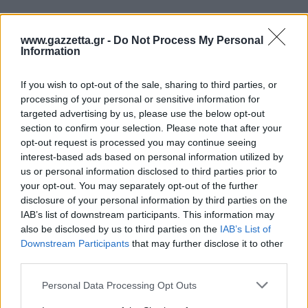
www.gazzetta.gr -
Do Not Process My Personal
Information
If you wish to opt-out of the sale, sharing to third parties, or
Για τους νικητές 18 είχε ο Μπόνζι
Κόλσον
, ενώ
processing of your personal or sensitive information for
στους 17 σταμάτησε ο
Σορκιν
. Ο
Μπόλντγουιν
είχε
targeted advertising by us, please use the below opt-out
15 πόντους, ενώ ο
Μπράουν
μέτρησε 9 με 7
section to confirm your selection. Please note that after your
opt-out request is processed you may continue seeing
ριμπάουντ και 7 ασίστ. Από 14 σημείωσαν οι Νίμπο
interest-based ads based on personal information utilized by
και Μπλατ.
us or personal information disclosed to third parties prior to
your opt-out. You may separately opt-out of the further
Από την άλλη πλευρά τρεις παίκτες είχαν πάνω
disclosure of your personal information by third parties on the
από 20 πόντους αλλά αυτό δεν έφτασε. Ο
IAB’s list of downstream participants. This information may
also be disclosed by us to third parties on the
IAB’s List of
Νέντοβιτς και ο Μίτροβιτς
είχαν από 23 πόντους,
Downstream Participants
that may further disclose it to other
ενώ 22 σημείωσε ο
Γκεντράιτις
, φετινή νίκη από τη
third parties.
Μπασκόνια. Καλή και η παρουσία του
Χάνγκα
Please note that this website/app uses one or more Google
Personal Data Processing Opt Outs
(άλλη μια σημαντική κίνηση για τους Σέρβους)
services and may gather and store information including but