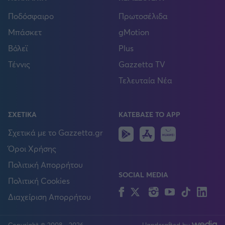
Ποδόσφαιρο
Πρωτοσέλιδα
Μπάσκετ
gMotion
Βόλεϊ
Plus
Τέννις
Gazzetta TV
Τελευταία Νέα
ΣΧΕΤΙΚΑ
ΚΑΤΕΒΑΣΕ ΤΟ APP
Android
IOS
Huawei
Σχετικά με το Gazzetta.gr
Όροι Χρήσης
Πολιτική Απορρήτου
SOCIAL MEDIA
Πολιτική Cookies
Facebook
Twitter
Instagram
YouTube
TikTok
Lin
Διαχείριση Απορρήτου
Copyright © 2008 - 2026
Handcrafted by