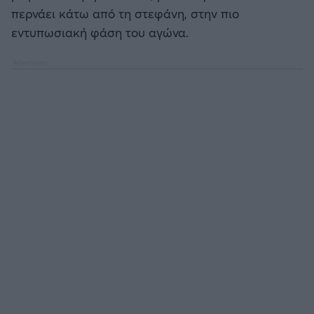
Καλαμάτα
περνάει κάτω από τη στεφάνη, στην πιο
εντυπωσιακή φάση του αγώνα.
Ηρακλής
Μπαρτσελόνα
Ρεάλ Μαδρίτης
Ατλέτικο Μαδρίτης
Μάντσεστερ Γιουνάιτεντ
Μάντσεστερ Σίτι
Λίβερπουλ
Τσέλσι