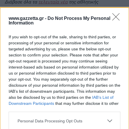
Διάβασε όλα τα
τελευταία νέα
της αθλητικής
επικαιρότητας. Μάθε για όλους τους
live αγώνες σήμερα
και δες τις
αθλητικές μεταδόσεις
της ημέρας και της
www.gazzetta.gr -
Do Not Process My Personal
εβδομάδας μέσα από το υπερπλήρες Πρόγραμμα TV του
Information
Gazzetta. Ακολούθησέ μας και στο
Google News
.
If you wish to opt-out of the sale, sharing to third parties, or
processing of your personal or sensitive information for
targeted advertising by us, please use the below opt-out
ΔΙΑΒΑΣΕ ΑΚΟΜΗ:
section to confirm your selection. Please note that after your
opt-out request is processed you may continue seeing
ΣΕΦ: Ο λόγος της ακύρωσης του διαγωνισμού και τι
interest-based ads based on personal information utilized by
σημαίνει η 10η Σεπτεμβρίου για την υπόθεση
us or personal information disclosed to third parties prior to
your opt-out. You may separately opt-out of the further
ΣΕΦ: Επαναπροκηρύσσεται η ενεργειακή αναβάθμιση -
disclosure of your personal information by third parties on the
Γιατί ακυρώθηκε ο πρώτος διαγωνισμός
IAB’s list of downstream participants. This information may
also be disclosed by us to third parties on the
IAB’s List of
Ντόρσεϊ: Τα... έσταξε στην προπόνηση με 13/14 τρίποντα!
Downstream Participants
that may further disclose it to other
third parties.
Please note that this website/app uses one or more Google
Personal Data Processing Opt Outs
services and may gather and store information including but
Tags: