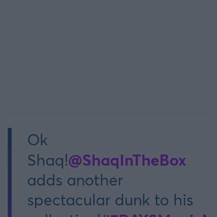
Άρσεναλ
Γιουβέντους
Μίλαν
Ίντερ
Μπάγερν Μονάχου
Ok
@ShaqInTheBox
Shaq!
Παρί Σεν Ζερμέν
adds another
spectacular dunk to his