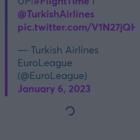
#FlightTime
UP!
I
@TurkishAirlines
pic.twitter.com/V1N27jQH
— Turkish Airlines
EuroLeague
(@EuroLeague)
January 6, 2023