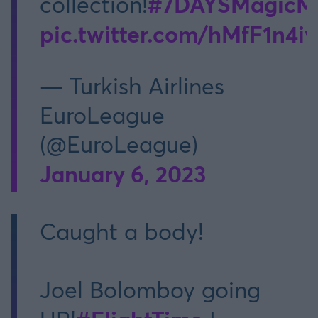
#7DAYSMagicM
collection!
pic.twitter.com/hMfF1n4i
— Turkish Airlines
EuroLeague
(@EuroLeague)
January 6, 2023
Caught a body!
Joel Bolomboy going