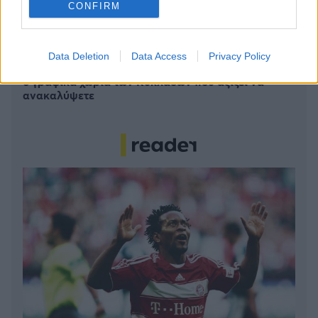
CONFIRM
Το καλά κρυμμένο μυστικό της Κρήτης: Το φαράγγι
των Αγίων και η μαγευτική παραλία στο Λιβυκό
Data Deletion
Data Access
Privacy Policy
6 γραφικά χωριά των Κυκλάδων που αξίζει να
ανακαλύψετε