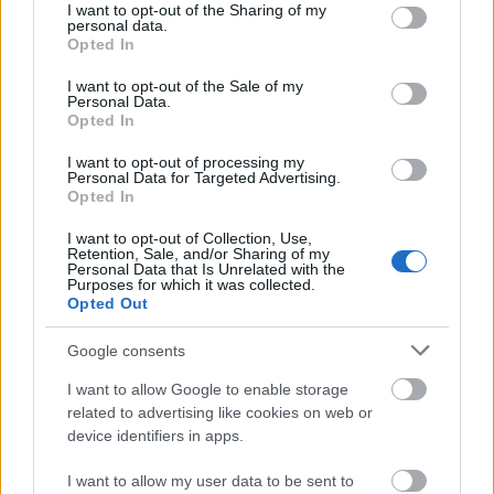
ΣΑΚΙΕΛ ΜΑΚΚΙΣΙΚ
not limited to your visit or usage behaviour. You may click to
I want to opt-out of the Sharing of my
personal data.
grant or deny consent to Google and its third-party tags to
Opted In
use your data for below specified purposes in below Google
consent section.
I want to opt-out of the Sale of my
Personal Data.
Opted In
Για να προσθέσεις το σχόλιο
I want to opt-out of processing my
Personal Data for Targeted Advertising.
σου πρέπει να συνδεθείς
Opted In
στο my gazzetta!
I want to opt-out of Collection, Use,
Retention, Sale, and/or Sharing of my
Personal Data that Is Unrelated with the
Εγγραφή
Σύνδεση
Purposes for which it was collected.
Opted Out
Google consents
I want to allow Google to enable storage
Συνδέσου και κάνε το πρώτο σχόλιο...
related to advertising like cookies on web or
device identifiers in apps.
I want to allow my user data to be sent to