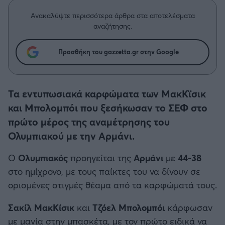
Η μητρότητα στον πάγκο
Δημήτρης Τσορμπατζόγλου
Συνεντεύξεις
Άρης
Ανακαλύψτε περισσότερα άρθρα στα αποτελέσματα
Μεγάλη μου Αγάπη
αναζήτησης.
Μια Ιστορία από την Πόλη
Λεβαδειακός
Προσθήκη του gazzetta.gr στην Google
ΟΦΗ
Τα εντυπωσιακά καρφώματα των ΜακΚϊσικ
Βόλος
και Μπολομπόι που ξεσήκωσαν το ΣΕΦ στο
πρώτο μέρος της αναμέτρησης του
Ατρόμητος Αθηνών
Ολυμπιακού με την Αρμάνι.
Κηφισιά
Ο
Ολυμπιακός
προηγείται της
Αρμάνι
με
44-38
στο ημίχρονο, με τους παίκτες του να δίνουν σε
Αστέρας Τρίπολης
ορισμένες στιγμές θέαμα από τα καρφώματά τους.
Παναιτωλικός
Σακίλ ΜακΚίσικ
και
Τζόελ Μπολομπόι
κάρφωσαν
με μανία στην μπασκέτα, με τον πρώτο ειδικά να