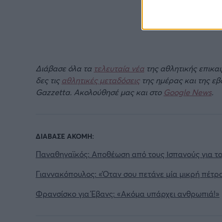
Διάβασε όλα τα
τελευταία νέα
της αθλητικής επικα
δες τις
αθλητικές μεταδόσεις
της ημέρας και της ε
Gazzetta. Ακολούθησέ μας και στο
Google News
.
ΔΙΑΒΑΣΕ ΑΚΟΜΗ:
Παναθηναϊκός: Αποθέωση από τους Ισπανούς για τ
Γιαννακόπουλος: «Όταν σου πετάνε μία μικρή πέτρα
Φρανσίσκο για Έβανς: «Ακόμα υπάρχει ανθρωπιά!»