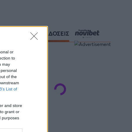
ΑΘΛΗΤΙΚΕΣ ΜΕΤΑΔΟΣΕΙΣ
sonal or
ection to
ou may
 personal
out of the
 downstream
B’s List of
er and store
to grant or
ed purposes