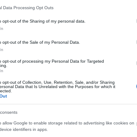
ητή του, πριν από το τζάμπολ της αναμέτρησης με
l Data Processing Opt Outs
o opt-out of the Sharing of my personal data.
υ, με τα χρώματα του
Ερυθρού Αστέρα
και τη λέξη
In
«Χάλα Πιονίρ» χειροκρότησαν θερμά τον
απέδωσε.
o opt-out of the Sale of my Personal Data.
In
to opt-out of processing my Personal Data for Targeted
ing.
In
o opt-out of Collection, Use, Retention, Sale, and/or Sharing
ersonal Data that Is Unrelated with the Purposes for which it
lected.
Out
consents
o allow Google to enable storage related to advertising like cookies on
evice identifiers in apps.