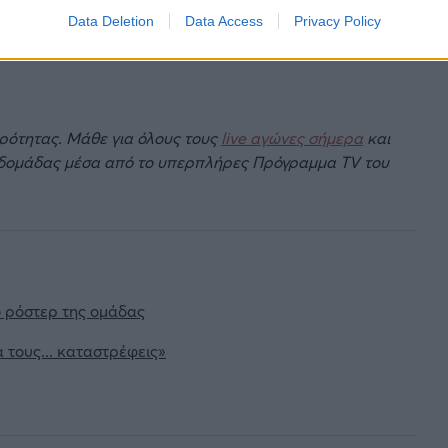
Data Deletion
Data Access
Privacy Policy
ιρότητας. Μάθε για όλους τους
live αγώνες σήμερα
και
βδομάδας μέσα από το υπερπλήρες Πρόγραμμα TV του
ο ρόστερ της ομάδας
 τους... καταστρέφεις»