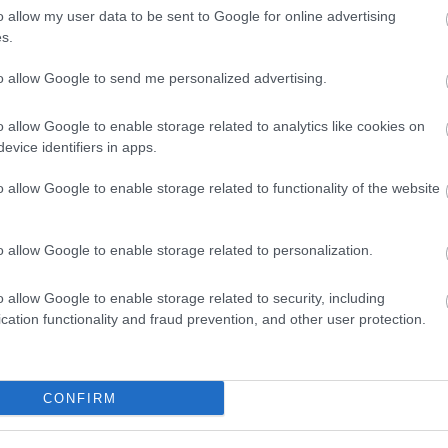
o allow my user data to be sent to Google for online advertising
s.
to allow Google to send me personalized advertising.
r Dejan Radonjić from the
o allow Google to enable storage related to analytics like cookies on
evice identifiers in apps.
#EveryGameMatters
.
o allow Google to enable storage related to functionality of the website
kKrTff
o allow Google to enable storage related to personalization.
roLeague (@EuroLeague)
o allow Google to enable storage related to security, including
cation functionality and fraud prevention, and other user protection.
CONFIRM