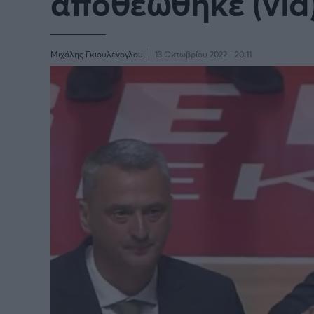
αποθεώθηκε (vid
Μιχάλης Γκιουλένογλου
13 Οκτωβρίου 2022 - 20:11