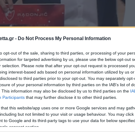
tta.gr -
Do Not Process My Personal Information
θρα στα αποτελέσματα αναζήτησης.
to opt-out of the sale, sharing to third parties, or processing of your per
formation for targeted advertising by us, please use the below opt-out s
azzetta.gr στην Google
r selection. Please note that after your opt-out request is processed y
eing interest-based ads based on personal information utilized by us or
disclosed to third parties prior to your opt-out. You may separately opt-
losure of your personal information by third parties on the IAB’s list of
ώνα Ερυθρός Αστέρας - Παναθηναϊκός,
. This information may also be disclosed by us to third parties on the
IA
Participants
that may further disclose it to other third parties.
 Ντέγιαν Ράντονιτς, ο οποίος
 that this website/app uses one or more Google services and may gath
including but not limited to your visit or usage behaviour. You may click 
 to Google and its third-party tags to use your data for below specifi
ξεις και όμως εξαιρετικά δυνατές. Ο
Ερυθρός
ogle consent section.