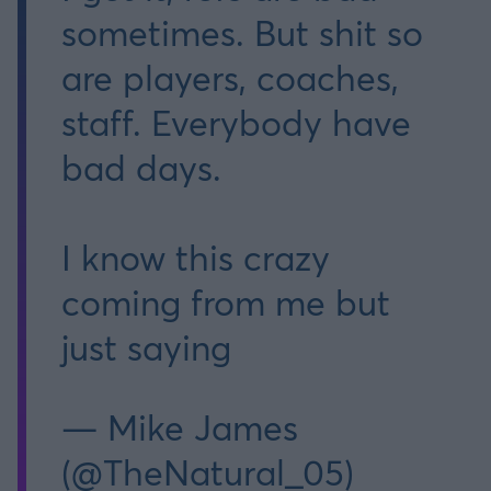
sometimes. But shit so
are players, coaches,
staff. Everybody have
bad days.
I know this crazy
coming from me but
just saying
— Mike James
(@TheNatural_05)