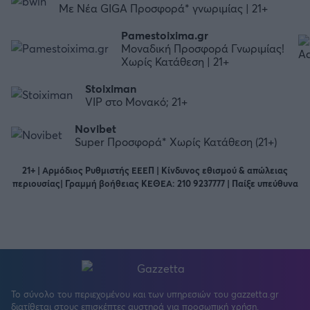
Με Νέα GIGA Προσφορά* γνωριμίας | 21+
Pamestoixima.gr
Μοναδική Προσφορά Γνωριμίας!
Χωρίς Κατάθεση | 21+
Stoiximan
VIP στο Μονακό; 21+
Novibet
Super Προσφορά* Χωρίς Κατάθεση (21+)
21+ | Αρμόδιος Ρυθμιστής ΕΕΕΠ | Κίνδυνος εθισμού & απώλειας
περιουσίας| Γραμμή βοήθειας ΚΕΘΕΑ: 210 9237777 | Παίξε υπεύθυνα
Το σύνολο του περιεχομένου και των υπηρεσιών του gazzetta.gr
διατίθεται στους επισκέπτες αυστηρά για προσωπική χρήση.