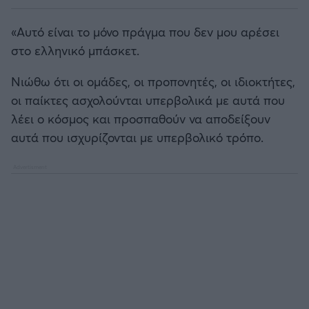
«Αυτό είναι το μόνο πράγμα που δεν μου αρέσει
στο ελληνικό μπάσκετ.
Νιώθω ότι οι ομάδες, οι προπονητές, οι ιδιοκτήτες,
οι παίκτες ασχολούνται υπερβολικά με αυτά που
λέει ο κόσμος και προσπαθούν να αποδείξουν
αυτά που ισχυρίζονται με υπερβολικό τρόπο.