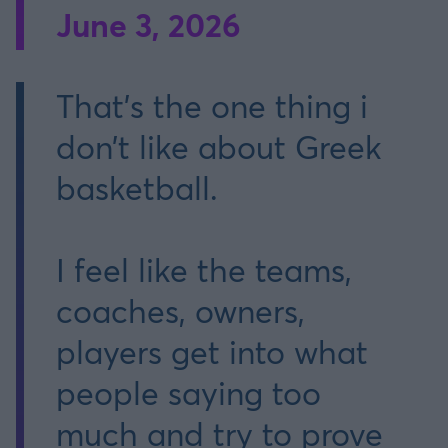
June 3, 2026
That’s the one thing i
don’t like about Greek
basketball.
I feel like the teams,
coaches, owners,
players get into what
people saying too
much and try to prove