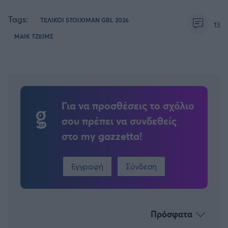
Tags:
ΤΕΛΙΚΟΙ STOIXIMAN GBL 2026
13
ΜΑΙΚ ΤΖΕΙΜΣ
Για να προσθέσεις το σχόλιο
σου πρέπει να συνδεθείς
στο my gazzetta!
Εγγραφή
Σύνδεση
Πρόσφατα