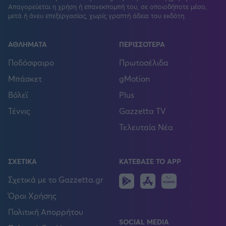
Απαγορεύεται η χρήση ή επανεκπομπή του, σε οποιοδήποτε μέσο,
μετά ή άνευ επεξεργασίας, χωρίς γραπτή άδεια του εκδότη.
ΑΘΛΗΜΑΤΑ
ΠΕΡΙΣΣΟΤΕΡΑ
Ποδόσφαιρο
Πρωτοσέλιδα
Μπάσκετ
gMotion
Βόλεϊ
Plus
Τέννις
Gazzetta TV
Τελευταία Νέα
FOLLOW US
ΣΧΕΤΙΚΑ
ΚΑΤΕΒΑΣΕ ΤΟ APP
Android
IOS
Huawei
Σχετικά με το Gazzetta.gr
Όροι Χρήσης
Πολιτική Απορρήτου
SOCIAL MEDIA