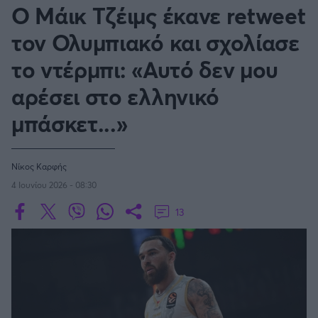
Οδηγός F1
CEV Cup
Τεχνολογία
Ο Μάικ Τζέιμς έκανε retweet
Παναγιώτης Δαλαταριώφ
Κολύμβηση
ΑΘΛΗΤΙΚΕΣ ΜΕΤΑΔΟΣΕΙΣ
Bundesliga
EuroCup
GMotion WRC
NBA
Υγεία
Challenge Cup
τον Ολυμπιακό και σχολίασε
Ανδρέας Δημάτος
Μπιτς Βόλεϊ
Ligue 1
Mundobasket
GMotion MotoGP
LIVE SCORE
Showbiz
Αντώνης Καλκαβούρας
το ντέρμπι: «Αυτό δεν μου
WNBA
Ιστιοπλοΐα
Basketaki
Εθνική Ελλάδος
GWOMEN
Αντώνης Καρπετόπουλος
Eurobasket
Κωπηλασία
αρέσει στο ελληνικό
Μουντιάλ 2026
Δημήτρης Κατσιώνης
G-LEAGUE
ΑΘΛΗΤΙΚΗ ΗΧΩ
Ξιφασκία
Wyscout Analysis
μπάσκετ...»
Γιώργος Κούβαρης
ΕΚΠΟΜΠΕΣ
Σκοποβολή
Ευρώπη
VTB LEAGUE
Κώστας Νικολακόπουλος
GALACTICOS BY INTERWETTEN
Κόσμος
Πάλη
ΟΜΑΔΕΣ
Γιάννης Πάλλας
Νίκος Καρφής
GAZZ FLOOR BY NOVIBET
Α1 Μπάσκετ Γυναικών
Νίκος Παπαδογιάννης
Τάε κβον ντο
ΑΕΚ
PODCASTS
4 Ιουνίου 2026 - 08:30
POLE POSITION BY ALLWYN
Γιώργος Σακελλαρίου
Τζούντο
ΣΠΛΙΤ
13
Α2 Μπάσκετ - ELITE LEAGUE
OLD SCHOOL
GAZZETTA ACTS
Γιάννης Σερέτης
Ολυμπιακός
Πινγκ - πονγκ
Transfer Stories
ΜΕΤΑΒΙΒΑΣΗ BY NOVIBET
Gazzetta For Her
Σταύρος Σουντουλίδης
GAZZETTA SPECIALS
gMotion
FIBA EUROPE CUP
Μαχητικά Αθλήματα
Θέμα Ισότητας
Δημήτρης Τομαράς
ΠΑΟΚ
Unique
Πυγμαχία
Για τον Αλέξανδρο
Γιώργος Τσακίρης
Wyscout Analysis
Μπάσκετ: Ισπανία
Άρση Βαρών
#GiatonAlki
Παναθηναϊκός
Μιχάλης Τσαμπάς
InStat Analysis