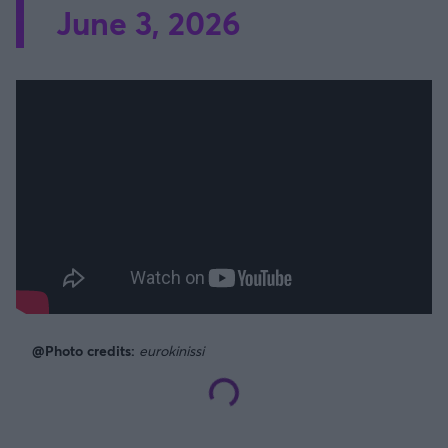
June 3, 2026
@Photo credits:
eurokinissi