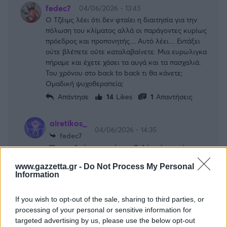
fedec7
04/06/2026 - 13:43
Ο Τζέιμς λέει ότι δεν φταίει η διαιτησία για την
πόλωση του κλίματος αλλά οι παράγοντες κυρίως
πρόεδρος και προπονητής.... Αυτό λέει.... Εντάξει
ούτε βλέπετε ούτε καταλαβαίνετε. Μια ευρωλιγκα
πήραμε και έχετε χάσει τα αυγά και τα πασχαλιά.
Του χρόνου στο back to back τι θα κάνετε;
Ομαδική ψυχοθεραπεία;
Απάντησε
14
Likes
1
Απαντήσεις
airetikos_
04/06/2026 - 14:35
fedec7
Όταν μιλούσατε εσείς για βολές κάποτε, ήταν
καλά, τώρα είναι απλά μια Πέμπτη. Είστε
www.gazzetta.gr -
Do Not Process My Personal
φοβεροί, και οι μεν και οι δε, γιατί κάνετε
Information
ακριβώς τα ίδια...
Απάντησε
1
Likes
0
Απαντήσεις
If you wish to opt-out of the sale, sharing to third parties, or
processing of your personal or sensitive information for
targeted advertising by us, please use the below opt-out