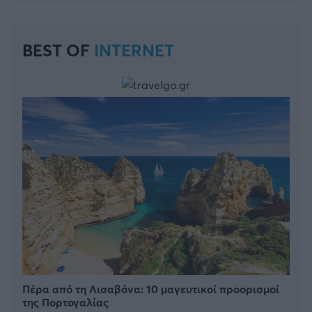
BEST OF
INTERNET
Πέρα από τη Λισαβόνα: 10 μαγευτικοί προορισμοί
της Πορτογαλίας