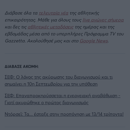
Διάβασε όλα τα
τελευταία νέα
της αθλητικής
επικαιρότητας. Μάθε για όλους τους
live αγώνες σήμερα
και δες τις
αθλητικές μεταδόσεις
της ημέρας και της
εβδομάδας μέσα από το υπερπλήρες Πρόγραμμα TV του
Gazzetta. Ακολούθησέ μας και στο
Google News
.
ΔΙΑΒΑΣΕ ΑΚΟΜΗ:
ΣΕΦ: Ο λόγος της ακύρωσης του διαγωνισμού και τι
σημαίνει η 10η Σεπτεμβρίου για την υπόθεση
ΣΕΦ: Επαναπροκηρύσσεται η ενεργειακή αναβάθμιση -
Γιατί ακυρώθηκε ο πρώτος διαγωνισμός
Ντόρσεϊ: Τα... έσταξε στην προπόνηση με 13/14 τρίποντα!