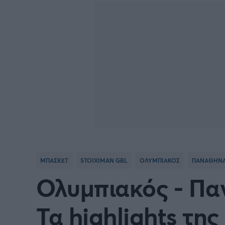
BASKETBALL CHAMPIONS
Γιώργος Τσακίρης
NBA
Πυγμαχία
LEAGUE
VTB LEAGUE
Α1 Μπ
Μπάσκετ: Ισπανία
Μπάσκ
Μπάσκετ: Ιταλία
Μπάσκ
Μπάσκετ: Ισραήλ
Μπάσκ
ΜΠΑΣΚΕΤ
STOIXIMAN GBL
ΟΛΥΜΠΙΑΚΟΣ
ΠΑΝΑΘΗΝΑ
Προκριματικά EUROBASKET
EURO
Ολυμπιακός - Πα
EUROBASKET Γυναικών 2025
Ολυμπ
Τα highlights τη