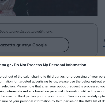
θρα στα αποτελέσματα αναζήτησης.
azzetta.gr στην Google
ρες φάσεις από τη νίκη του
tta.gr -
Do Not Process My Personal Information
 στο Game 1 των τελικών της
to opt-out of the sale, sharing to third parties, or processing of your per
formation for targeted advertising by us, please use the below opt-out s
r selection. Please note that after your opt-out request is processed y
eing interest-based ads based on personal information utilized by us or
disclosed to third parties prior to your opt-out. You may separately opt-
losure of your personal information by third parties on the IAB’s list of