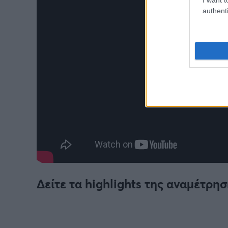
authenti
Δείτε τα highlights της αναμέτρησ