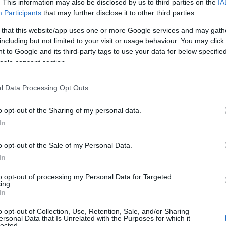
. This information may also be disclosed by us to third parties on the
IA
Participants
that may further disclose it to other third parties.
 that this website/app uses one or more Google services and may gath
ύ
με
82-76
και έκανε το 1-0 στη σειρά των
τελικών
including but not limited to your visit or usage behaviour. You may click 
 to Google and its third-party tags to use your data for below specifi
ogle consent section.
Εβάν Φουρνιέ
(20π.), καθοριστικό ήταν το
ραίος για τον
Παναθηναϊκό
εμφανίστηκε ο
Χέιζ-
l Data Processing Opt Outs
o opt-out of the Sharing of my personal data.
In
o opt-out of the Sale of my Personal Data.
In
to opt-out of processing my Personal Data for Targeted
ing.
In
o opt-out of Collection, Use, Retention, Sale, and/or Sharing
ersonal Data that Is Unrelated with the Purposes for which it
lected.