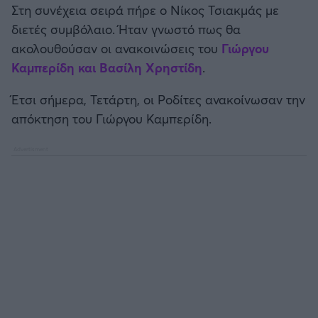
Στη συνέχεια σειρά πήρε ο Νίκος Τσιακμάς με
Καλαμάτα
διετές συμβόλαιο. Ήταν γνωστό πως θα
Μπάσκετ: Κίνα
ακολουθούσαν οι ανακοινώσεις του
Γιώργου
Ηρακλής
Προολυμπιακό Τουρνουά
Καμπερίδη και Βασίλη Χρηστίδη
.
Μπαρτσελόνα
Έτσι σήμερα, Τετάρτη, οι Ροδίτες ανακοίνωσαν την
Προκριματικά EUROBASKET
απόκτηση του Γιώργου Καμπερίδη.
Ρεάλ Μαδρίτης
EUROBASKET 2025
Ατλέτικο Μαδρίτης
Προκριματικά MUNDOBASKET
Μάντσεστερ Γιουνάιτεντ
Παγκόσμιο Κύπελλο
Μάντσεστερ Σίτι
EUROBASKET Γυναικών 2025
Λίβερπουλ
Ολυμπιακοί Αγώνες Μπάσκετ
Τσέλσι