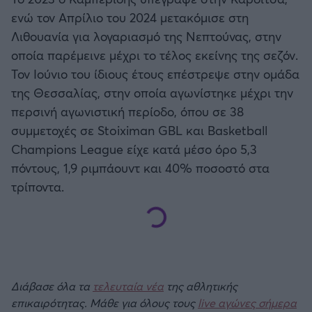
ενώ τον Απρίλιο του 2024 μετακόμισε στη
Λιθουανία για λογαριασμό της Νεπτούνας, στην
οποία παρέμεινε μέχρι το τέλος εκείνης της σεζόν.
Τον Ιούνιο του ίδιους έτους επέστρεψε στην ομάδα
της Θεσσαλίας, στην οποία αγωνίστηκε μέχρι την
περσινή αγωνιστική περίοδο, όπου σε 38
συμμετοχές σε Stoiximan GBL και Basketball
Champions League είχε κατά μέσο όρο 5,3
πόντους, 1,9 ριμπάουντ και 40% ποσοστό στα
τρίποντα.
Διάβασε όλα τα
τελευταία νέα
της αθλητικής
επικαιρότητας. Μάθε για όλους τους
live αγώνες σήμερα