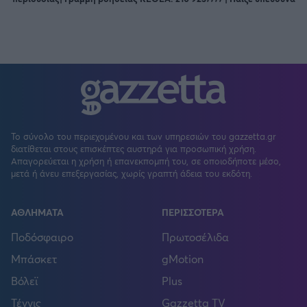
Το σύνολο του περιεχομένου και των υπηρεσιών του gazzetta.gr
διατίθεται στους επισκέπτες αυστηρά για προσωπική χρήση.
Απαγορεύεται η χρήση ή επανεκπομπή του, σε οποιοδήποτε μέσο,
μετά ή άνευ επεξεργασίας, χωρίς γραπτή άδεια του εκδότη.
ΑΘΛΗΜΑΤΑ
ΠΕΡΙΣΣΟΤΕΡΑ
Ποδόσφαιρο
Πρωτοσέλιδα
Μπάσκετ
gMotion
Βόλεϊ
Plus
Τέννις
Gazzetta TV