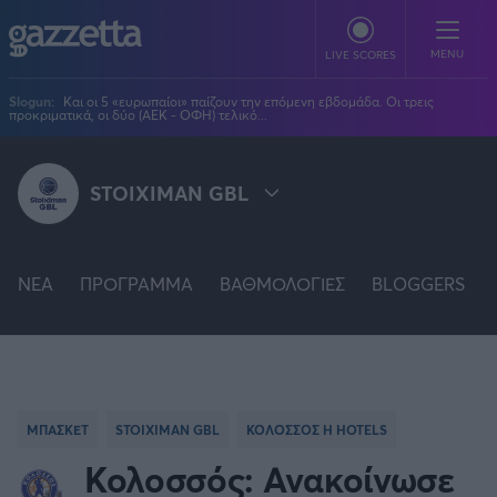
Παράκαμψη προς το κυρίως περιεχόμενο
MENU
LIVE SCORES
Slogun:
Και οι 5 «ευρωπαίοι» παίζουν την επόμενη εβδομάδα. Οι τρεις
προκριματικά, οι δύο (ΑΕΚ - ΟΦΗ) τελικό...
ΠΟΔΟΣΦΑΙΡΟ
STOIXIMAN GBL
Stoiximan Super League
ΜΠΑΣΚΕΤ
Super League 2
Stoiximan GBL
Όλες οι διοργανώσεις
ΒΟΛΕΪ
Champions League
NEA
EuroLeague
ΠΡΟΓΡΑΜΜΑ
ΒΑΘΜΟΛΟΓΙΕΣ
BLOGGERS
Novibet Volley League
ΑΛΛΑ ΣΠΟΡ
STOIXIMAN GBL
Europa League
Champions League
Volley League Γυναικών
Τένις
PLUS
Conference League
NBA
EUROLEAGUE
Pre League
Χάντμπολ
Πολιτική
Κύπελλο Ελλάδας
Εθνική Μπάσκετ
BLOGGERS
Κύπελλο Ανδρών
Πόλο
Κοινωνία
Premier League
EUROCUP
Elite League
Νίκος Αθανασίου
ΜΠΑΣΚΕΤ
STOIXIMAN GBL
ΚΟΛΟΣΣΟΣ H HOTELS
GMOTION
Κύπελλο Γυναικών
Διεθνή
Στίβος
La Liga
Δημήτρης Βέργος
Α1 Γυναικών
Κολοσσός: Ανακοίνωσε
GMotion F1
Champions League
Viral
BASKETBALL CHAMPIONS LEAGUE
ΠΡΩΤΟΣΕΛΙΔΑ
Γυμναστική
Serie A
Βασίλης Βλαχόπουλος
Κύπελλο Ελλάδος