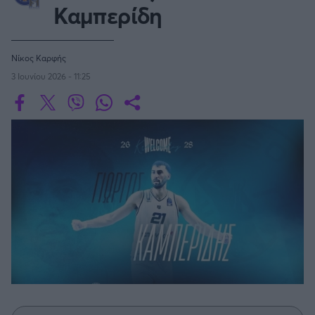
Οδηγός F1
CEV Cup
Τεχνολογία
Καμπερίδη
Παναγιώτης Δαλαταριώφ
Κολύμβηση
ΑΘΛΗΤΙΚΕΣ ΜΕΤΑΔΟΣΕΙΣ
Bundesliga
EuroCup
GMotion WRC
NBA
Υγεία
Challenge Cup
Ανδρέας Δημάτος
Μπιτς Βόλεϊ
Ligue 1
Mundobasket
GMotion MotoGP
LIVE SCORE
Showbiz
Αντώνης Καλκαβούρας
Νίκος Καρφής
WNBA
Ιστιοπλοΐα
Basketaki
Εθνική Ελλάδος
GWOMEN
Αντώνης Καρπετόπουλος
3 Ιουνίου 2026 - 11:25
Eurobasket
Κωπηλασία
Μουντιάλ 2026
Δημήτρης Κατσιώνης
G-LEAGUE
ΑΘΛΗΤΙΚΗ ΗΧΩ
Ξιφασκία
Wyscout Analysis
Γιώργος Κούβαρης
ΕΚΠΟΜΠΕΣ
Σκοποβολή
Ευρώπη
VTB LEAGUE
Κώστας Νικολακόπουλος
GALACTICOS BY INTERWETTEN
Κόσμος
Πάλη
ΟΜΑΔΕΣ
Γιάννης Πάλλας
GAZZ FLOOR BY NOVIBET
Α1 Μπάσκετ Γυναικών
Νίκος Παπαδογιάννης
Τάε κβον ντο
ΑΕΚ
PODCASTS
POLE POSITION BY ALLWYN
Γιώργος Σακελλαρίου
Τζούντο
ΣΠΛΙΤ
Α2 Μπάσκετ - ELITE LEAGUE
OLD SCHOOL
GAZZETTA ACTS
Γιάννης Σερέτης
Ολυμπιακός
Πινγκ - πονγκ
Transfer Stories
ΜΕΤΑΒΙΒΑΣΗ BY NOVIBET
Gazzetta For Her
Σταύρος Σουντουλίδης
GAZZETTA SPECIALS
gMotion
FIBA EUROPE CUP
Μαχητικά Αθλήματα
Θέμα Ισότητας
Δημήτρης Τομαράς
ΠΑΟΚ
Unique
Πυγμαχία
Για τον Αλέξανδρο
Γιώργος Τσακίρης
Wyscout Analysis
Μπάσκετ: Ισπανία
Άρση Βαρών
#GiatonAlki
Παναθηναϊκός
Μιχάλης Τσαμπάς
InStat Analysis