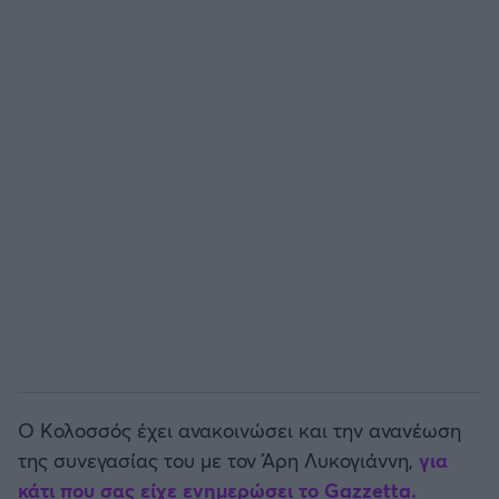
ΟΠΑΠ BASKET LEAGUE
Άρσεναλ
Προολυμπιακό τουρνουά μπάσκετ
Γιουβέντους
BASKETAKI
Μίλαν
EUROBASKET U20
Ίντερ
Τουρνουά Ακρόπολις 2025
Μπάγερν Μονάχου
Παρί Σεν Ζερμέν
O Kολοσσός έχει ανακοινώσει και την ανανέωση
της συνεγασίας του με τον Άρη Λυκογιάννη,
για
κάτι που σας είχε ενημερώσει το Gazzetta.