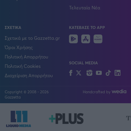
Τελευταία Νέα
ΣΧΕΤΙΚΑ
ΚΑΤΕΒΑΣΕ ΤΟ APP
Android
IOS
Huawei
Σχετικά με το Gazzetta.gr
Όροι Χρήσης
Πολιτική Απορρήτου
SOCIAL MEDIA
Πολιτική Cookies
Facebook
Twitter
Instagram
YouTube
TikTok
Lin
Διαχείριση Απορρήτου
Copyright © 2008 - 2026
Handcrafted by
FOLLOW US
Gazzetta