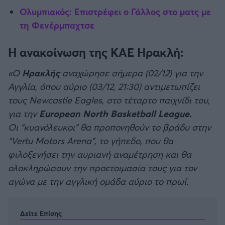
Ολυμπιακός: Επιστρέφει ο Γάλλος στο ματς με
τη Φενέρμπαχτσε
Η ανακοίνωση της ΚΑΕ Ηρακλή:
«Ο
Ηρακλής
αναχώρησε σήμερα (02/12) για την
Αγγλία, όπου αύριο (03/12, 21:30) αντιμετωπίζει
τους Newcastle Eagles, στο τέταρτο παιχνίδι του,
για την
European North
Basketball League.
Οι “κυανόλευκοι” θα προπονηθούν το βράδυ στην
“Vertu Motors Arena”, το γήπεδο, που θα
φιλοξενήσει την αυριανή αναμέτρηση και θα
ολοκληρώσουν την προετοιμασία τους για τον
αγώνα με την αγγλική ομάδα αύριο το πρωί.
Δείτε Επίσης