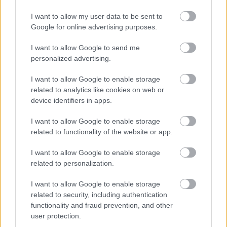
I want to allow my user data to be sent to
Google for online advertising purposes.
I want to allow Google to send me
personalized advertising.
I want to allow Google to enable storage
related to analytics like cookies on web or
Πέρα από τη Λισαβόνα: 10 μαγευτικοί προορισμοί
device identifiers in apps.
της Πορτογαλίας
I want to allow Google to enable storage
related to functionality of the website or app.
Το καλά κρυμμένο μυστικό της Κρήτης: Το φαράγγι
των Αγίων και η μαγευτική παραλία στο Λιβυκό
I want to allow Google to enable storage
related to personalization.
6 γραφικά χωριά των Κυκλάδων που αξίζει να
ανακαλύψετε
I want to allow Google to enable storage
related to security, including authentication
functionality and fraud prevention, and other
user protection.