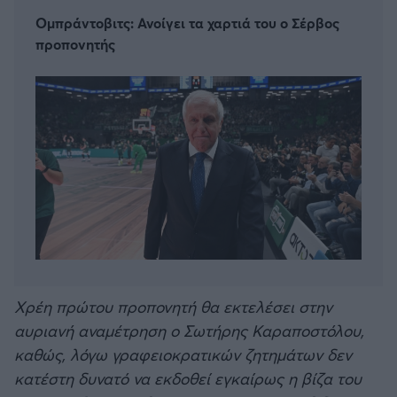
Ομπράντοβιτς: Ανοίγει τα χαρτιά του ο Σέρβος
προπονητής
Χρέη πρώτου προπονητή θα εκτελέσει στην
αυριανή αναμέτρηση ο Σωτήρης Καραποστόλου,
καθώς, λόγω γραφειοκρατικών ζητημάτων δεν
κατέστη δυνατό να εκδοθεί εγκαίρως η βίζα του