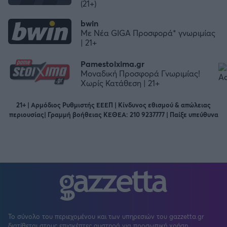
(21+)
bwin
Με Νέα GIGA Προσφορά* γνωριμίας
| 21+
Pamestoixima.gr
Μοναδική Προσφορά Γνωριμίας!
Χωρίς Κατάθεση | 21+
21+ | Αρμόδιος Ρυθμιστής ΕΕΕΠ | Κίνδυνος εθισμού & απώλειας
περιουσίας| Γραμμή βοήθειας ΚΕΘΕΑ: 210 9237777 | Παίξε υπεύθυνα
Το σύνολο του περιεχομένου και των υπηρεσιών του gazzetta.gr
διατίθεται στους επισκέπτες αυστηρά για προσωπική χρήση.