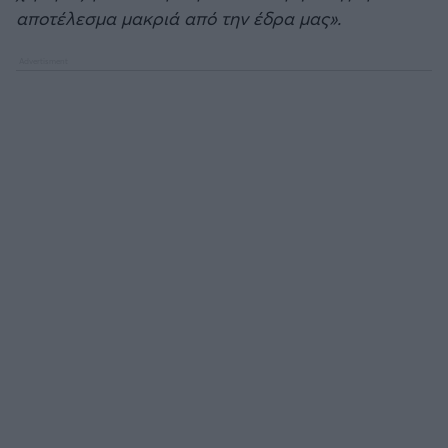
αποτέλεσμα μακριά από την έδρα μας».