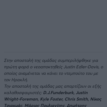
Στην αποστολή της ομάδας συμπεριλήφθηκε για
πρώτη φορά ο νεοαποκτηθείς Justin Edler-Davis, ο
οποίος αναμένεται να κάνει το ντεμπούτο του με
τον Ηρακλή.
Την αποστολή της ομάδας μας απαρτίζουν οι εξής
καλαθοσφαιριστές:
D.J.Funderburk, Justin
Wright-Foreman, Kyle Foster, Chris Smith, Νίκος
Τσιακμάς, Μάριος Πουλιανίτης, Δημήτρης