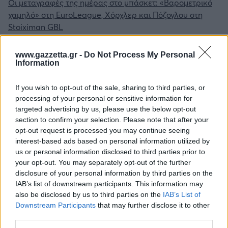
Οι μεταγραφές της ημέρας στο μπάσκετ: «Βαρομετρικό
χαμηλό» στη EuroLeague, Χόρχλερ και Πόζογλου στη
Stoiximan GBL
Ηρακλής: Ανακοίνωσε τον Νόα Χόρχλερ
www.gazzetta.gr -
Do Not Process My Personal
Information
If you wish to opt-out of the sale, sharing to third parties, or
processing of your personal or sensitive information for
targeted advertising by us, please use the below opt-out
Για να προσθέσεις το σχόλιο
section to confirm your selection. Please note that after your
opt-out request is processed you may continue seeing
σου πρέπει να συνδεθείς
interest-based ads based on personal information utilized by
στο my gazzetta!
us or personal information disclosed to third parties prior to
your opt-out. You may separately opt-out of the further
disclosure of your personal information by third parties on the
Εγγραφή
Σύνδεση
IAB’s list of downstream participants. This information may
also be disclosed by us to third parties on the
IAB’s List of
Downstream Participants
that may further disclose it to other
third parties.