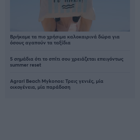
Βρήκαμε τα πιο χρήσιμα καλοκαιρινά δώρα για
όσους αγαπούν τα ταξίδια
5 σημάδια ότι το σπίτι σου χρειάζεται επειγόντως
summer reset
Agrari Beach Mykonos: Τρεις γενιές, μία
οικογένεια, μία παράδοση