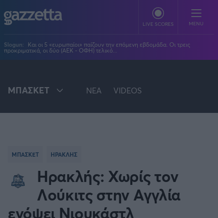
Παράκαμψη προς το κυρίως περιεχόμενο
MENU
LIVE SCORES
Slogun:
Και οι 5 «ευρωπαίοι» παίζουν την επόμενη εβδομάδα. Οι τρεις
προκριματικά, οι δύο (ΑΕΚ - ΟΦΗ) τελικό...
ΠΟΔΟΣΦΑΙΡΟ
Stoiximan Super League
ΜΠΑΣΚΕΤ
NEA
VIDEOS
ΜΠΑΣΚΕΤ
Super League 2
Stoiximan GBL
Όλες οι διοργανώσεις
ΒΟΛΕΪ
Champions League
EuroLeague
Novibet Volley League
ΑΛΛΑ ΣΠΟΡ
STOIXIMAN GBL
Europa League
Champions League
Volley League Γυναικών
Τένις
PLUS
Conference League
NBA
ΜΠΑΣΚΕΤ
ΗΡΑΚΛΗΣ
EUROLEAGUE
Pre League
Χάντμπολ
Πολιτική
Κύπελλο Ελλάδας
Εθνική Μπάσκετ
BLOGGERS
Ηρακλής: Χωρίς τον
Κύπελλο Ανδρών
Πόλο
Κοινωνία
Premier League
EUROCUP
Elite League
Νίκος Αθανασίου
Λούκιτς στην Αγγλία
GMOTION
Κύπελλο Γυναικών
Διεθνή
Στίβος
La Liga
Δημήτρης Βέργος
Α1 Γυναικών
GMotion F1
Champions League
ενόψει Νιουκάστλ
Viral
BASKETBALL CHAMPIONS LEAGUE
ΠΡΩΤΟΣΕΛΙΔΑ
Γυμναστική
Serie A
Βασίλης Βλαχόπουλος
Κύπελλο Ελλάδος