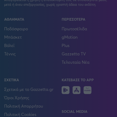
μετά ή άνευ επεξεργασίας, χωρίς γραπτή άδεια του εκδότη.
ΑΘΛΗΜΑΤΑ
ΠΕΡΙΣΣΟΤΕΡΑ
Ποδόσφαιρο
Πρωτοσέλιδα
Μπάσκετ
gMotion
Βόλεϊ
Plus
Τέννις
Gazzetta TV
Τελευταία Νέα
ΣΧΕΤΙΚΑ
ΚΑΤΕΒΑΣΕ ΤΟ APP
Android
IOS
Huawei
Σχετικά με το Gazzetta.gr
Όροι Χρήσης
Πολιτική Απορρήτου
SOCIAL MEDIA
Πολιτική Cookies