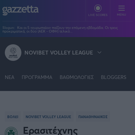
Παράκαμψη προς το κυρίως περιεχόμενο
MENU
LIVE SCORES
Slogun:
Και οι 5 «ευρωπαίοι» παίζουν την επόμενη εβδομάδα. Οι τρεις
προκριματικά, οι δύο (ΑΕΚ - ΟΦΗ) τελικό...
ΠΟΔΟΣΦΑΙΡΟ
NOVIBET VOLLEY LEAGUE
Stoiximan Super League
ΜΠΑΣΚΕΤ
Super League 2
Stoiximan GBL
Όλες οι διοργανώσεις
ΒΟΛΕΪ
Champions League
NEA
EuroLeague
ΠΡΟΓΡΑΜΜΑ
ΒΑΘΜΟΛΟΓΙΕΣ
BLOGGERS
Novibet Volley League
ΑΛΛΑ ΣΠΟΡ
NOVIBET VOLLEY LEAGUE
Europa League
Champions League
Volley League Γυναικών
Τένις
PLUS
Conference League
NBA
VOLLEY LEAGUE Γυναικών
Pre League
Χάντμπολ
Πολιτική
Κύπελλο Ελλάδας
Εθνική Μπάσκετ
BLOGGERS
Κύπελλο Ανδρών
Πόλο
Κοινωνία
Premier League
PRE LEAGUE
Elite League
Νίκος Αθανασίου
ΒΟΛΕΙ
NOVIBET VOLLEY LEAGUE
ΠΑΝΑΘΗΝΑΙΚΟΣ
GMOTION
Κύπελλο Γυναικών
Διεθνή
Στίβος
La Liga
Δημήτρης Βέργος
Α1 Γυναικών
Ερασιτέχνης
GMotion F1
Champions League
Viral
PRE LEAGUE Γυναικών
ΠΡΩΤΟΣΕΛΙΔΑ
Γυμναστική
Serie A
Βασίλης Βλαχόπουλος
Κύπελλο Ελλάδος