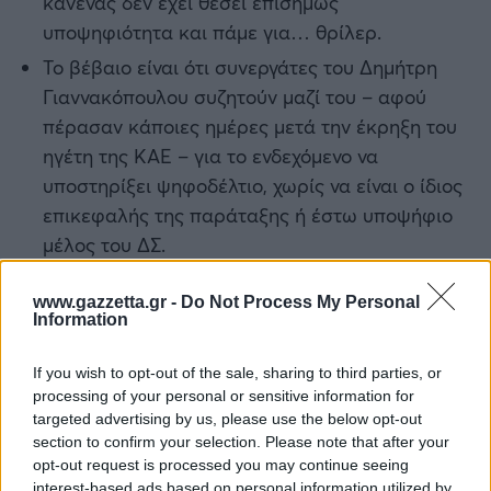
κανένας δεν έχει θέσει επισήμως
υποψηφιότητα και πάμε για… θρίλερ.
Το βέβαιο είναι ότι συνεργάτες του Δημήτρη
Γιαννακόπουλου συζητούν μαζί του – αφού
πέρασαν κάποιες ημέρες μετά την έκρηξη του
ηγέτη της ΚΑΕ – για το ενδεχόμενο να
υποστηρίξει ψηφοδέλτιο, χωρίς να είναι ο ίδιος
επικεφαλής της παράταξης ή έστω υποψήφιο
μέλος του ΔΣ.
Ο ίδιος ο Δημήτρης Γιαννακόπουλος δεν έχει
www.gazzetta.gr -
Do Not Process My Personal
αποφασίσει αν θα ενστερνιστεί τις προτάσεις
Information
συνεργατών του που τον προτρέπουν να μην
αφήσει τον Α.Ο. Ισως το κάνει κατά τη διάρκεια
If you wish to opt-out of the sale, sharing to third parties, or
της επόμενης εβδομάδας.
processing of your personal or sensitive information for
targeted advertising by us, please use the below opt-out
Αν υπάρχουν “κινήσεις” από άλλες παρατάξεις
section to confirm your selection. Please note that after your
θα φανούν από την επόμενη εβδομάδα και
opt-out request is processed you may continue seeing
σίγουρα κάποιες «τάσεις» θα αναδειχθούν στην
interest-based ads based on personal information utilized by