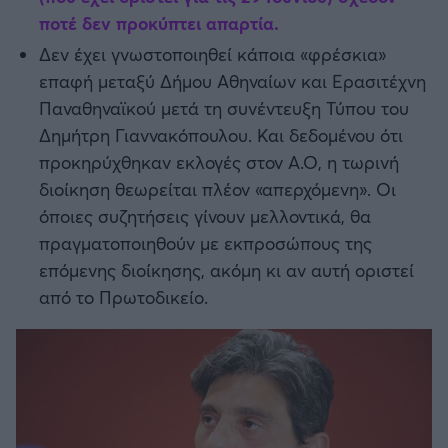
ποτέ δεν προκύπτει απαρτία.
Δεν έχει γνωστοποιηθεί κάποια «φρέσκια»
επαφή μεταξύ Δήμου Αθηναίων και Ερασιτέχνη
Παναθηναϊκού μετά τη συνέντευξη Τύπου του
Δημήτρη Γιαννακόπουλου. Και δεδομένου ότι
προκηρύχθηκαν εκλογές στον Α.Ο, η τωρινή
διοίκηση θεωρείται πλέον «απερχόμενη». Οι
όποιες συζητήσεις γίνουν μελλοντικά, θα
πραγματοποιηθούν με εκπροσώπους της
επόμενης διοίκησης, ακόμη κι αν αυτή οριστεί
από το Πρωτοδικείο.