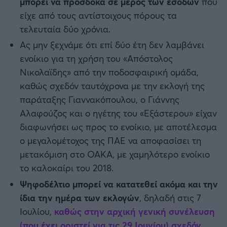
μπορεί να προσδοκά σε μέρος των εσόδων
που
είχε από τους αντίστοιχους πόρους τα
τελευταία δύο χρόνια.
Ας μην ξεχνάμε ότι επί δύο έτη δεν λαμβάνει
ενοίκιο για τη χρήση του «Απόστολος
Νικολαϊδης» από την ποδοσφαιρική ομάδα,
καθώς σχεδόν ταυτόχρονα με την εκλογή της
παράταξης Γιαννακόπουλου, ο Γιάννης
Αλαφούζος και ο ηγέτης του «Εξάστερου» είχαν
διαφωνήσει ως προς το ενοίκιο, με αποτέλεσμα
ο μεγαλομέτοχος της ΠΑΕ να αποφασίσει τη
μετακόμιση στο ΟΑΚΑ, με χαμηλότερο ενοίκιο
το καλοκαίρι του 2018.
Ψηφοδέλτιο μπορεί να κατατεθεί ακόμα και την
ίδια την ημέρα των εκλογών
, δηλαδή στις 7
Ιουλίου,
καθώς στην αρχική γενική συνέλευση
(που έχει οριστεί για τις 29 Ιουνίου) σχεδόν