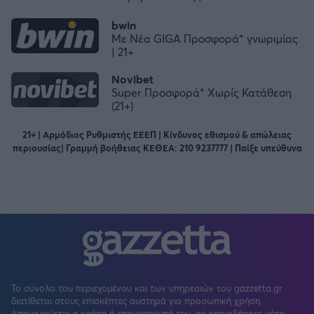
bwin
Με Νέα GIGA Προσφορά* γνωριμίας
| 21+
Novibet
Super Προσφορά* Χωρίς Κατάθεση
(21+)
21+ | Αρμόδιος Ρυθμιστής ΕΕΕΠ | Κίνδυνος εθισμού & απώλειας
περιουσίας| Γραμμή βοήθειας ΚΕΘΕΑ: 210 9237777 | Παίξε υπεύθυνα
Το σύνολο του περιεχομένου και των υπηρεσιών του gazzetta.gr
διατίθεται στους επισκέπτες αυστηρά για προσωπική χρήση.
Απαγορεύεται η χρήση ή επανεκπομπή του, σε οποιοδήποτε μέσο,