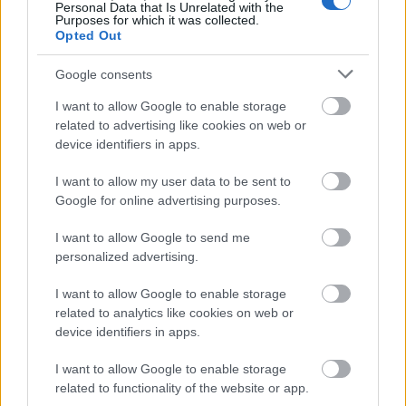
Personal Data that Is Unrelated with the
Purposes for which it was collected.
Opted Out
Google consents
I want to allow Google to enable storage
related to advertising like cookies on web or
device identifiers in apps.
I want to allow my user data to be sent to
Google for online advertising purposes.
I want to allow Google to send me
personalized advertising.
I want to allow Google to enable storage
related to analytics like cookies on web or
device identifiers in apps.
I want to allow Google to enable storage
related to functionality of the website or app.