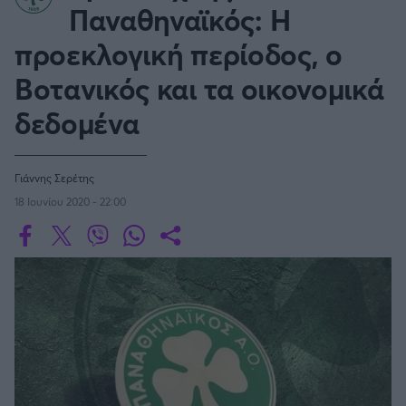
Οδηγός F1
CEV Cup
Τεχνολογία
Παναθηναϊκός: Η
Παναγιώτης Δαλαταριώφ
Κολύμβηση
ΑΘΛΗΤΙΚΕΣ ΜΕΤΑΔΟΣΕΙΣ
Bundesliga
EuroCup
GMotion WRC
Κύπελλο Ανδρών
Υγεία
Challenge Cup
προεκλογική περίοδος, ο
Ανδρέας Δημάτος
Μπιτς Βόλεϊ
Ligue 1
Mundobasket
GMotion MotoGP
LIVE SCORE
Showbiz
Αντώνης Καλκαβούρας
Βοτανικός και τα οικονομικά
Κύπελλο Γυναικών
Ιστιοπλοΐα
Basketaki
Εθνική Ελλάδος
GWOMEN
Αντώνης Καρπετόπουλος
Eurobasket
Κωπηλασία
δεδομένα
Μουντιάλ 2026
Δημήτρης Κατσιώνης
VOLLEYBALL CHAMPIONS LEAGUE
ΑΘΛΗΤΙΚΗ ΗΧΩ
Ξιφασκία
Wyscout Analysis
Γιώργος Κούβαρης
ΕΚΠΟΜΠΕΣ
Σκοποβολή
Ευρώπη
CEV CUP
Κώστας Νικολακόπουλος
Γιάννης Σερέτης
GALACTICOS BY INTERWETTEN
Κόσμος
Πάλη
ΟΜΑΔΕΣ
Γιάννης Πάλλας
18 Ιουνίου 2020 - 22:00
GAZZ FLOOR BY NOVIBET
CHALLENGE CUP
Νίκος Παπαδογιάννης
Τάε κβον ντο
ΑΕΚ
PODCASTS
POLE POSITION BY ALLWYN
Γιώργος Σακελλαρίου
Τζούντο
ΣΠΛΙΤ
Ευρωπαϊκό Πρωτάθλημα Βόλεϊ
OLD SCHOOL
GAZZETTA ACTS
Γιάννης Σερέτης
Ολυμπιακός
Πινγκ - πονγκ
Transfer Stories
ΜΕΤΑΒΙΒΑΣΗ BY NOVIBET
Gazzetta For Her
Σταύρος Σουντουλίδης
GAZZETTA SPECIALS
gMotion
LEAGUE CUP
Μαχητικά Αθλήματα
Θέμα Ισότητας
Δημήτρης Τομαράς
ΠΑΟΚ
Unique
Πυγμαχία
Για τον Αλέξανδρο
Γιώργος Τσακίρης
Wyscout Analysis
Παγκόσμιο Πρωτάθλημα Βόλεϊ
Άρση Βαρών
#GiatonAlki
Παναθηναϊκός
Μιχάλης Τσαμπάς
InStat Analysis