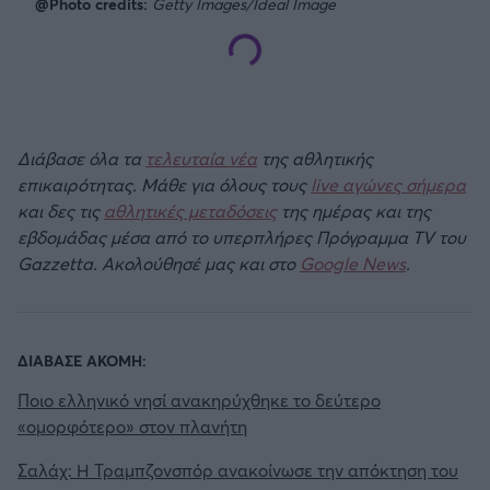
@Photo credits:
Getty Images/Ideal Image
Διάβασε όλα τα
τελευταία νέα
της αθλητικής
επικαιρότητας. Μάθε για όλους τους
live αγώνες σήμερα
και δες τις
αθλητικές μεταδόσεις
της ημέρας και της
εβδομάδας μέσα από το υπερπλήρες Πρόγραμμα TV του
Gazzetta. Ακολούθησέ μας και στο
Google News
.
ΔΙΑΒΑΣΕ ΑΚΟΜΗ:
Ποιο ελληνικό νησί ανακηρύχθηκε το δεύτερο
«ομορφότερο» στον πλανήτη
Σαλάχ: Η Τραμπζονσπόρ ανακοίνωσε την απόκτηση του