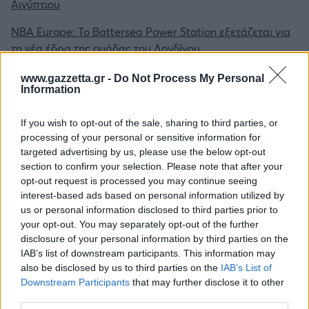
Αιγύπτιου
NBA Europe: Το Battersea Power Station εξετάζεται για
τη νέα έδρα της ομάδας του Λονδίνου
www.gazzetta.gr -
Do Not Process My Personal
Information
Tags:
WOMEN SPORTS
ΕΜΜΑ ΡΑΝΤΟΥΚΑΝΟΥ
If you wish to opt-out of the sale, sharing to third parties, or
processing of your personal or sensitive information for
targeted advertising by us, please use the below opt-out
section to confirm your selection. Please note that after your
opt-out request is processed you may continue seeing
interest-based ads based on personal information utilized by
Για να προσθέσεις το σχόλιο
us or personal information disclosed to third parties prior to
your opt-out. You may separately opt-out of the further
σου πρέπει να συνδεθείς
disclosure of your personal information by third parties on the
στο my gazzetta!
IAB’s list of downstream participants. This information may
also be disclosed by us to third parties on the
IAB’s List of
Downstream Participants
that may further disclose it to other
Εγγραφή
Σύνδεση
third parties.