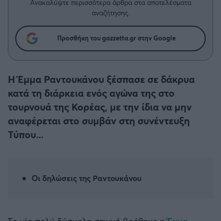
Η μητρότητα στον πάγκο
Ανακαλύψτε περισσότερα άρθρα στα αποτελέσματα
Δημήτρης Τσορμπατζόγλου
Συνεντεύξεις
αναζήτησης.
Άρης
Μεγάλη μου Αγάπη
Μια Ιστορία από την Πόλη
Προσθήκη του gazzetta.gr στην Google
Λεβαδειακός
ΟΦΗ
Η Έμμα Ραντουκάνου ξέσπασε σε δάκρυα
κατά τη διάρκεια ενός αγώνα της στο
Βόλος
τουρνουά της Κορέας, με την ίδια να μην
αναφέρεται στο συμβάν στη συνέντευξη
Ατρόμητος Αθηνών
Τύπου...
Κηφισιά
Αστέρας Τρίπολης
Οι δηλώσεις της Ραντουκάνου
Παναιτωλικός
Σε μία πολύ δύσκολη στιγμή βρέθηκε η
Έμμα