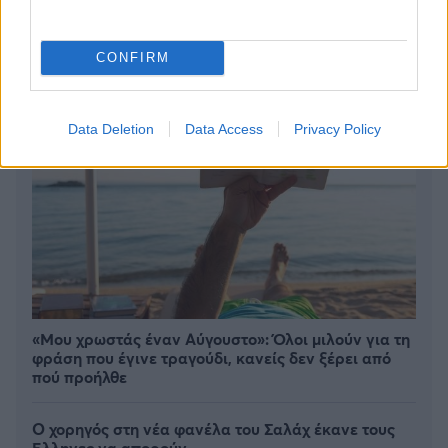
CONFIRM
Data Deletion
Data Access
Privacy Policy
«Μου χρωστάς έναν Αύγουστο»: Όλοι μιλούν για τη
φράση που έγινε τραγούδι, κανείς δεν ξέρει από
πού προήλθε
Ο χορηγός στη νέα φανέλα του Σαλάχ έκανε τους
Έλληνες να απορούν