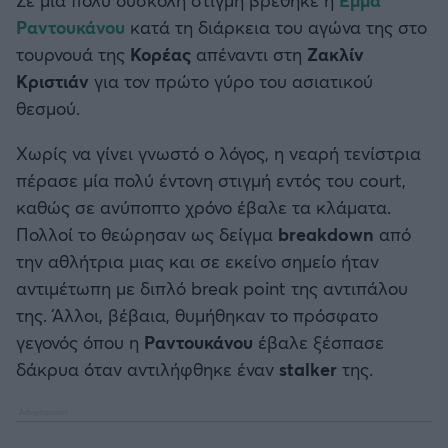
Καλαμάτα
Ραντουκάνου
κατά τη διάρκεια του αγώνα της στο
τουρνουά της
Κορέας
απέναντι στη
Ζακλίν
Ηρακλής
Κριστιάν
για τον πρώτο γύρο του ασιατικού
θεσμού.
Μπαρτσελόνα
Χωρίς να γίνει γνωστό ο λόγος, η νεαρή τενίστρια
Ρεάλ Μαδρίτης
πέρασε μία πολύ έντονη στιγμή εντός του court,
καθώς σε ανύποπτο χρόνο έβαλε τα κλάματα.
Ατλέτικο Μαδρίτης
Πολλοί το θεώρησαν ως δείγμα
breakdown
από
την αθλήτρια μιας και σε εκείνο σημείο ήταν
Μάντσεστερ Γιουνάιτεντ
αντιμέτωπη με διπλό break point της αντιπάλου
της. Άλλοι, βέβαια, θυμήθηκαν το πρόσφατο
Μάντσεστερ Σίτι
γεγονός όπου η
Ραντουκάνου
έβαλε ξέσπασε
δάκρυα όταν αντιλήφθηκε έναν
stalker
της.
Λίβερπουλ
Τσέλσι