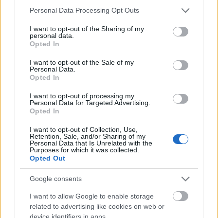
Please note that this website/app uses one or more Google
Personal Data Processing Opt Outs
services and may gather and store information including but
not limited to your visit or usage behaviour. You may click to
I want to opt-out of the Sharing of my
personal data.
grant or deny consent to Google and its third-party tags to
Opted In
use your data for below specified purposes in below Google
consent section.
I want to opt-out of the Sale of my
Personal Data.
Opted In
I want to opt-out of processing my
Personal Data for Targeted Advertising.
Opted In
I want to opt-out of Collection, Use,
Retention, Sale, and/or Sharing of my
Personal Data that Is Unrelated with the
Purposes for which it was collected.
Opted Out
BEST OF
INTERNET
Google consents
I want to allow Google to enable storage
related to advertising like cookies on web or
device identifiers in apps.