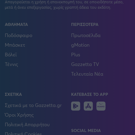
Απαγορεύεται η χρήση ή επανεκπομπή του, σε οποιοδήποτε μέσο,
μετά ή άνευ επεξεργασίας, χωρίς γραπτή άδεια του εκδότη.
ΑΘΛΗΜΑΤΑ
ΠΕΡΙΣΣΟΤΕΡΑ
Ποδόσφαιρο
Πρωτοσέλιδα
Μπάσκετ
gMotion
Βόλεϊ
Plus
Τέννις
Gazzetta TV
Τελευταία Νέα
ΣΧΕΤΙΚΑ
ΚΑΤΕΒΑΣΕ ΤΟ APP
Android
IOS
Huawei
Σχετικά με το Gazzetta.gr
Όροι Χρήσης
Πολιτική Απορρήτου
SOCIAL MEDIA
Πολιτική Cookies