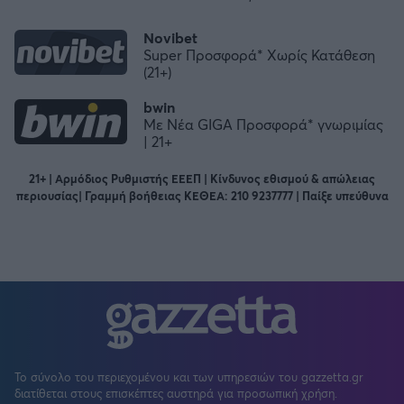
Novibet
Super Προσφορά* Χωρίς Κατάθεση
(21+)
bwin
Με Νέα GIGA Προσφορά* γνωριμίας
| 21+
21+ | Αρμόδιος Ρυθμιστής ΕΕΕΠ | Κίνδυνος εθισμού & απώλειας
περιουσίας| Γραμμή βοήθειας ΚΕΘΕΑ: 210 9237777 | Παίξε υπεύθυνα
Το σύνολο του περιεχομένου και των υπηρεσιών του gazzetta.gr
διατίθεται στους επισκέπτες αυστηρά για προσωπική χρήση.