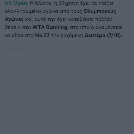
US Open
. Μάλιστα, η 29χρονη έχει να παίξει
Καλαμάτα
ολοκληρωμένο αγώνα από τους
Ολυμπιακούς
Αγώνες
και αυτό την έχει κατεβάσει πολλές
Ηρακλής
θέσεις στο
WTA Ranking
, στο οποίο αναμένεται
να είναι στο
Νο.22
την ερχόμενη
Δευτέρα (7/10).
Μπαρτσελόνα
Ρεάλ Μαδρίτης
Ατλέτικο Μαδρίτης
Μάντσεστερ Γιουνάιτεντ
Μάντσεστερ Σίτι
Λίβερπουλ
Τσέλσι