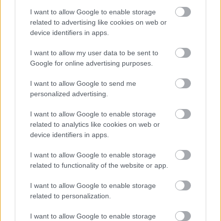
I want to allow Google to enable storage
Εγγραφή
Σύνδεση
related to advertising like cookies on web or
device identifiers in apps.
I want to allow my user data to be sent to
Google for online advertising purposes.
I want to allow Google to send me
personalized advertising.
I want to allow Google to enable storage
related to analytics like cookies on web or
device identifiers in apps.
I want to allow Google to enable storage
related to functionality of the website or app.
I want to allow Google to enable storage
related to personalization.
I want to allow Google to enable storage