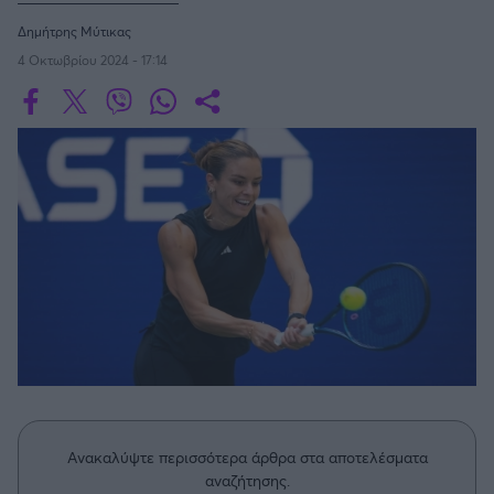
Οδηγός F1
CEV Cup
Τεχνολογία
Παναγιώτης Δαλαταριώφ
Κολύμβηση
ΑΘΛΗΤΙΚΕΣ ΜΕΤΑΔΟΣΕΙΣ
Bundesliga
EuroCup
Δημήτρης Μύτικας
GMotion WRC
Υγεία
Challenge Cup
Ανδρέας Δημάτος
Μπιτς Βόλεϊ
Ligue 1
4 Οκτωβρίου 2024 - 17:14
Mundobasket
GMotion MotoGP
LIVE SCORE
Showbiz
Αντώνης Καλκαβούρας
Ιστιοπλοΐα
Basketaki
Εθνική Ελλάδος
GWOMEN
Αντώνης Καρπετόπουλος
Eurobasket
Κωπηλασία
Μουντιάλ 2026
Δημήτρης Κατσιώνης
ΑΘΛΗΤΙΚΗ ΗΧΩ
Ξιφασκία
Wyscout Analysis
Γιώργος Κούβαρης
ΕΚΠΟΜΠΕΣ
Σκοποβολή
Ευρώπη
Κώστας Νικολακόπουλος
GALACTICOS BY INTERWETTEN
Κόσμος
Πάλη
ΟΜΑΔΕΣ
Γιάννης Πάλλας
GAZZ FLOOR BY NOVIBET
Νίκος Παπαδογιάννης
Τάε κβον ντο
ΑΕΚ
PODCASTS
POLE POSITION BY ALLWYN
Γιώργος Σακελλαρίου
Τζούντο
ΣΠΛΙΤ
OLD SCHOOL
GAZZETTA ACTS
Γιάννης Σερέτης
Ολυμπιακός
Πινγκ - πονγκ
Transfer Stories
ΜΕΤΑΒΙΒΑΣΗ BY NOVIBET
Gazzetta For Her
Σταύρος Σουντουλίδης
GAZZETTA SPECIALS
gMotion
Μαχητικά Αθλήματα
Θέμα Ισότητας
Δημήτρης Τομαράς
ΠΑΟΚ
Unique
Πυγμαχία
Για τον Αλέξανδρο
Γιώργος Τσακίρης
Wyscout Analysis
Ανακαλύψτε περισσότερα άρθρα στα αποτελέσματα
Άρση Βαρών
#GiatonAlki
Παναθηναϊκός
Μιχάλης Τσαμπάς
InStat Analysis
αναζήτησης.