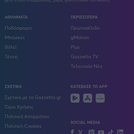
ΑΘΛΗΜΑΤΑ
ΠΕΡΙΣΣΟΤΕΡΑ
Ποδόσφαιρο
Πρωτοσέλιδα
Μπάσκετ
gMotion
Βόλεϊ
Plus
Τέννις
Gazzetta TV
Τελευταία Νέα
ΣΧΕΤΙΚΑ
ΚΑΤΕΒΑΣΕ ΤΟ APP
Android
IOS
Huawei
Σχετικά με το Gazzetta.gr
Όροι Χρήσης
Πολιτική Απορρήτου
SOCIAL MEDIA
Πολιτική Cookies
Facebook
Twitter
Instagram
YouTube
TikTok
Lin