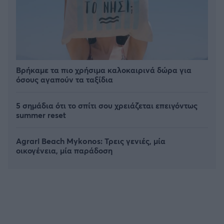
Βρήκαμε τα πιο χρήσιμα καλοκαιρινά δώρα για
όσους αγαπούν τα ταξίδια
5 σημάδια ότι το σπίτι σου χρειάζεται επειγόντως
summer reset
Agrari Beach Mykonos: Τρεις γενιές, μία
οικογένεια, μία παράδοση