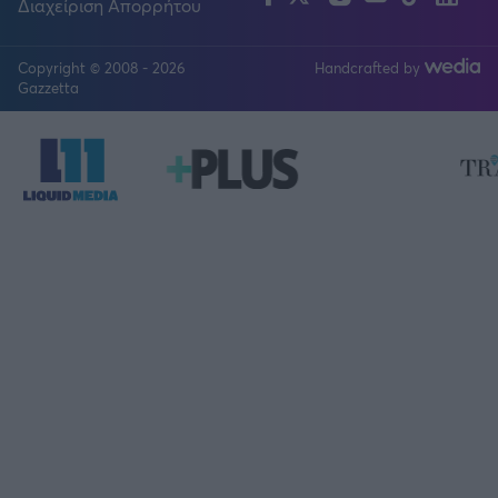
Διαχείριση Απορρήτου
Copyright © 2008 - 2026
Handcrafted by
FOLLOW US
Gazzetta