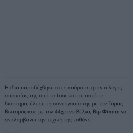
Άρσεναλ
Γιουβέντους
Μίλαν
Ίντερ
Μπάγερν Μονάχου
H ίδια παραδέχθηκε ότι η κούραση ήταν ο λόγος
απουσίας της από το tour και σε αυτό το
Παρί Σεν Ζερμέν
διάστημα, έλυσε τη συνεργασία της με τον Τόμας
Βικτορόφκσι, με τον 44χρονο Βέλγο,
Βιμ Φίσετε
να
αναλαμβάνει την τεχική της ευθύνη.