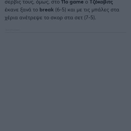
σερβις τους, όμως, στο
11ο game
ο
Τζόκοβιτς
έκανε ξανά το
break
(6-5) και με τις μπάλες στα
χέρια ανέτρεψε το σκορ στα σετ (7-5).