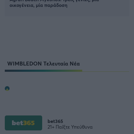
οικογένεια, μία παράδοση
WIMBLEDON Τελευταία Νέα
bet365
21+ Παίξτε Υπεύθυνα