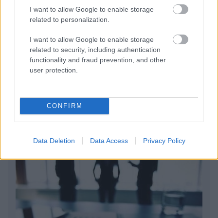
σε ξενοδοχείο: H εκδίκηση μέσω TikTok
I want to allow Google to enable storage
related to personalization.
Η πασαρέλα της Κατερίνας Παπουτσάκη στη
θάλασσα: Τραγουδά το «Καλοκαιρινά ραντεβού»
I want to allow Google to enable storage
και αποθεώνεται
related to security, including authentication
functionality and fraud prevention, and other
user protection.
Ηθοποιός του Harry Potter άνοιξε OnlyFans: «Τα
έσοδα έσωσαν πραγματικά τη ζωή μας»
CONFIRM
Data Deletion
Data Access
Privacy Policy