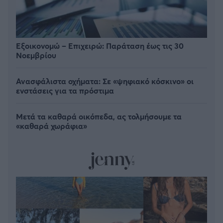
Εξοικονομώ – Επιχειρώ: Παράταση έως τις 30
Νοεμβρίου
Ανασφάλιστα οχήματα: Σε «ψηφιακό κόσκινο» οι
ενστάσεις για τα πρόστιμα
Μετά τα καθαρά οικόπεδα, ας τολμήσουμε τα
«καθαρά χωράφια»