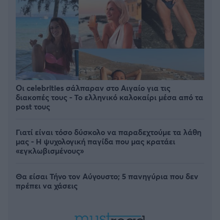
Οι celebrities σάλπαραν στο Αιγαίο για τις
διακοπές τους - Το ελληνικό καλοκαίρι μέσα από τα
post τους
Γιατί είναι τόσο δύσκολο να παραδεχτούμε τα λάθη
μας - Η ψυχολογική παγίδα που μας κρατάει
«εγκλωβισμένους»
Θα είσαι Τήνο τον Αύγουστο; 5 πανηγύρια που δεν
πρέπει να χάσεις