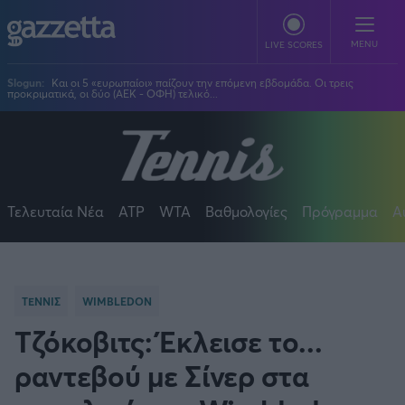
Παράκαμψη προς το κυρίως περιεχόμενο
MENU
LIVE SCORES
Slogun:
Και οι 5 «ευρωπαίοι» παίζουν την επόμενη εβδομάδα. Οι τρεις
προκριματικά, οι δύο (ΑΕΚ - ΟΦΗ) τελικό...
ΠΟΔΟΣΦΑΙΡΟ
Stoiximan Super League
ΜΠΑΣΚΕΤ
Super League 2
Stoiximan GBL
ΒΟΛΕΪ
Τελευταία Νέα
ATP
WTA
Βαθμολογίες
Πρόγραμμα
A
Champions League
EuroLeague
Novibet Volley League
ΑΛΛΑ ΣΠΟΡ
Europa League
Champions League
Volley League Γυναικών
Τένις
PLUS
Conference League
NBA
Pre League
ΤΕΝΝΙΣ
WIMBLEDON
Χάντμπολ
Πολιτική
Κύπελλο Ελλάδας
Εθνική Μπάσκετ
BLOGGERS
Κύπελλο Ανδρών
Τζόκοβιτς: Έκλεισε το...
Πόλο
Κοινωνία
Premier League
Elite League
Νίκος Αθανασίου
GMOTION
Κύπελλο Γυναικών
Διεθνή
Στίβος
ραντεβού με Σίνερ στα
La Liga
Δημήτρης Βέργος
Α1 Γυναικών
GMotion F1
Champions League
Viral
ΠΡΩΤΟΣΕΛΙΔΑ
Γυμναστική
Serie A
Βασίλης Βλαχόπουλος
Κύπελλο Ελλάδος