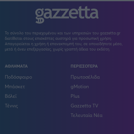
Το σύνολο του περιεχομένου και των υπηρεσιών του gazzetta.gr
διατίθεται στους επισκέπτες αυστηρά για προσωπική χρήση.
Απαγορεύεται η χρήση ή επανεκπομπή του, σε οποιοδήποτε μέσο,
μετά ή άνευ επεξεργασίας, χωρίς γραπτή άδεια του εκδότη.
ΑΘΛΗΜΑΤΑ
ΠΕΡΙΣΣΟΤΕΡΑ
Ποδόσφαιρο
Πρωτοσέλιδα
Μπάσκετ
gMotion
Βόλεϊ
Plus
Τέννις
Gazzetta TV
Τελευταία Νέα