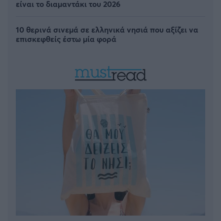
είναι το διαμαντάκι του 2026
10 θερινά σινεμά σε ελληνικά νησιά που αξίζει να
επισκεφθείς έστω μία φορά