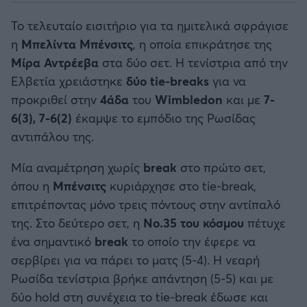
Το τελευταίο εισιτήριο για τα ημιτελικά σφράγισε
η
Μπελίντα Μπένσιτς
, η οποία επικράτησε της
Μίρα Αντρέεβα
στα δύο σετ. Η τενίστρια από την
Ελβετία χρειάστηκε
δύο tie-breaks
για να
προκριθεί στην
4άδα
του
Wimbledon
και με
7-
6(3), 7-6(2)
έκαμψε το εμπόδιο της Ρωσίδας
αντιπάλου της.
Μία αναμέτρηση χωρίς
break
στο πρώτο σετ,
όπου η
Μπένσιτς
κυριάρχησε στο tie-break,
επιτρέποντας μόνο τρεις πόντους στην αντίπαλό
της. Στο δεύτερο σετ, η
Νο.35 του κόσμου
πέτυχε
ένα σημαντικό
break
το οποίο την έφερε να
σερβίρει για να πάρει το ματς (5-4). Η νεαρή
Ρωσίδα τενίστρια βρήκε απάντηση (5-5) και με
δύο hold στη συνέχεια το tie-break έδωσε και