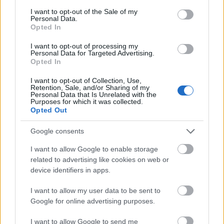
consent section.
I want to opt-out of the Sale of my
Personal Data.
Opted In
I want to opt-out of processing my
Personal Data for Targeted Advertising.
Opted In
I want to opt-out of Collection, Use,
BEST OF
INTERNET
Retention, Sale, and/or Sharing of my
Personal Data that Is Unrelated with the
Purposes for which it was collected.
Opted Out
Google consents
I want to allow Google to enable storage
related to advertising like cookies on web or
device identifiers in apps.
I want to allow my user data to be sent to
Google for online advertising purposes.
I want to allow Google to send me