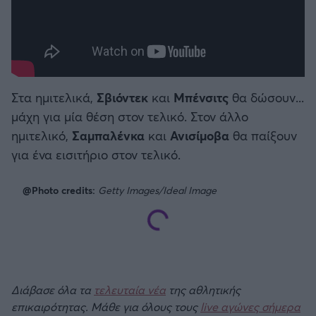
Στα ημιτελικά,
Σβιόντεκ
και
Μπένσιτς
θα δώσουν...
μάχη για μία θέση στον τελικό. Στον άλλο
ημιτελικό,
Σαμπαλένκα
και
Ανισίμοβα
θα παίξουν
για ένα εισιτήριο στον τελικό.
@Photo credits:
Getty Images/Ideal Image
Διάβασε όλα τα
τελευταία νέα
της αθλητικής
επικαιρότητας. Μάθε για όλους τους
live αγώνες σήμερα