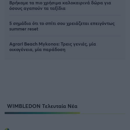
Βρήκαμε τα πιο χρήσιμα καλοκαιρινά δώρα για
όσους αγαπούν τα ταξίδια
5 σημάδια ότι το σπίτι σου χρειάζεται επειγόντως
summer reset
Agrari Beach Mykonos: Τρεις γενιές, μία
οικογένεια, μία παράδοση
WIMBLEDON Τελευταία Νέα