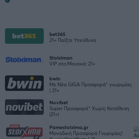
bet365
21+ Παίξτε Υπεύθυνα
Stoiximan
VIP στο Μονακό; 21+
bwin
Με Νέα GIGA Προσφορά* γνωριμίας
| 21+
Novibet
Super Προσφορά* Χωρίς Κατάθεση
(21+)
Pamestoixima.gr
Μοναδική Προσφορά Γνωριμίας!
Χωρίς Κατάθεση | 21+