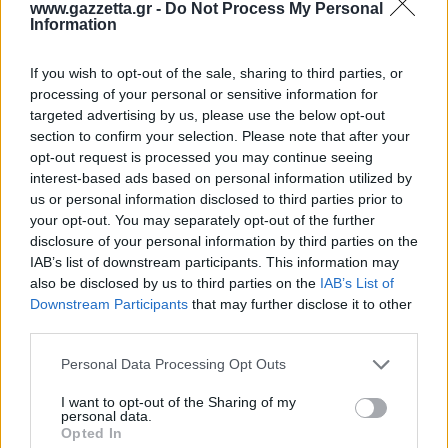
www.gazzetta.gr -
Do Not Process My Personal
Information
If you wish to opt-out of the sale, sharing to third parties, or
processing of your personal or sensitive information for
targeted advertising by us, please use the below opt-out
Για να προσθέσεις το σχόλιο
section to confirm your selection. Please note that after your
σου πρέπει να συνδεθείς
opt-out request is processed you may continue seeing
interest-based ads based on personal information utilized by
στο my gazzetta!
us or personal information disclosed to third parties prior to
your opt-out. You may separately opt-out of the further
disclosure of your personal information by third parties on the
Εγγραφή
Σύνδεση
IAB’s list of downstream participants. This information may
also be disclosed by us to third parties on the
IAB’s List of
Downstream Participants
that may further disclose it to other
third parties.
Please note that this website/app uses one or more Google
Personal Data Processing Opt Outs
services and may gather and store information including but
not limited to your visit or usage behaviour. You may click to
I want to opt-out of the Sharing of my
personal data.
grant or deny consent to Google and its third-party tags to
Opted In
use your data for below specified purposes in below Google