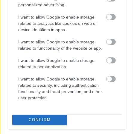
personalized advertising.
I want to allow Google to enable storage
related to analytics like cookies on web or
Πέρα από τη Λισαβόνα: 10 μαγευτικοί προορισμοί
device identifiers in apps.
της Πορτογαλίας
I want to allow Google to enable storage
related to functionality of the website or app.
Το καλά κρυμμένο μυστικό της Κρήτης: Το φαράγγι
των Αγίων και η μαγευτική παραλία στο Λιβυκό
I want to allow Google to enable storage
related to personalization.
6 γραφικά χωριά των Κυκλάδων που αξίζει να
ανακαλύψετε
I want to allow Google to enable storage
related to security, including authentication
functionality and fraud prevention, and other
user protection.
CONFIRM