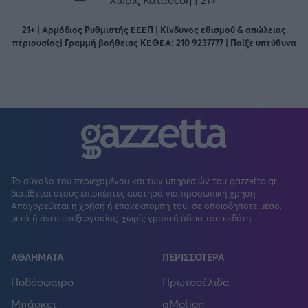
21+ | Αρμόδιος Ρυθμιστής ΕΕΕΠ | Κίνδυνος εθισμού & απώλειας
περιουσίας| Γραμμή βοήθειας ΚΕΘΕΑ: 210 9237777 | Παίξε υπεύθυνα
Το σύνολο του περιεχομένου και των υπηρεσιών του gazzetta.gr
διατίθεται στους επισκέπτες αυστηρά για προσωπική χρήση.
Απαγορεύεται η χρήση ή επανεκπομπή του, σε οποιοδήποτε μέσο,
μετά ή άνευ επεξεργασίας, χωρίς γραπτή άδεια του εκδότη.
ΑΘΛΗΜΑΤΑ
ΠΕΡΙΣΣΟΤΕΡΑ
Ποδόσφαιρο
Πρωτοσέλιδα
Μπάσκετ
gMotion