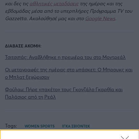
και δες τις
αθλητικές μεταδόσεις
της ημέρας και της
εβδομάδας μέσα από το υπερπλήρες Πρόγραμμα TV του
Gazzetta. Ακολούθησέ μας και στο
Google News
.
ΔΙΑΒΑΣΕ ΑΚΟΜΗ:
Τσιτσιπάς: Αναβλήθηκε η πρεμιέρα του στο Μοντρεάλ
Οι μεταγραφές της ημέρας στο μπάσκετ: Ο Μπρουκς και
ο Μπλατ ξεχώρισαν
Φούλαμ: Πήρε «πακέτο» τους Γκονζάλο Γκαρθία και
Παλάσιος από τη Ρεάλ
Tags:
WOMEN SPORTS
ΙΓΚΑ ΣΒΙΟΝΤΕΚ
ΜΠΕΛΙΝΤΑ ΜΠΕΝΤΣΙΤΣ
ΜΙΡΑ ΑΝΤΡΕΕΒΑ