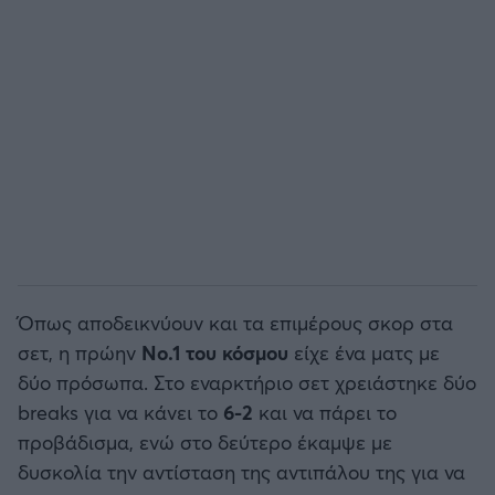
Άρσεναλ
Γιουβέντους
Μίλαν
Ίντερ
Μπάγερν Μονάχου
Όπως αποδεικνύουν και τα επιμέρους σκορ στα
σετ, η πρώην
Νο.1 του κόσμου
είχε ένα ματς με
Παρί Σεν Ζερμέν
δύο πρόσωπα. Στο εναρκτήριο σετ χρειάστηκε δύο
breaks για να κάνει το
6-2
και να πάρει το
προβάδισμα, ενώ στο δεύτερο έκαμψε με
δυσκολία την αντίσταση της αντιπάλου της για να