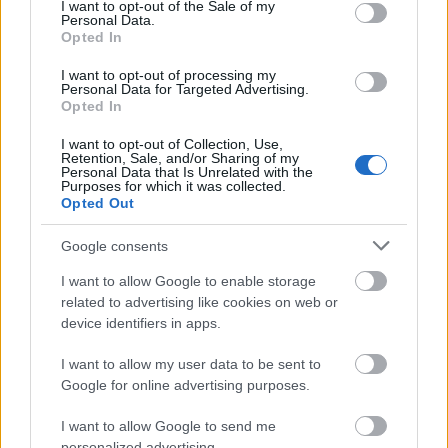
consent section.
I want to opt-out of the Sale of my
Personal Data.
Opted In
I want to opt-out of processing my
Personal Data for Targeted Advertising.
Opted In
I want to opt-out of Collection, Use,
Retention, Sale, and/or Sharing of my
Personal Data that Is Unrelated with the
«Μου χρωστάς έναν Αύγουστο»: Όλοι μιλούν για τη
Purposes for which it was collected.
φράση που έγινε τραγούδι, κανείς δεν ξέρει από
Opted Out
πού προήλθε
Google consents
Καθηλώθηκε πτήση στο «Μακεδονία»: Δεν
I want to allow Google to enable storage
μπορούσαν να βγάλουν πουλί από τον κινητήρα
related to advertising like cookies on web or
device identifiers in apps.
Η Ιουλία Καλλιμάνη πλήρωσε θαμώνα με το ίδιο
νόμισμα: «Εσένα σου αρέσει;»
I want to allow my user data to be sent to
Google for online advertising purposes.
I want to allow Google to send me
personalized advertising.