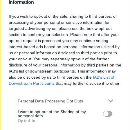
Information
If you wish to opt-out of the sale, sharing to third parties, or
processing of your personal or sensitive information for
targeted advertising by us, please use the below opt-out
6 γραφικά χωριά των Κυκλάδων που αξίζει να
section to confirm your selection. Please note that after your
ανακαλύψετε
opt-out request is processed you may continue seeing
interest-based ads based on personal information utilized by
7 έξυπνα tips για να φτιάξετε γρήγορα τη βαλίτσα
us or personal information disclosed to third parties prior to
των διακοπών
your opt-out. You may separately opt-out of the further
disclosure of your personal information by third parties on the
IAB’s list of downstream participants. This information may
Η εξωτική παραλία της Πάργας που θα λατρέψετε
also be disclosed by us to third parties on the
IAB’s List of
Downstream Participants
that may further disclose it to other
third parties.
Please note that this website/app uses one or more Google
Personal Data Processing Opt Outs
services and may gather and store information including but
not limited to your visit or usage behaviour. You may click to
I want to opt-out of the Sharing of my
personal data.
grant or deny consent to Google and its third-party tags to
Opted In
use your data for below specified purposes in below Google