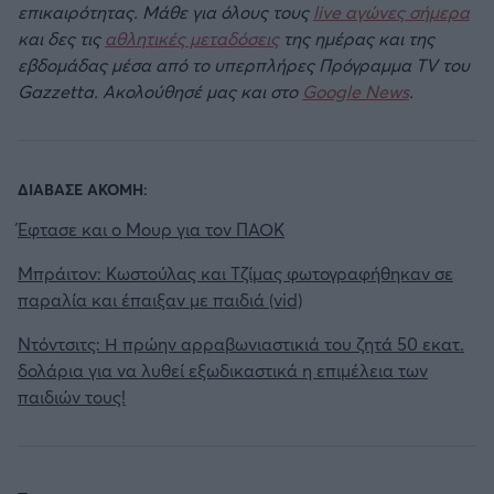
επικαιρότητας. Μάθε για όλους τους
live αγώνες σήμερα
και δες τις
αθλητικές μεταδόσεις
της ημέρας και της
εβδομάδας μέσα από το υπερπλήρες Πρόγραμμα TV του
Gazzetta. Ακολούθησέ μας και στο
Google News
.
ΔΙΑΒΑΣΕ ΑΚΟΜΗ:
Έφτασε και ο Μουρ για τον ΠΑΟΚ
Μπράιτον: Κωστούλας και Τζίμας φωτογραφήθηκαν σε
παραλία και έπαιξαν με παιδιά (vid)
Ντόντσιτς: Η πρώην αρραβωνιαστικιά του ζητά 50 εκατ.
δολάρια για να λυθεί εξωδικαστικά η επιμέλεια των
παιδιών τους!