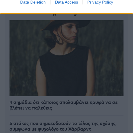
Data Deletion
Data Access
Privacy Policy
4 σημάδια ότι κάποιος απολαμβάνει κρυφά να σε
βλέπει να παλεύεις
5 ατάκες που σηματοδοτούν το τέλος της σχέσης,
σύμφωνα με ψυχολόγο του Χάρβαρντ