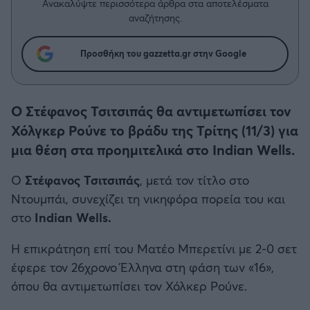
Η μητρότητα στον πάγκο
Ανακαλύψτε περισσότερα άρθρα στα αποτελέσματα
Δημήτρης Τσορμπατζόγλου
Συνεντεύξεις
αναζήτησης.
Άρης
Μεγάλη μου Αγάπη
Μια Ιστορία από την Πόλη
Προσθήκη του gazzetta.gr στην Google
Λεβαδειακός
ΟΦΗ
Ο Στέφανος Τσιτσιπάς θα αντιμετωπίσει τον
Χόλγκερ Ρούνε το βράδυ της Τρίτης (11/3) για
Βόλος
μια θέση στα προημιτελικά στο Indian Wells.
Ατρόμητος Αθηνών
Ο
Στέφανος Τσιτσιπάς
, μετά τον τίτλο στο
Ντουμπάι, συνεχίζει τη νικηφόρα πορεία του και
Κηφισιά
στο
Indian Wells.
Αστέρας Τρίπολης
Η επικράτηση επί του Ματέο Μπερετίνι με 2-0 σετ
έφερε τον 26χρονο Έλληνα στη φάση των «16»,
Παναιτωλικός
όπου θα αντιμετωπίσει τον Χόλκερ Ρούνε.