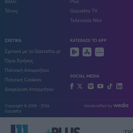
Βόλεϊ
Plus
Τέννις
Gazzetta TV
Τελευταία Νέα
ΣΧΕΤΙΚΑ
ΚΑΤΕΒΑΣΕ ΤΟ APP
Android
IOS
Huawei
Σχετικά με το Gazzetta.gr
Όροι Χρήσης
Πολιτική Απορρήτου
SOCIAL MEDIA
Πολιτική Cookies
Facebook
Twitter
Instagram
YouTube
TikTok
Lin
Διαχείριση Απορρήτου
Copyright © 2008 - 2026
Handcrafted by
FOLLOW US
Gazzetta