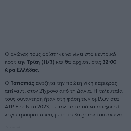
Άρσεναλ
Γιουβέντους
Μίλαν
Ο αγώνας τους ορίστηκε να γίνει στο κεντρικό
κορτ την
Τρίτη (11/3)
και θα αρχίσει στις
22:00
Ίντερ
ώρα Ελλάδας.
Μπάγερν Μονάχου
Ο
Τσιτσιπάς
αναζητά την πρώτη νίκη καριέρας
απέναντι στον 21χρονο από τη Δανία. Η τελευταία
Παρί Σεν Ζερμέν
τους συνάντηση ήταν στη φάση των ομίλων στα
ATP Finals το 2023, με τον Τσιτσιπά να αποχωρεί
λόγω τραυματισμού, μετά το 3ο game του αγώνα.