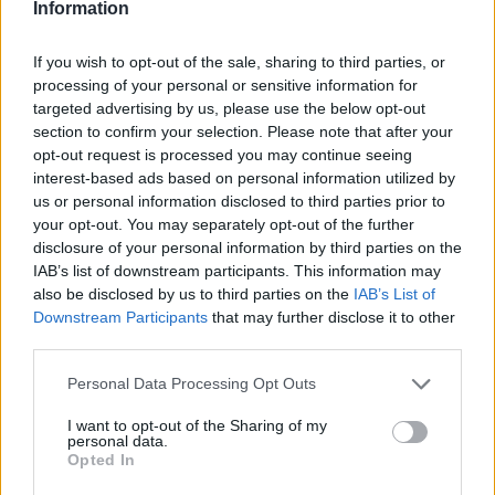
Information
If you wish to opt-out of the sale, sharing to third parties, or
6 γραφικά χωριά των Κυκλάδων που αξίζει να
processing of your personal or sensitive information for
ανακαλύψετε
targeted advertising by us, please use the below opt-out
section to confirm your selection. Please note that after your
7 έξυπνα tips για να φτιάξετε γρήγορα τη βαλίτσα
opt-out request is processed you may continue seeing
των διακοπών
interest-based ads based on personal information utilized by
us or personal information disclosed to third parties prior to
your opt-out. You may separately opt-out of the further
Η εξωτική παραλία της Πάργας που θα λατρέψετε
disclosure of your personal information by third parties on the
IAB’s list of downstream participants. This information may
also be disclosed by us to third parties on the
IAB’s List of
Downstream Participants
that may further disclose it to other
third parties.
Please note that this website/app uses one or more Google
Personal Data Processing Opt Outs
services and may gather and store information including but
not limited to your visit or usage behaviour. You may click to
I want to opt-out of the Sharing of my
personal data.
grant or deny consent to Google and its third-party tags to
Opted In
use your data for below specified purposes in below Google
consent section.