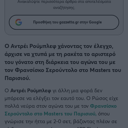
Η μητρότητα στον πάγκο
Ανακαλύψτε περισσότερα άρθρα στα αποτελέσματα
Δημήτρης Τσορμπατζόγλου
Συνεντεύξεις
αναζήτησης.
Άρης
Μεγάλη μου Αγάπη
Μια Ιστορία από την Πόλη
Προσθήκη του gazzetta.gr στην Google
Λεβαδειακός
ΟΦΗ
Ο Αντρέι Ρούμπλεφ χάνοντας τον έλεγχο,
άρχισε να χτυπά με τη ρακέτα το αριστερό
Βόλος
του γόνατο στη διάρκεια του αγώνα του με
τον Φρανσίσκο Σερούντολο στο Masters του
Ατρόμητος Αθηνών
Παρισιού.
Κηφισιά
Ο
Αντρέι Ρούμπλεφ
γι άλλη μια φορά δεν
μπόρεσε να ελέγξει τον εαυτό του. Ο Ρώσος είχε
Αστέρας Τρίπολης
πολλά νεύρα στον αγώνα του με τον
Φρανσίσκο
Σερούντολο στο Masters του Παρισιού,
όπου
Παναιτωλικός
γνώρισε την ήττα με 2-0 σετ, βάζοντας πλέον σε