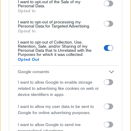
I want to opt-out of the Sale of my
Personal Data.
Opted In
I want to opt-out of processing my
Personal Data for Targeted Advertising.
Opted In
«Μου χρωστάς έναν Αύγουστο»: Όλοι μιλούν για τη
I want to opt-out of Collection, Use,
Retention, Sale, and/or Sharing of my
φράση που έγινε τραγούδι, κανείς δεν ξέρει από
Personal Data that Is Unrelated with the
πού προήλθε
Purposes for which it was collected.
Opted Out
Ο χορηγός στη νέα φανέλα του Σαλάχ έκανε τους
Google consents
Έλληνες να απορούν
I want to allow Google to enable storage
Αποστολία Ζώη: Ποζάρει στην παραλία και
related to advertising like cookies on web or
εντυπωσιάζει με το καλλίγραμμο σώμα της
device identifiers in apps.
I want to allow my user data to be sent to
Google for online advertising purposes.
I want to allow Google to send me
personalized advertising.