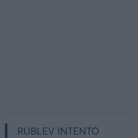
Άρσεναλ
Γιουβέντους
Μίλαν
Ίντερ
Μπάγερν Μονάχου
Παρί Σεν Ζερμέν
RUBLEV INTENTÓ