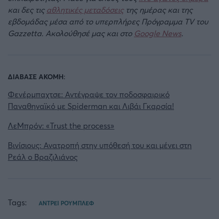
και δες τις
αθλητικές μεταδόσεις
της ημέρας και της
εβδομάδας μέσα από το υπερπλήρες Πρόγραμμα TV του
Gazzetta. Ακολούθησέ μας και στο
Google News
.
ΔΙΑΒΑΣΕ ΑΚΟΜΗ:
Φενέρμπαχτσε: Αντέγραψε τον ποδοσφαιρικό
Παναθηναϊκό με Spiderman και Λιβάι Γκαρσία!
ΛεΜπρόν: «Trust the process»
Βινίσιους: Ανατροπή στην υπόθεσή του και μένει στη
Ρεάλ ο Βραζιλιάνος
Tags:
ΑΝΤΡΕΙ ΡΟΥΜΠΛΕΦ