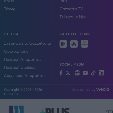
Βόλεϊ
Plus
Τέννις
Gazzetta TV
Τελευταία Νέα
ΣΧΕΤΙΚΑ
ΚΑΤΕΒΑΣΕ ΤΟ APP
Android
IOS
Huawei
Σχετικά με το Gazzetta.gr
Όροι Χρήσης
Πολιτική Απορρήτου
SOCIAL MEDIA
Πολιτική Cookies
Facebook
Twitter
Instagram
YouTube
TikTok
Lin
Διαχείριση Απορρήτου
Copyright © 2008 - 2026
Handcrafted by
FOLLOW US
Gazzetta