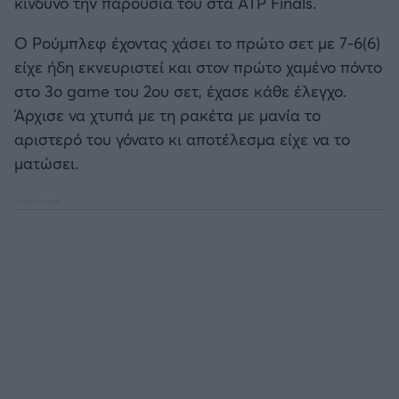
κίνδυνο την παρουσία του στα ATP Finals.
Καλαμάτα
Ο Ρούμπλεφ έχοντας χάσει το πρώτο σετ με 7-6(6)
Ηρακλής
είχε ήδη εκνευριστεί και στον πρώτο χαμένο πόντο
στο 3ο game του 2ου σετ, έχασε κάθε έλεγχο.
Μπαρτσελόνα
Άρχισε να χτυπά με τη ρακέτα με μανία το
αριστερό του γόνατο κι αποτέλεσμα είχε να το
Ρεάλ Μαδρίτης
ματώσει.
Ατλέτικο Μαδρίτης
Μάντσεστερ Γιουνάιτεντ
Μάντσεστερ Σίτι
Λίβερπουλ
Τσέλσι