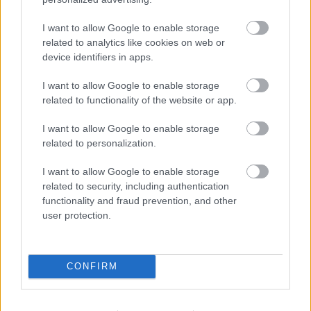
I want to allow Google to enable storage
related to analytics like cookies on web or
device identifiers in apps.
I want to allow Google to enable storage
related to functionality of the website or app.
I want to allow Google to enable storage
related to personalization.
I want to allow Google to enable storage
Πόσο δίνουν οι στοιχηματικές στον Μητσοτάκη
related to security, including authentication
functionality and fraud prevention, and other
Τα 15 μεγάλα οδικά έργα που αλλάζουν τον χάρτη -
user protection.
Πότε ολοκληρώνονται, ποια καθυστερούν
Το χρονοδιάγραμμα για την αποκατάσταση της
CONFIRM
Δυτικής Αττικής μετά τη φωτιά