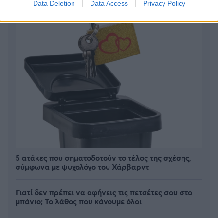
Data Deletion
Data Access
Privacy Policy
5 ατάκες που σηματοδοτούν το τέλος της σχέσης,
σύμφωνα με ψυχολόγο του Χάρβαρντ
Γιατί δεν πρέπει να αφήνεις τις πετσέτες σου στο
μπάνιο; Το λάθος που κάνουμε όλοι