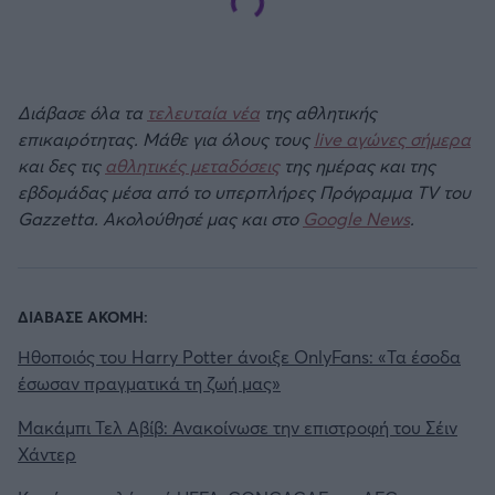
Διάβασε όλα τα
τελευταία νέα
της αθλητικής
επικαιρότητας. Μάθε για όλους τους
live αγώνες σήμερα
και δες τις
αθλητικές μεταδόσεις
της ημέρας και της
εβδομάδας μέσα από το υπερπλήρες Πρόγραμμα TV του
Gazzetta. Ακολούθησέ μας και στο
Google News
.
ΔΙΑΒΑΣΕ ΑΚΟΜΗ:
Ηθοποιός του Harry Potter άνοιξε OnlyFans: «Τα έσοδα
έσωσαν πραγματικά τη ζωή μας»
Μακάμπι Τελ Αβίβ: Ανακοίνωσε την επιστροφή του Σέιν
Χάντερ