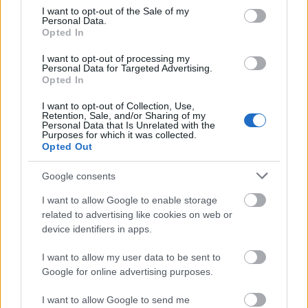
Πήγε να γλιτώσει το ταξί και την «έφαγαν» κοριοί
consent section.
I want to opt-out of the Sale of my
σε ξενοδοχείο: H εκδίκηση μέσω TikTok
Personal Data.
Opted In
I want to opt-out of processing my
Personal Data for Targeted Advertising.
Opted In
I want to opt-out of Collection, Use,
Retention, Sale, and/or Sharing of my
Personal Data that Is Unrelated with the
Purposes for which it was collected.
Opted Out
Google consents
I want to allow Google to enable storage
related to advertising like cookies on web or
device identifiers in apps.
I want to allow my user data to be sent to
Google for online advertising purposes.
Εξοικονομώ – Επιχειρώ: Παράταση έως τις 30
Νοεμβρίου
I want to allow Google to send me