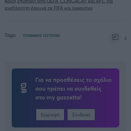
Κοινή επιστολή από UEFA, CONCACAF και AFC για
ανεξάρτητη έρευνα σε FIFA και Ινφαντίνο
Tags:
ΣΤΕΦΑΝΟΣ ΤΣΙΤΣΙΠΑΣ
3
Για να προσθέσεις το σχόλιο
σου πρέπει να συνδεθείς
στο my gazzetta!
Εγγραφή
Σύνδεση