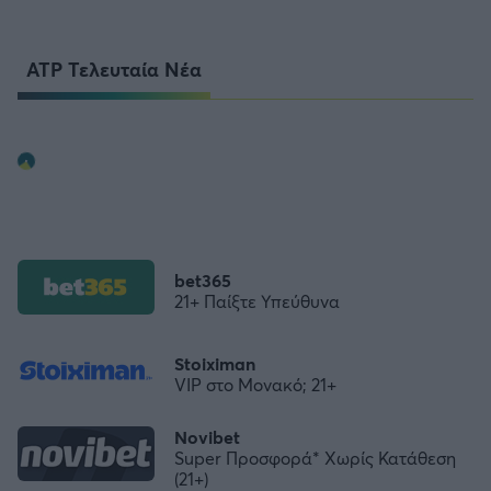
ATP Τελευταία Νέα
bet365
21+ Παίξτε Υπεύθυνα
Stoiximan
VIP στο Μονακό; 21+
Novibet
Super Προσφορά* Χωρίς Κατάθεση
(21+)