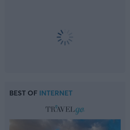
BEST OF
INTERNET