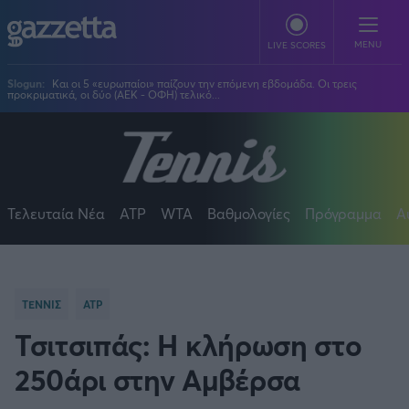
Παράκαμψη προς το κυρίως περιεχόμενο
MENU
LIVE SCORES
Slogun:
Και οι 5 «ευρωπαίοι» παίζουν την επόμενη εβδομάδα. Οι τρεις
προκριματικά, οι δύο (ΑΕΚ - ΟΦΗ) τελικό...
ΠΟΔΟΣΦΑΙΡΟ
Stoiximan Super League
ΜΠΑΣΚΕΤ
Super League 2
Stoiximan GBL
ΒΟΛΕΪ
Τελευταία Νέα
ATP
WTA
Βαθμολογίες
Πρόγραμμα
A
Champions League
EuroLeague
Novibet Volley League
ΑΛΛΑ ΣΠΟΡ
Europa League
Champions League
Volley League Γυναικών
Τένις
PLUS
Conference League
NBA
Pre League
ΤΕΝΝΙΣ
ATP
Χάντμπολ
Πολιτική
Κύπελλο Ελλάδας
Εθνική Μπάσκετ
BLOGGERS
Κύπελλο Ανδρών
Τσιτσιπάς: Η κλήρωση στο
Πόλο
Κοινωνία
Premier League
Elite League
Νίκος Αθανασίου
GMOTION
Κύπελλο Γυναικών
Διεθνή
Στίβος
250άρι στην Αμβέρσα
La Liga
Δημήτρης Βέργος
Α1 Γυναικών
GMotion F1
Champions League
Viral
ΠΡΩΤΟΣΕΛΙΔΑ
Γυμναστική
Serie A
Βασίλης Βλαχόπουλος
Κύπελλο Ελλάδος