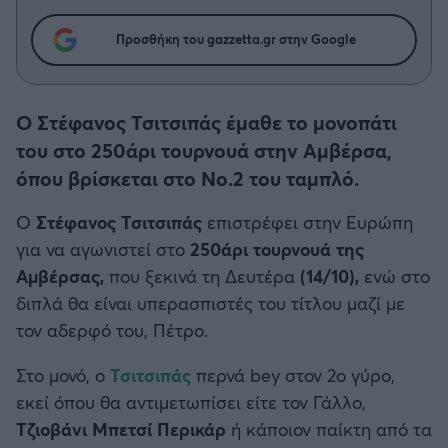
Η μητρότητα στον πάγκο
Δημήτρης Τσορμπατζόγλου
Συνεντεύξεις
Άρης
Προσθήκη του gazzetta.gr στην Google
Μεγάλη μου Αγάπη
Μια Ιστορία από την Πόλη
Λεβαδειακός
O Στέφανος Τσιτσιπάς έμαθε το μονοπάτι
ΟΦΗ
του στο 250άρι τουρνουά στην Αμβέρσα,
όπου βρίσκεται στο Νο.2 του ταμπλό.
Βόλος
Ο
Στέφανος Τσιτσιπάς
επιστρέφει στην Ευρώπη
Ατρόμητος Αθηνών
για να αγωνιστεί στο
250άρι τουρνουά της
Αμβέρσας,
που ξεκινά τη Δευτέρα
(14/10),
ενώ στο
Κηφισιά
διπλά θα είναι υπερασπιστές του τίτλου μαζί με
τον αδερφό του, Πέτρο.
Αστέρας Τρίπολης
Στο μονό, ο
Τσιτσιπάς
περνά bey στον 2ο γύρο,
εκεί όπου θα αντιμετωπίσει είτε τον Γάλλο,
Παναιτωλικός
Τζιοβάνι Μπετσί Περικάρ
ή κάποιον παίκτη από τα