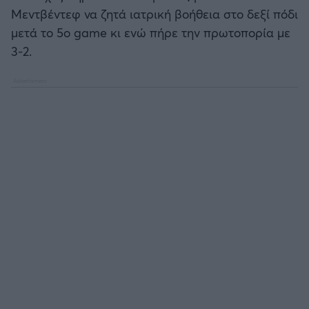
Καλαμάτα
Μεντβέντεφ να ζητά ιατρική βοήθεια στο δεξί πόδι
μετά το 5ο game κι ενώ πήρε την πρωτοπορία με
Ηρακλής
3-2.
Μπαρτσελόνα
Ρεάλ Μαδρίτης
Ατλέτικο Μαδρίτης
Μάντσεστερ Γιουνάιτεντ
Μάντσεστερ Σίτι
Λίβερπουλ
Τσέλσι