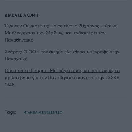
ΔΙΑΒΑΣΕ ΑΚΟΜΗ:
Όγκνιεν Ούγκρεσιτς: Ποιος είναι ο 20χρονος «Τζουντ
Μπέλινγκχαμ» των Σέρβων, που ενδιαφέρει τον
Παναθηναϊκό
Χνάρης: Ο ΟΦΗ τον άφησε ελεύθερο, υπέγραψε στην
Παναχαϊκή
Conference League: Με Γιάγκουσιτς και από νωρίς το
πρώτο βήμα για τον Παναθηναϊκό κόντρα στην ΤΣΣΚΑ
1948
Tags:
ΝΤΑΝΙΙΛ ΜΕΝΤΒΕΝΤΕΦ