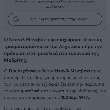
Η μητρότητα στον πάγκο
Ανακαλύψτε περισσότερα άρθρα στα αποτελέσματα
Δημήτρης Τσορμπατζόγλου
Συνεντεύξεις
αναζήτησης.
Άρης
Μεγάλη μου Αγάπη
Μια Ιστορία από την Πόλη
Προσθήκη του gazzetta.gr στην Google
Λεβαδειακός
ΟΦΗ
Ο Ντανιλ Μεντβέντεφ αποχώρησε εξ αιτίας
τραυματισμού και ο Γίρι Λεχέτσκα πήρε την
Βόλος
πρόκριση στα ημιτελικά στο τουρνουά της
Μαδρίτης.
Ατρόμητος Αθηνών
Ο
Γίρι Λεχέτσκα
είδε τον
Ντανίλ Μεντβέντεφ
να
Κηφισιά
αποχωρεί εξ αιτίας τραυματισμού μετά το τέλος
του 1ου σετ και να εξασφαλίζει έτσι την παρουσία
Αστέρας Τρίπολης
του στα
ημιτελικά
στο τουρνουά της Μαδρίτης, την
πρώτη στην καριέρα του σε
1000άρι WTA.
Παναιτωλικός
Ο Τσέχος πήρε το 1ο σετ με
6-4,
με τον