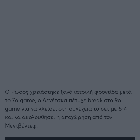
Άρσεναλ
Γιουβέντους
Μίλαν
Ίντερ
Μπάγερν Μονάχου
Ο Ρώσος χρειάστηκε ξανά ιατρική φροντίδα μετά
το 7o game, ο Λεχέτσκα πέτυχε break στο 9ο
Παρί Σεν Ζερμέν
game για να κλείσει στη συνέχεια το σετ με 6-4
και να ακολουθήσει η αποχώρηση από τον
Μεντβέντεφ.