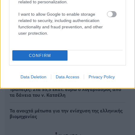
related to personalization.
I want to allow Google to enable storage
related to security, including authentication
functionality and fraud prevention, and other
user protection.
CONFIRM
Νέο Χωροταξικό Τουρισμού: Οι νέες «κόκκινες
γραμμές» για το περιβάλλον
Data Deletion
Data Access
Privacy Policy
Τράπεζες: Στα 55,5 εκατ. ευρώ ο λογαριασμός από
τα δάνεια του ν. Κατσέλη
Τα ανοιχτά μέτωπα για την ενίσχυση της ελληνικής
βιομηχανίας