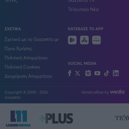
Τελευταία Νέα
ΣΧΕΤΙΚΑ
ΚΑΤΕΒΑΣΕ ΤΟ APP
Android
IOS
Huawei
Σχετικά με το Gazzetta.gr
Όροι Χρήσης
Πολιτική Απορρήτου
SOCIAL MEDIA
Πολιτική Cookies
Facebook
Twitter
Instagram
YouTube
TikTok
Lin
Διαχείριση Απορρήτου
Copyright © 2008 - 2026
Handcrafted by
FOLLOW US
Gazzetta