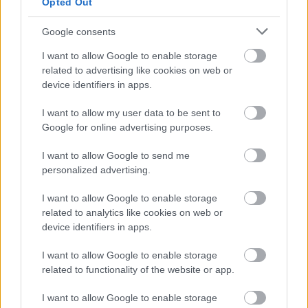
Opted Out
Google consents
I want to allow Google to enable storage
related to advertising like cookies on web or
Άννα Βίσση: Απόλαυσε Τσιτσάνη από μπάντα
device identifiers in apps.
δρόμου στο Φισκάρδο - «Κάτι θα κάνουμε στην
Αθήνα»
I want to allow my user data to be sent to
Google for online advertising purposes.
Το ελληνικό βιβλίο που προτείνει η Dua Lipa δεν το
διάβασες στο σχολείο: Τι εστί «Deepfake»
I want to allow Google to send me
personalized advertising.
Η χώρα στην οποία βρίσκεται το καλύτερο μέρος
I want to allow Google to enable storage
για να μετακομίσεις όταν πάρεις σύνταξη
related to analytics like cookies on web or
device identifiers in apps.
I want to allow Google to enable storage
related to functionality of the website or app.
I want to allow Google to enable storage