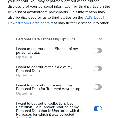
your opt-out. You may separately opt-out of the further
disclosure of your personal information by third parties on the
Πέρα από τη Λισαβόνα: 10 μαγευτικοί προορισμοί
IAB’s list of downstream participants. This information may
της Πορτογαλίας
also be disclosed by us to third parties on the
IAB’s List of
Downstream Participants
that may further disclose it to other
Το καλά κρυμμένο μυστικό της Κρήτης: Το φαράγγι
third parties.
των Αγίων και η μαγευτική παραλία στο Λιβυκό
Please note that this website/app uses one or more Google
Personal Data Processing Opt Outs
services and may gather and store information including but
6 γραφικά χωριά των Κυκλάδων που αξίζει να
not limited to your visit or usage behaviour. You may click to
I want to opt-out of the Sharing of my
ανακαλύψετε
personal data.
grant or deny consent to Google and its third-party tags to
Opted In
use your data for below specified purposes in below Google
consent section.
I want to opt-out of the Sale of my
Personal Data.
Opted In
I want to opt-out of processing my
Personal Data for Targeted Advertising.
Opted In
I want to opt-out of Collection, Use,
Retention, Sale, and/or Sharing of my
Personal Data that Is Unrelated with the
Purposes for which it was collected.