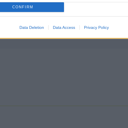
CONFIRM
Data Deletion
Data Access
Privacy Policy
Συνδέσου και κάνε το πρώτο σχόλιο...