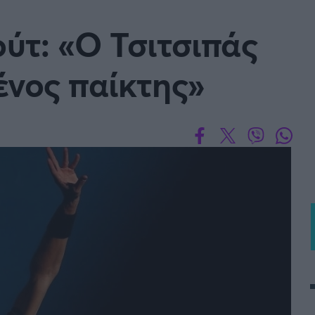
Μια Ιστο
ύτ: «Ο Τσιτσιπάς
Μιχάλης Τσαμπάς
Δημήτρης Τσ
Άρση Βαρών
ένος παίκτης»
FOLLOW US