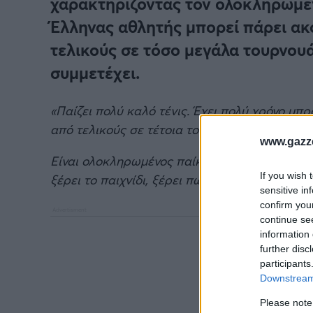
χαρακτηρίζοντάς τον ολοκληρωμέν
Έλληνας αθλητής μπορεί πάρει ακ
τελικούς σε τόσο μεγάλα τουρνου
συμμετέχει.
«Παίζει πολύ καλό τένις. Έχει πολύ χρόνο μπρ
από τελικούς σε τέτοια τουρνουά. Αλλά για μ
www.gazze
Είναι ολοκληρωμένος παίκτης. Έχει καλό fore
If you wish 
ξέρει το παιχνίδι, ξέρει πώς να αγωνιστεί.
sensitive in
confirm you
continue se
information 
further disc
participants
Downstream 
Please note