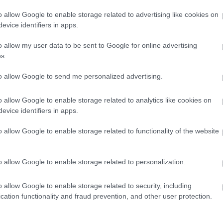
o allow Google to enable storage related to advertising like cookies on
evice identifiers in apps.
o allow my user data to be sent to Google for online advertising
s.
πτωση του Μονκαντά, που υπήρξε στέλεχος της Μίλαν
to allow Google to send me personalized advertising.
ενόψει της ρεβάνς»
ια Άρη και ΑΕΚ
o allow Google to enable storage related to analytics like cookies on
evice identifiers in apps.
o allow Google to enable storage related to functionality of the website
o allow Google to enable storage related to personalization.
o allow Google to enable storage related to security, including
cation functionality and fraud prevention, and other user protection.
λιο σου πρέπει να συνδεθείς στο my gazzetta!