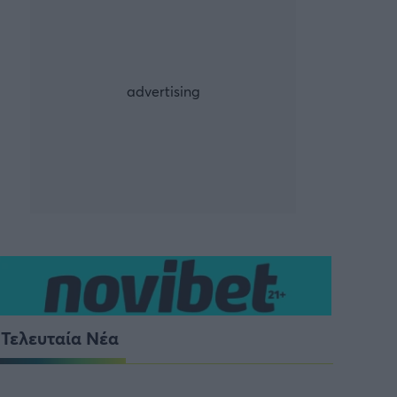
ρία από την Πόλη
ορμπατζόγλου
Τελευταία Νέα