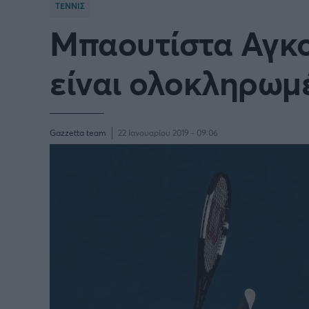
ΤΕΝΝΙΣ
Μπαουτίστα Αγκο
Γιώργος Τσακίρης
Πυγμαχία
είναι ολοκληρωμ
Gazzetta team
22 Ιανουαρίου 2019 - 09:06