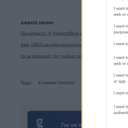
I want t
web or d
ΔΙΑΒΑΣΕ ΑΚΟΜΗ:
I want t
purpose
Ολυμπιακός: Η προσπάθεια για Πουέρτα και η περί
I want 
Λίσι: «Αξίζαμε κάτι παραπάνω, έχουμε πολλή πίστη 
Οι μεταγραφές της ημέρας στο μπάσκετ: Ενίσχυση γ
I want t
web or d
I want t
or app.
Tags:
ΣΤΕΦΑΝΟΣ ΤΣΙΤΣΙΠΑΣ
I want t
I want t
authenti
Για να προσθέσεις το σχό