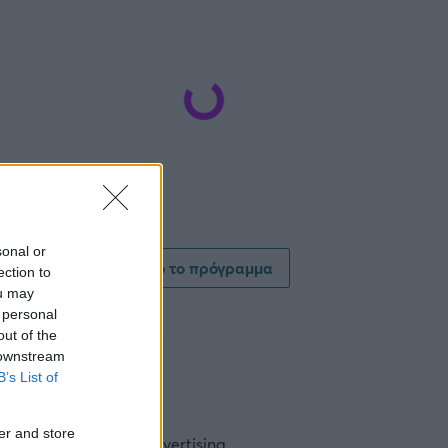
sonal or
Δείτε όλο το πρόγραμμα
ection to
ou may
 personal
out of the
 downstream
B’s List of
er and store