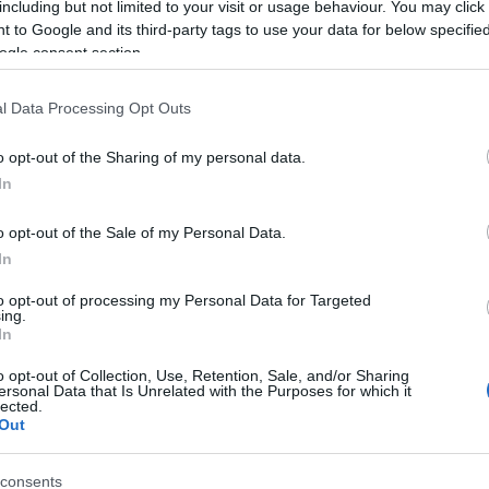
including but not limited to your visit or usage behaviour. You may click 
 to Google and its third-party tags to use your data for below specifi
ogle consent section.
l Data Processing Opt Outs
o opt-out of the Sharing of my personal data.
In
α τις ευκαιρίες μου στο πρώτο και το τρίτο σετ και
o opt-out of the Sale of my Personal Data.
έρδισε αυτοπεποίθηση και έπαιξε καλά στο τέλος
In
24 στην κατάταξη για τον Τσιτσιπά.
to opt-out of processing my Personal Data for Targeted
ing.
In
o opt-out of Collection, Use, Retention, Sale, and/or Sharing
ersonal Data that Is Unrelated with the Purposes for which it
lected.
ιρότητας. Μάθε για όλους τους
live αγώνες σήμερα
και
Out
βδομάδας μέσα από το υπερπλήρες Πρόγραμμα TV του
consents