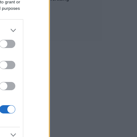
to grant or
ed purposes