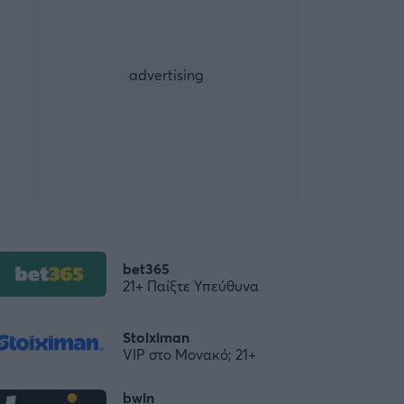
bet365
21+ Παίξτε Υπεύθυνα
Stoiximan
VIP στο Μονακό; 21+
bwin