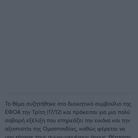
Άρσεναλ
Γιουβέντους
Μίλαν
Ίντερ
Μπάγερν Μονάχου
Παρί Σεν Ζερμέν
Το θέμα συζητήθηκε στο διοικητικό συμβούλιο της
ΕΦΟΑ την Τρίτη (17/12) και πρόκειται για μια πολύ
σοβαρή εξέλιξη που επηρεάζει την εικόνα και την
αξιοπιστία της Ομοσπονδίας, καθώς φέρεται να
μην τήρησε τους συμφωνημένους όρους, θέτοντσς