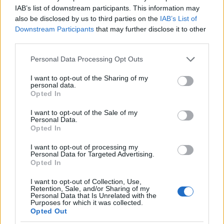
IAB’s list of downstream participants. This information may
also be disclosed by us to third parties on the
IAB’s List of
Downstream Participants
that may further disclose it to other
third parties.
Please note that this website/app uses one or more Google
Personal Data Processing Opt Outs
services and may gather and store information including but
not limited to your visit or usage behaviour. You may click to
I want to opt-out of the Sharing of my
personal data.
grant or deny consent to Google and its third-party tags to
Opted In
use your data for below specified purposes in below Google
consent section.
I want to opt-out of the Sale of my
Personal Data.
Opted In
6 γραφικά χωριά των Κυκλάδων που αξίζει να
I want to opt-out of processing my
ανακαλύψετε
Personal Data for Targeted Advertising.
Opted In
7 έξυπνα tips για να φτιάξετε γρήγορα τη βαλίτσα
I want to opt-out of Collection, Use,
των διακοπών
Retention, Sale, and/or Sharing of my
Personal Data that Is Unrelated with the
Purposes for which it was collected.
Opted Out
Η εξωτική παραλία της Πάργας που θα λατρέψετε