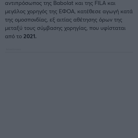
αντιπρόσωπος της Babolat και της FILA και
Καλαμάτα
μεγάλος χορηγός της ΕΦΟΑ, κατέθεσε αγωγή κατά
της ομοσπονδίας, εξ αιτίας αθέτησης όρων της
Ηρακλής
μεταξύ τους σύμβασης χορηγίας, που υφίσταται
από το
2021.
Μπαρτσελόνα
Ρεάλ Μαδρίτης
Ατλέτικο Μαδρίτης
Μάντσεστερ Γιουνάιτεντ
Μάντσεστερ Σίτι
Λίβερπουλ
Τσέλσι