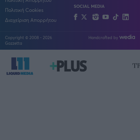
SOCIAL MEDIA
Πολιτική Cookies
Facebook
Twitter
Instagram
YouTube
TikTok
Lin
Διαχείριση Απορρήτου
Copyright © 2008 - 2026
Handcrafted by
FOLLOW US
Gazzetta