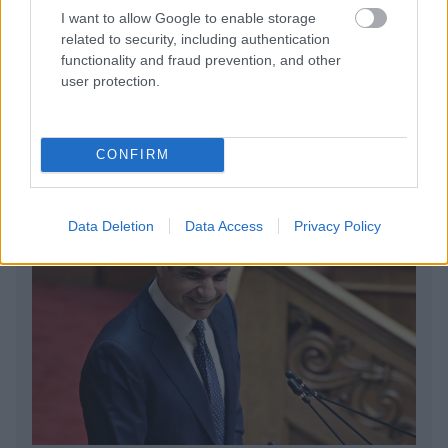
Έλληνες να απορούν
I want to allow Google to enable storage
related to security, including authentication
functionality and fraud prevention, and other
Αποστολία Ζώη: Ποζάρει στην παραλία και
user protection.
εντυπωσιάζει με το καλλίγραμμο σώμα της
CONFIRM
Data Deletion
Data Access
Privacy Policy