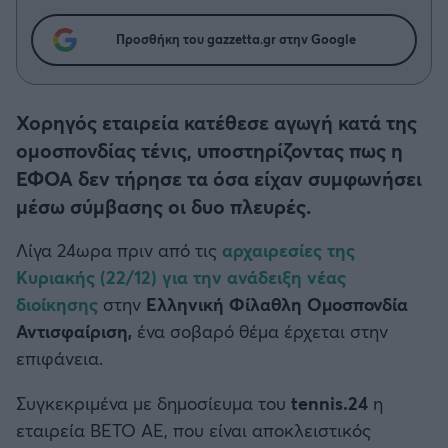
Η μητρότητα στον πάγκο
Δημήτρης Τσορμπατζόγλου
Συνεντεύξεις
Άρης
Προσθήκη του gazzetta.gr στην Google
Μεγάλη μου Αγάπη
Μια Ιστορία από την Πόλη
Λεβαδειακός
Χορηγός εταιρεία κατέθεσε αγωγή κατά της
ΟΦΗ
ομοσπονδίας τένις, υποστηρίζοντας πως η
ΕΦΟΑ δεν τήρησε τα όσα είχαν συμφωνήσει
Βόλος
μέσω σύμβασης οι δυο πλευρές.
Ατρόμητος Αθηνών
Λίγα 24ωρα πριν από τις
αρχαιρεσίες της
Κυριακής (22/12) για την ανάδειξη νέας
Κηφισιά
διοίκησης
στην
Ελληνική Φίλαθλη Ομοσπονδία
Αντισφαίριση,
ένα σοβαρό θέμα έρχεται στην
Αστέρας Τρίπολης
επιφάνεια.
Συγκεκριμένα με δημοσίευμα του
tennis.24
η
Παναιτωλικός
εταιρεία ΒΕΤΟ ΑΕ, που είναι αποκλειστικός