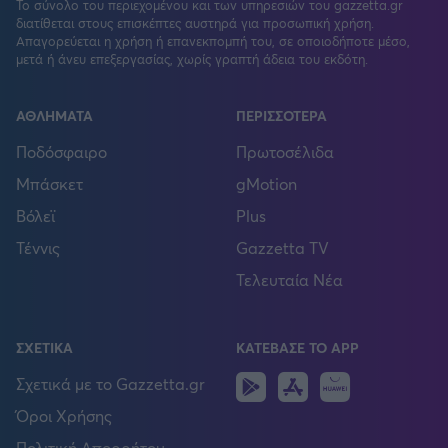
Το σύνολο του περιεχομένου και των υπηρεσιών του gazzetta.gr
διατίθεται στους επισκέπτες αυστηρά για προσωπική χρήση.
Απαγορεύεται η χρήση ή επανεκπομπή του, σε οποιοδήποτε μέσο,
μετά ή άνευ επεξεργασίας, χωρίς γραπτή άδεια του εκδότη.
ΑΘΛΗΜΑΤΑ
ΠΕΡΙΣΣΟΤΕΡΑ
Ποδόσφαιρο
Πρωτοσέλιδα
Μπάσκετ
gMotion
Βόλεϊ
Plus
Τέννις
Gazzetta TV
Τελευταία Νέα
ΣΧΕΤΙΚΑ
ΚΑΤΕΒΑΣΕ ΤΟ APP
Android
IOS
Huawei
Σχετικά με το Gazzetta.gr
Όροι Χρήσης
Πολιτική Απορρήτου