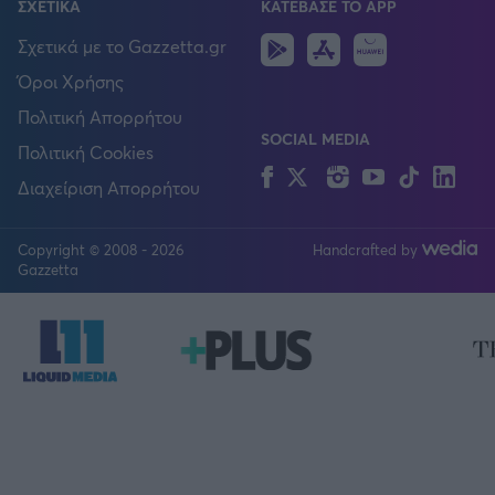
ΣΧΕΤΙΚΑ
ΚΑΤΕΒΑΣΕ ΤΟ APP
Android
IOS
Huawei
Σχετικά με το Gazzetta.gr
Όροι Χρήσης
Πολιτική Απορρήτου
SOCIAL MEDIA
Πολιτική Cookies
Facebook
Twitter
Instagram
YouTube
TikTok
Lin
Διαχείριση Απορρήτου
Copyright © 2008 - 2026
Handcrafted by
FOLLOW US
Gazzetta