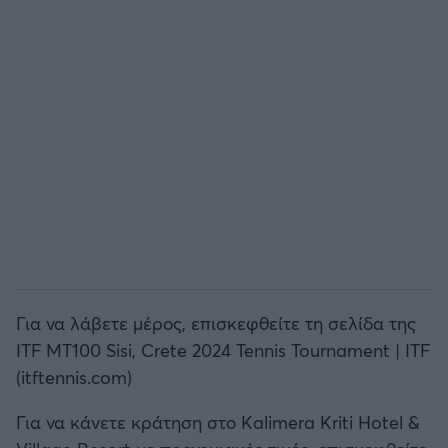
Άρσεναλ
Γιουβέντους
Μίλαν
Ίντερ
Μπάγερν Μονάχου
Για να λάβετε μέρος, επισκεφθείτε τη σελίδα της
Παρί Σεν Ζερμέν
ITF MT100 Sisi, Crete 2024 Tennis Tournament | ITF
(itftennis.com)
Για να κάνετε κράτηση στο Kalimera Kriti Hotel &