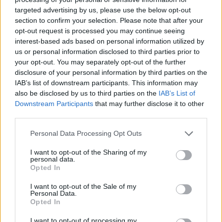
targeted advertising by us, please use the below opt-out
section to confirm your selection. Please note that after your
7 έξυπνα tips για να φτιάξετε γρήγορα τη βαλίτσα
opt-out request is processed you may continue seeing
των διακοπών
interest-based ads based on personal information utilized by
us or personal information disclosed to third parties prior to
Η εξωτική παραλία της Πάργας που θα λατρέψετε
your opt-out. You may separately opt-out of the further
disclosure of your personal information by third parties on the
IAB’s list of downstream participants. This information may
also be disclosed by us to third parties on the
IAB’s List of
Downstream Participants
that may further disclose it to other
third parties.
Please note that this website/app uses one or more Google
Personal Data Processing Opt Outs
services and may gather and store information including but
not limited to your visit or usage behaviour. You may click to
I want to opt-out of the Sharing of my
personal data.
grant or deny consent to Google and its third-party tags to
Opted In
use your data for below specified purposes in below Google
consent section.
I want to opt-out of the Sale of my
Personal Data.
Opted In
I want to opt-out of processing my