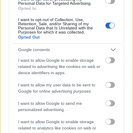
Personal Data for Targeted Advertising.
Opted In
«Ήμουν κι εγώ στα Κουφονήσια τις ημέρες που
I want to opt-out of Collection, Use,
γέμισε η Ιταλίδα»: Η λεπτομέρεια που κανείς δεν
Retention, Sale, and/or Sharing of my
ανέφερε
Personal Data that Is Unrelated with the
Purposes for which it was collected.
Opted Out
Ένα ζωντανό πορτρέτο της Αθήνας μέσα από τα 4,5
km της Πατησίων
Google consents
I want to allow Google to enable storage
Η Ιουλία Καλλιμάνη πλήρωσε θαμώνα με το ίδιο
related to advertising like cookies on web or
νόμισμα: «Εσένα σου αρέσει;»
device identifiers in apps.
I want to allow my user data to be sent to
Google for online advertising purposes.
I want to allow Google to send me
personalized advertising.
I want to allow Google to enable storage
related to analytics like cookies on web or