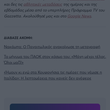
και δες τις
αθλητικές μεταδόσεις
της ημέρας και της
εβδομάδας μέσα από το υπερπλήρες Πρόγραμμα TV του
Gazzetta. Ακολούθησέ μας και στο
Google News
.
ΔΙΑΒΑΣΕ ΑΚΟΜΗ:
Νακάμπα: Ο Παναιτωλικός ανακοίνωσε τη μεταγραφή
Το μήνυμα του ΠΑΟΚ στον κόσμο του: «Μάχη μέχρι τέλος.
Όλοι μαζί!»
«Ήμουν κι εγώ στα Κουφονήσια τις ημέρες που γέμισε η
Ιταλίδα»: Η λεπτομέρεια που κανείς δεν ανέφερε