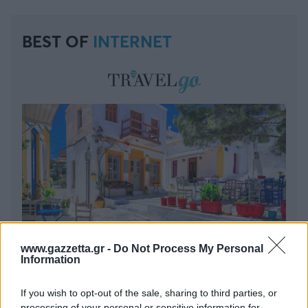
BEST OF
INTERNET
www.gazzetta.gr -
Do Not Process My Personal
Information
6 γραφικά χωριά των Κυκλάδων που αξίζει να
If you wish to opt-out of the sale, sharing to third parties, or
ανακαλύψετε
processing of your personal or sensitive information for