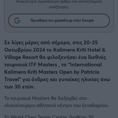
Η μητρότητα στον πάγκο
Ανακαλύψτε περισσότερα άρθρα στα αποτελέσματα
Δημήτρης Τσορμπατζόγλου
Συνεντεύξεις
αναζήτησης.
Άρης
Μεγάλη μου Αγάπη
Μια Ιστορία από την Πόλη
Προσθήκη του gazzetta.gr στην Google
Λεβαδειακός
ΟΦΗ
Σε λίγες μέρες από σήμερα, στις 20-25
Οκτωβρίου 2024 το Kalimera Kriti Hotel &
Βόλος
Village Resort θα φιλοξενήσει ένα διεθνές
τουρνουά ITF Masters , το "International
Ατρόμητος Αθηνών
Kalimera Kriti Masters Open by Patricio
Travel" για άνδρες και γυναίκες ηλικίας άνω
Κηφισιά
των 30 ετών.
Αστέρας Τρίπολης
Το τουρνουά Masters θα διεξαχθεί στο
ολοκαίνουργιο αθλητικό κέντρο του ξενοδοχείου.
Παναιτωλικός
Το World Class Tennis Centre, διαθέτει 20