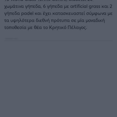
Καλαμάτα
χωμάτινα γήπεδα, 6 γήπεδα με artificial grass και 2
γήπεδα padel και έχει κατασκευαστεί σύμφωνα με
Ηρακλής
τα υψηλότερα διεθνή πρότυπα σε μία μοναδική
τοποθεσία με θέα το Κρητικό Πέλαγος.
Μπαρτσελόνα
Ρεάλ Μαδρίτης
Ατλέτικο Μαδρίτης
Μάντσεστερ Γιουνάιτεντ
Μάντσεστερ Σίτι
Λίβερπουλ
Τσέλσι