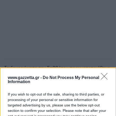
Τα ξημερώματα του Σαββάτου πραγματοποιήθηκε
η κλήρωση στο 500άρι τουρνουά του Σαν Ντιέγκο,
www.gazzetta.gr -
Do Not Process My Personal
με τη Σάκκαρη να είναι στο Νο.5 του ταμπλό και
Information
να αντιμετωπίζει κάποια qualifier στον 1ο γύρο.
If you wish to opt-out of the sale, sharing to third parties, or
Αν επιβεβαιώσει τα προγνωστικά, έχει πιθανή
processing of your personal or sensitive information for
targeted advertising by us, please use the below opt-out
αντίπαλη στον 2ο γύρο την Καρολίνα Πλίσκοβα,
section to confirm your selection. Please note that after your
που επίσης θα παίξει με παίκτρια από τα