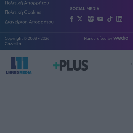
Πολιτική Απορρήτου
SOCIAL MEDIA
Πολιτική Cookies
Facebook
Twitter
Instagram
YouTube
TikTok
Lin
Διαχείριση Απορρήτου
Copyright © 2008 - 2026
Handcrafted by
FOLLOW US
Gazzetta