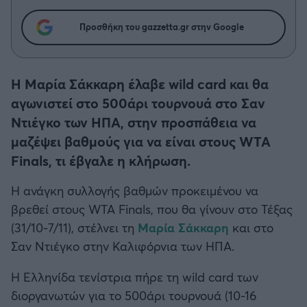
Η μητρότητα στον πάγκο
Δημήτρης Τσορμπατζόγλου
Συνεντεύξεις
Άρης
Προσθήκη του gazzetta.gr στην Google
Μεγάλη μου Αγάπη
Μια Ιστορία από την Πόλη
Λεβαδειακός
H Μαρία Σάκκαρη έλαβε wild card και θα
ΟΦΗ
αγωνιστεί στο 500άρι τουρνουά στο Σαν
Ντιέγκο των ΗΠΑ, στην προσπάθεια να
Βόλος
μαζέψει βαθμούς για να είναι στους WTA
Finals, τι έβγαλε η κλήρωση.
Ατρόμητος Αθηνών
Η ανάγκη συλλογής βαθμών προκειμένου να
Κηφισιά
βρεθεί στους WTA Finals, που θα γίνουν στο Τέξας
(31/10-7/11), στέλνει τη
Μαρία Σάκκαρη
και στο
Αστέρας Τρίπολης
Σαν Ντιέγκο στην Καλιφόρνια των ΗΠΑ.
Η Ελληνίδα τενίστρια πήρε τη wild card των
Παναιτωλικός
διοργανωτών για το 500άρι τουρνουά (10-16