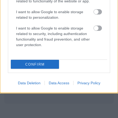
related to functionality of the website or app.
στο my gazzetta!
I want to allow Google to enable storage
related to personalization.
Εγγραφή
Σύνδεση
I want to allow Google to enable storage
related to security, including authentication
functionality and fraud prevention, and other
user protection.
CONFIRM
Data Deletion
Data Access
Privacy Policy