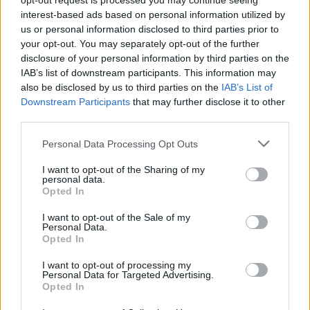
opt-out request is processed you may continue seeing
προκριματικά στην πρεμιέρα της Στα
interest-based ads based on personal information utilized by
us or personal information disclosed to third parties prior to
προημιτελικά η Σάκκαρη μπορεί να βρει την
your opt-out. You may separately opt-out of the further
Κουντερμέτοβα, που ξεκινά με τη Σλόαν Στέφενς
disclosure of your personal information by third parties on the
και στο 2ο γύρο βρίσκει την Αρίνα Σαμπαλένκα.
IAB’s list of downstream participants. This information may
also be disclosed by us to third parties on the
IAB’s List of
Downstream Participants
that may further disclose it to other
third parties.
Please note that this website/app uses one or more Google
Personal Data Processing Opt Outs
services and may gather and store information including but
Διάβασε όλα τα
τελευταία νέα
της αθλητικής
not limited to your visit or usage behaviour. You may click to
I want to opt-out of the Sharing of my
personal data.
επικαιρότητας. Μάθε για όλους τους
live αγώνες σήμερα
grant or deny consent to Google and its third-party tags to
Opted In
use your data for below specified purposes in below Google
και δες τις
αθλητικές μεταδόσεις
της ημέρας και της
consent section.
εβδομάδας μέσα από το υπερπλήρες Πρόγραμμα TV του
I want to opt-out of the Sale of my
Personal Data.
Gazzetta. Ακολούθησέ μας και στο
Google News
.
Opted In
I want to opt-out of processing my
Personal Data for Targeted Advertising.
Opted In
ΔΙΑΒΑΣΕ ΑΚΟΜΗ: