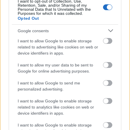
I want to opt-out of Collection, Use,
Κουντερμέτοβα: Άνοιξε την απόσταση από τη Σάκκαρη εν
Retention, Sale, and/or Sharing of my
Personal Data that Is Unrelated with the
όψει WTA Finals
Purposes for which it was collected.
Opted Out
Σάκκαρη: Η 21χρονη Παρκς την άφησε εκτός 8αδας στην
Οστράβα
Google consents
I want to allow Google to enable storage
Νέος Ελληνικός θρίαμβος με 4 μετάλλια στο Παγκόσμιο
related to advertising like cookies on web or
ILCA 4
device identifiers in apps.
I want to allow my user data to be sent to
Google for online advertising purposes.
Tags:
ΜΑΡΙΑ ΣΑΚΚΑΡΗ
1
I want to allow Google to send me
personalized advertising.
I want to allow Google to enable storage
related to analytics like cookies on web or
device identifiers in apps.
Για να προσθέσεις το σχόλιο
I want to allow Google to enable storage
σου πρέπει να συνδεθείς