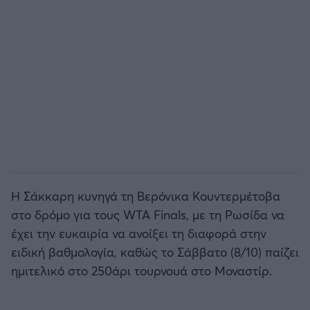
Άρσεναλ
Γιουβέντους
Μίλαν
Ίντερ
Μπάγερν Μονάχου
Η Σάκκαρη κυνηγά τη Bερόνικα Κουντερμέτοβα
στο δρόμο για τους WTA Finals, με τη Ρωσίδα να
Παρί Σεν Ζερμέν
έχει την ευκαιρία να ανοίξει τη διαφορά στην
ειδική βαθμολογία, καθώς το Σάββατο (8/10) παίζει
ημιτελικό στο 250άρι τουρνουά στο Μοναστίρ.