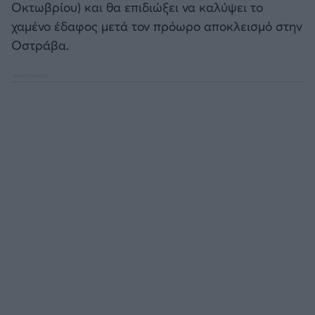
Οκτωβρίου) και θα επιδιώξει να καλύψει το
Καλαμάτα
χαμένο έδαφος μετά τον πρόωρο αποκλεισμό στην
Οστράβα.
Ηρακλής
Μπαρτσελόνα
Ρεάλ Μαδρίτης
Ατλέτικο Μαδρίτης
Μάντσεστερ Γιουνάιτεντ
Μάντσεστερ Σίτι
Λίβερπουλ
Τσέλσι