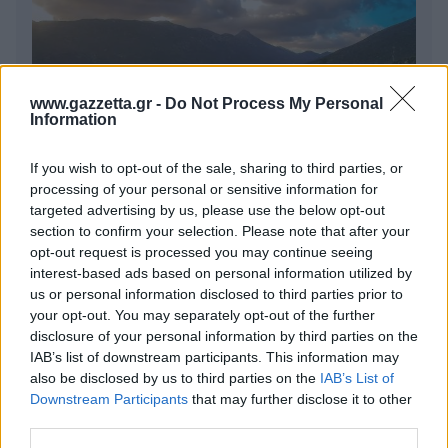
www.gazzetta.gr -
Do Not Process My Personal
Information
If you wish to opt-out of the sale, sharing to third parties, or
processing of your personal or sensitive information for
targeted advertising by us, please use the below opt-out
5 γραφικά ψαροχώρια της Ελλάδας που δεν έχετε
section to confirm your selection. Please note that after your
ανακαλύψει ακόμα
opt-out request is processed you may continue seeing
interest-based ads based on personal information utilized by
Πέρα από τη Λισαβόνα: 10 μαγευτικοί προορισμοί
us or personal information disclosed to third parties prior to
της Πορτογαλίας
your opt-out. You may separately opt-out of the further
disclosure of your personal information by third parties on the
Το καλά κρυμμένο μυστικό της Κρήτης: Το φαράγγι
IAB’s list of downstream participants. This information may
των Αγίων και η μαγευτική παραλία στο Λιβυκό
also be disclosed by us to third parties on the
IAB’s List of
Downstream Participants
that may further disclose it to other
third parties.