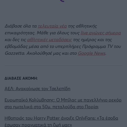
Διάβασε όλα τα
τελευταία νέα
της αθλητικής
επικαιρότητας. Μάθε για όλους τους
live αγώνες σήμερα
και δες τις
αθλητικές μεταδόσεις
της ημέρας και της
εβδομάδας μέσα από το υπερπλήρες Πρόγραμμα TV του
Gazzetta. Ακολούθησέ μας και στο
Google News
.
ΔΙΑΒΑΣΕ ΑΚΟΜΗ:
ΑΕΛ: Ανακοίνωσε τον Τσελεπίδη
Ευρωπαϊκό Κολύμβησης: O Mπίλας με πανελλήνιο ρεκόρ
στα ημιτελικά στα 50μ. πεταλούδα στο Παρίσι
Ηθοποιός του Harry Potter άνοιξε OnlyFans: «Τα έσοδα
έσωσαν πραγματικά τη ζωή μας»