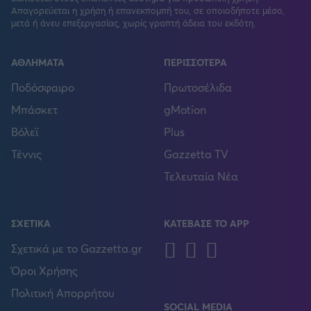
Απαγορεύεται η χρήση ή επανεκπομπή του, σε οποιοδήποτε μέσο,
μετά ή άνευ επεξεργασίας, χωρίς γραπτή άδεια του εκδότη.
ΑΘΛΗΜΑΤΑ
ΠΕΡΙΣΣΟΤΕΡΑ
Ποδόσφαιρο
Πρωτοσέλιδα
Μπάσκετ
gMotion
Βόλεϊ
Plus
Τέννις
Gazzetta TV
Τελευταία Νέα
ΣΧΕΤΙΚΑ
ΚΑΤΕΒΑΣΕ ΤΟ APP
Android
IOS
Huawei
Σχετικά με το Gazzetta.gr
Όροι Χρήσης
Πολιτική Απορρήτου
SOCIAL MEDIA