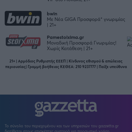
bwin
Με Νέα GIGA Προσφορά* γνωριμίας
| 21+
Pamestoixima.gr
Μοναδική Προσφορά Γνωριμίας!
Χωρίς Κατάθεση | 21+
21+ | Αρμόδιος Ρυθμιστής ΕΕΕΠ | Κίνδυνος εθισμού & απώλειας
περιουσίας| Γραμμή βοήθειας ΚΕΘΕΑ: 210 9237777 | Παίξε υπεύθυνα
Το σύνολο του περιεχομένου και των υπηρεσιών του gazzetta.gr
διατίθεται στους επισκέπτες αυστηρά για προσωπική χρήση.