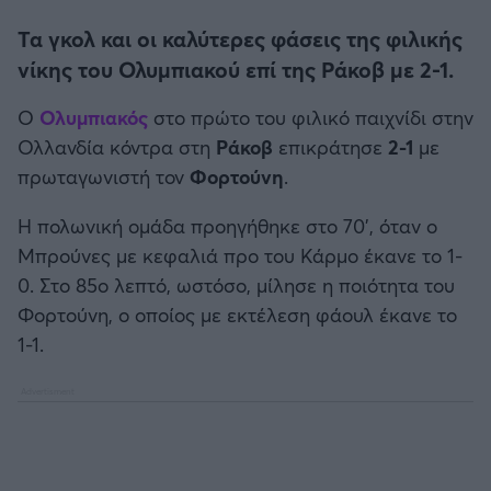
Η μητρότητα στον πάγκο
Δημήτρης Τσορμπατζόγλου
Συνεντεύξεις
Άρης
Τα γκολ και οι καλύτερες φάσεις της φιλικής
Μεγάλη μου Αγάπη
νίκης του Ολυμπιακού επί της Ράκοβ με 2-1.
Μια Ιστορία από την Πόλη
Λεβαδειακός
Ο
Ολυμπιακός
στο πρώτο του φιλικό παιχνίδι στην
Ολλανδία κόντρα στη
Ράκοβ
επικράτησε
2-1
με
ΟΦΗ
πρωταγωνιστή τον
Φορτούνη
.
Βόλος
Η πολωνική ομάδα προηγήθηκε στο 70', όταν ο
Μπρούνες με κεφαλιά προ του Κάρμο έκανε το 1-
Ατρόμητος Αθηνών
0. Στο 85ο λεπτό, ωστόσο, μίλησε η ποιότητα του
Φορτούνη, ο οποίος με εκτέλεση φάουλ έκανε το
Κηφισιά
1-1.
Αστέρας Τρίπολης
Παναιτωλικός