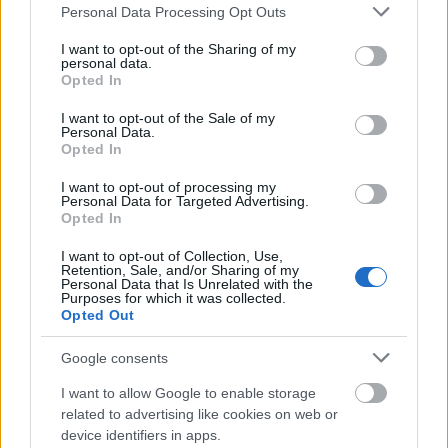
Please note that this website/app uses one or more Google
Personal Data Processing Opt Outs
services and may gather and store information including but
not limited to your visit or usage behaviour. You may click to
I want to opt-out of the Sharing of my
personal data.
grant or deny consent to Google and its third-party tags to
Opted In
use your data for below specified purposes in below Google
consent section.
I want to opt-out of the Sale of my
Personal Data.
Opted In
I want to opt-out of processing my
Personal Data for Targeted Advertising.
Opted In
I want to opt-out of Collection, Use,
Retention, Sale, and/or Sharing of my
Personal Data that Is Unrelated with the
Purposes for which it was collected.
Λίλα Μπακλέση: Η τρυφερή φωτογραφία από το
Opted Out
μαιευτήριο με τον νεογέννητο γιο της
Google consents
10 social media που έχουμε ξεχάσει ότι υπήρξαν
I want to allow Google to enable storage
related to advertising like cookies on web or
Πήγε να γλιτώσει το ταξί και την «έφαγαν» κοριοί
device identifiers in apps.
σε ξενοδοχείο: H εκδίκηση μέσω TikTok