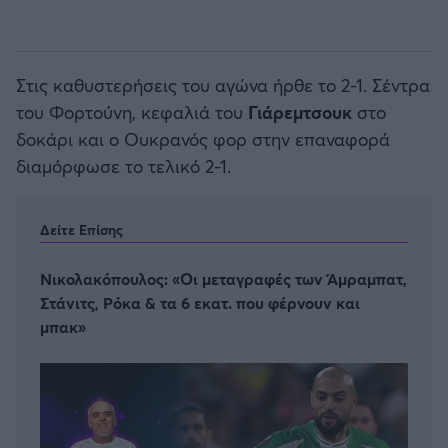
Άρσεναλ
Στις καθυστερήσεις του αγώνα ήρθε το 2-1. Σέντρα
Γιουβέντους
του Φορτούνη, κεφαλιά του
Γιάρεμτσουκ
στο
δοκάρι και ο Ουκρανός φορ στην επαναφορά
Μίλαν
διαμόρφωσε το τελικό 2-1.
Ίντερ
Δείτε Επίσης
Μπάγερν Μονάχου
Νικολακόπουλος: «Οι μεταγραφές των Άμραμπατ,
Στάνιτς, Ρόκα & τα 6 εκατ. που φέρνουν και
Παρί Σεν Ζερμέν
μπακ»