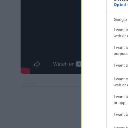
Opted 
Google 
I want t
web or d
I want t
purpose
I want 
I want t
web or d
I want t
or app.
I want t
I want t