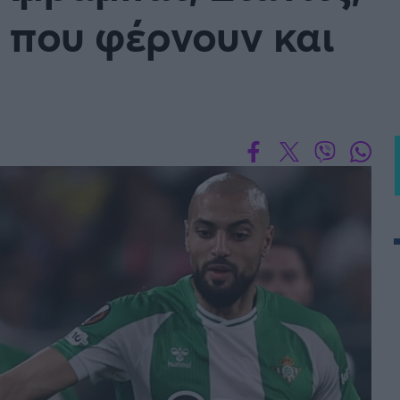
. που φέρνουν και
 PORTUGAL BETCLIC
Α' Εθνική Γυναικών