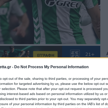
tta.gr -
Do Not Process My Personal Information
θρα στα αποτελέσματα αναζήτησης.
to opt-out of the sale, sharing to third parties, or processing of your per
formation for targeted advertising by us, please use the below opt-out s
r selection. Please note that after your opt-out request is processed y
azzetta.gr στην Google
eing interest-based ads based on personal information utilized by us or
disclosed to third parties prior to your opt-out. You may separately opt-
losure of your personal information by third parties on the IAB’s list of