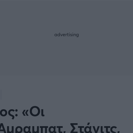
Μια Ιστο
Μιχάλης Τσαμπάς
Δημήτρης Τσ
 A
Κύπελλο Ιταλίας
Άρση Βαρών
ESLIGA
LIGUE 1
λο Γερμανίας
Κύπελλο Ελλάδος
FOLLOW US
 NATIONS LEAGUE
COPA AMERICA
ική
Προκριματικά MUNDIAL 2
ή Φιλικά
Ποδόσφαιρο Γυναικών
ος: «Οι
EREDIVISIE
Άμραμπατ, Στάνιτς,