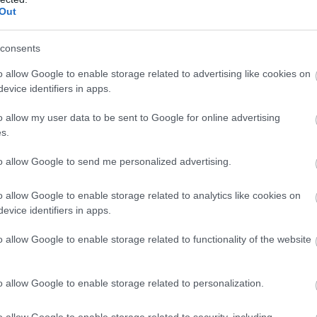
Out
consents
o allow Google to enable storage related to advertising like cookies on
evice identifiers in apps.
o allow my user data to be sent to Google for online advertising
s.
to allow Google to send me personalized advertising.
o allow Google to enable storage related to analytics like cookies on
evice identifiers in apps.
o allow Google to enable storage related to functionality of the website
o allow Google to enable storage related to personalization.
o allow Google to enable storage related to security, including