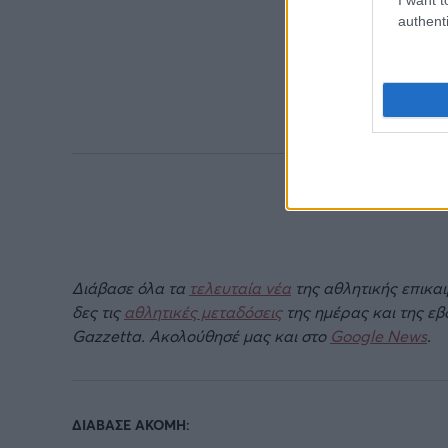
authenti
Διάβασε όλα τα
τελευταία νέα
της αθλητικής επικα
δες τις
αθλητικές μεταδόσεις
της ημέρας και της ε
Gazzetta. Ακολούθησέ μας και στο
Google News
.
ΔΙΑΒΑΣΕ ΑΚΟΜΗ: