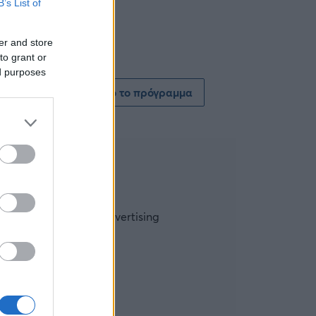
B’s List of
er and store
to grant or
ed purposes
Δείτε όλο το πρόγραμμα