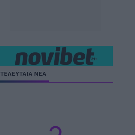
SUPER CUP Ελλάδας
ΤΕΛΕΥΤΑΙΑ ΝΕΑ