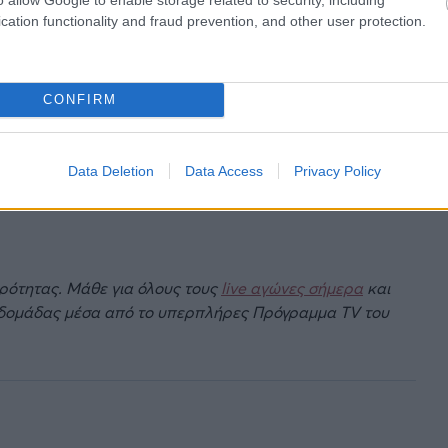
cation functionality and fraud prevention, and other user protection.
CONFIRM
Data Deletion
Data Access
Privacy Policy
ιρότητας. Μάθε για όλους τους
live αγώνες σήμερα
και
βδομάδας μέσα από το υπερπλήρες Πρόγραμμα TV του