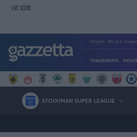
Παράκαμψη προς το κυρίως περιεχόμενο
Slogun:
Και οι 5 «ευρω
ΠΟΔΟΣΦΑΙΡΟ
ΜΠΑΣ
Πολιτική
Νίκος Αθανασίου
GMotion F1
GALACTICOS BY INTER
Stoiximan Super Le
Stoiximan GBL
Novibet Volley Lea
Τένις
PODCASTS
ΣΠΛΙΤ
STOIXIMAN SUPER LEAGUE
Τεχνολογία
Ανδρέας Δημάτος
ΜΕΤΑΒΙΒΑΣΗ BY NOVIB
Conference League
Εθνική Μπάσκετ
Κύπελλο Γυναικών
Γυμναστική
Transfer Stories
gMotion
Γιώργος Κούβαρης
Serie A
EuroCup
Κωπηλασία
Όλες οι διοργανώσεις
STOI
Γιώργος Σακελλαρίου
Μουντιάλ 2026
Τάε κβον ντο