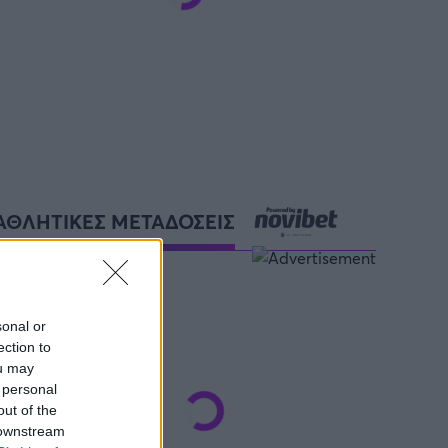
ΑΘΛΗΤΙΚΕΣ ΜΕΤΑΔΟΣΕΙΣ
sonal or
ection to
ou may
 personal
out of the
 downstream