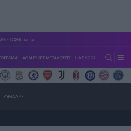
ΑΕΚ - ΟΦΗ) τελικό...
ΟΣΕΛΙΔΑ
ΑΘΛΗΤΙΚΕΣ ΜΕΤΑΔΟΣΕΙΣ
LIVE SCORE
GWOMEN
Α
όπουλος
C
ION BY ALLWYN
ns League
ns League
gue
NBA
Viral
Παναγιώτης Δαλαταριώφ
GMotion MotoGP
OLD SCHOOL
Europa League
Κύπελλο Ανδρών
Στίβος
TA SPECIALS
ΟΜΑΔΕΣ
πετόπουλος
Δημήτρης Κατσιώνης
 League
ικών
p
λεϊ
La Liga
Κύπελλο Ελλάδος
Challenge Cup
Ιστιοπλοΐα
Analysis
alysis
ας
Νίκος Παπαδογιάννης
i
λή
Εθνική Ελλάδος
Eurobasket
Πάλη
ξεις
PREMIER LEAGUE
τουλίδης
Δημήτρης Τομαράς
μου Αγάπη
πονγκ
Κόσμος
Μαχητικά Αθλήματα