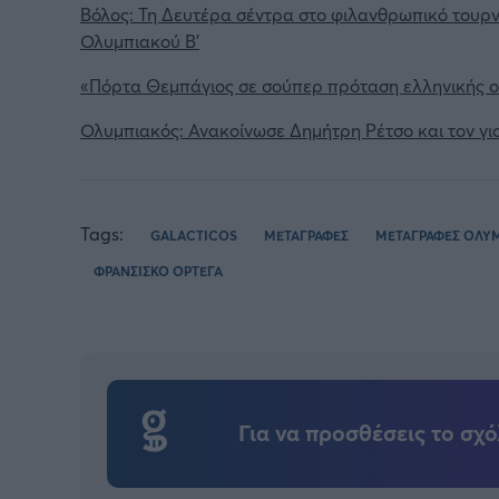
Βόλος: Τη Δευτέρα σέντρα στο φιλανθρωπικό τουρν
Ολυμπιακού Β'
«Πόρτα Θεμπάγιος σε σούπερ πρόταση ελληνικής 
Ολυμπιακός: Ανακοίνωσε Δημήτρη Ρέτσο και τον γιο
Tags:
GALACTICOS
ΜΕΤΑΓΡΑΦΕΣ
ΜΕΤΑΓΡΑΦΕΣ ΟΛΥ
ΦΡΑΝΣΙΣΚΟ ΟΡΤΕΓΑ
Για να προσθέσεις το σχό