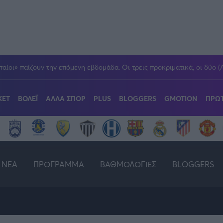
παίοι» παίζουν την επόμενη εβδομάδα. Οι τρεις προκριματικά, οι δύο (
ΚΕΤ
ΒΟΛΕΪ
ΑΛΛΑ ΣΠΟΡ
PLUS
BLOGGERS
GMOTION
ΠΡΩΤ
WETTEN
ague
gue
Κοινωνία
Δημήτρης Βέργος
Οδηγός F1
GAZZ FLOOR BY NOVIBET
Super League 2
EuroLeague
Volley League Γυναικών
Χάντμπολ
Διεθνή
Βασίλης Βλαχ
GMotion WR
POLE POSIT
Champio
Champio
Pre Lea
Πόλο
GAZZETTA ACTS
GAZZET
Gazzetta For Her
Unique
NEA
ΠΡΟΓΡΑΜΜΑ
ΒΑΘΜΟΛΟΓΙΕΣ
BLOGGERS
ET
Υγεία
Αντώνης Καλκαβούρας
Showbiz
Αντώνης Καρ
Κύπελλο Ελλάδας
Elite League
Champions League
Κολύμβηση
Premier
Α1 Γυνα
CEV Cu
Μπιτς Βό
Θέμα Ισότητας
Wyscout 
Για τον Αλέξανδρο
InStat An
Κώστας Νικολακόπουλος
Γιάννης Πάλλ
Mundobasket
Bundesliga
Ξιφασκία
Ligue 1
Basketak
Σκοποβο
#GiatonAlki
Συνεντεύ
XIMAN SUPER LEAGUE
SUPER LEAGUE 2
Γιάννης Σερέτης
Σταύρος Σουν
Η μητρότητα στον πάγκο
Μεγάλη 
Wyscout Analysis
Τζούντο
Ευρώπη
Πινγκ - 