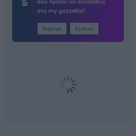
σου πρέπει να συνδεθείς
στο my gazzetta!
Εγγραφή
Σύνδεση