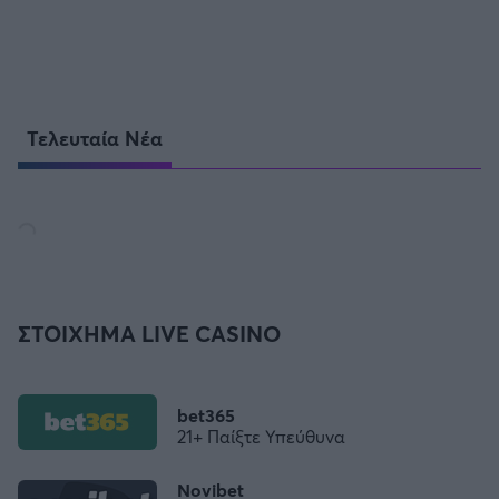
Τελευταία Νέα
ΣΤΟΙΧΗΜΑ LIVE CASINO
bet365
21+ Παίξτε Υπεύθυνα
Novibet