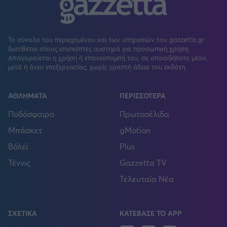
Το σύνολο του περιεχομένου και των υπηρεσιών του gazzetta.gr
διατίθεται στους επισκέπτες αυστηρά για προσωπική χρήση.
Απαγορεύεται η χρήση ή επανεκπομπή του, σε οποιοδήποτε μέσο,
μετά ή άνευ επεξεργασίας, χωρίς γραπτή άδεια του εκδότη.
ΑΘΛΗΜΑΤΑ
ΠΕΡΙΣΣΟΤΕΡΑ
Ποδόσφαιρο
Πρωτοσέλιδα
Μπάσκετ
gMotion
Βόλεϊ
Plus
Τέννις
Gazzetta TV
Τελευταία Νέα
ΣΧΕΤΙΚΑ
ΚΑΤΕΒΑΣΕ ΤΟ APP