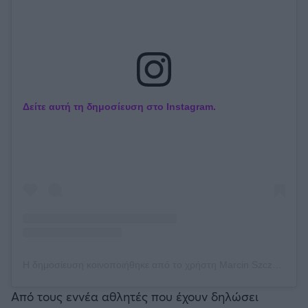
Δείτε αυτή τη δημοσίευση στο Instagram.
Η δημοσίευση κοινοποιήθηκε από το χρήστη Marcin Szczepański | Coach | Pole Vault | Medal-winning mindset (@coachmarcin)
Από τους εννέα αθλητές που έχουν δηλώσει