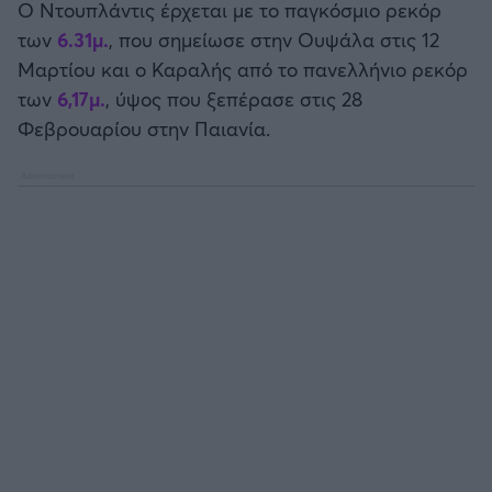
Ο Ντουπλάντις έρχεται με το παγκόσμιο ρεκόρ
των
6.31μ.
, που σημείωσε στην Ουψάλα στις 12
Μαρτίου και ο Καραλής από το πανελλήνιο ρεκόρ
των
6,17μ.
, ύψος που ξεπέρασε στις 28
Φεβρουαρίου στην Παιανία.