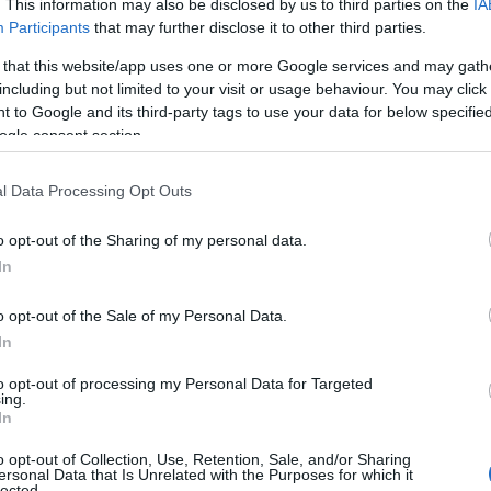
. This information may also be disclosed by us to third parties on the
IA
Participants
that may further disclose it to other third parties.
 that this website/app uses one or more Google services and may gath
including but not limited to your visit or usage behaviour. You may click 
 to Google and its third-party tags to use your data for below specifi
εζόν ανακοίνωσε ο
Ολυμπιακός
στο τμήμα πόλο
ogle consent section.
 από τους
νταμπλούχους Ελλάδας
, στο πλαίσιο
l Data Processing Opt Outs
o opt-out of the Sharing of my personal data.
In
η της συνεργασίας του με τον Κονσταντίν
o opt-out of the Sale of my Personal Data.
 ρωσική καταγωγή (23/2/1997, 1,94μ.), υπέγραψε
In
στερ της ομάδας πόλο Ανδρών του συλλόγου.
to opt-out of processing my Personal Data for Targeted
ing.
In
o opt-out of Collection, Use, Retention, Sale, and/or Sharing
ersonal Data that Is Unrelated with the Purposes for which it
lected.