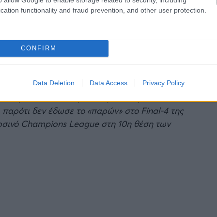
cation functionality and fraud prevention, and other user protection.
 φεύγει για
CONFIRM
άντοστ Ζάγκρεμπ, ο «ασημένιος» Ολυμπιονίκης
Data Deletion
Data Access
Privacy Policy
και τρία Κύπελλα Κροατίας, καθώς και δύο
 παρότι δεν έδωσε το «παρών» στο Final-4 της
ρσινό Champions League στη 10η θέση των