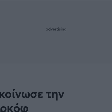
Μια Ιστο
Μιχάλης Τσαμπάς
Δημήτρης Τσ
Άρση Βαρών
FOLLOW US
κοίνωσε την
αρκόφ