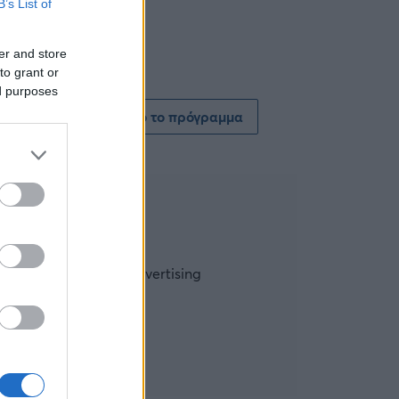
B’s List of
er and store
to grant or
ed purposes
Δείτε όλο το πρόγραμμα