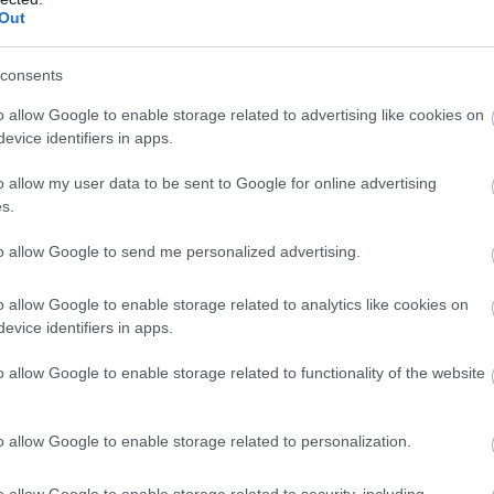
Out
consents
o allow Google to enable storage related to advertising like cookies on
evice identifiers in apps.
o allow my user data to be sent to Google for online advertising
s.
to allow Google to send me personalized advertising.
υς κορυφαίους αριστερόχειρες σκόρερ
o allow Google to enable storage related to analytics like cookies on
με καριέρα σε Γιαντράν Σπλιτ, Μπρέσια και
evice identifiers in apps.
 της Εθνικής Κροατίας. Με την Εθνική Κροατίας
o allow Google to enable storage related to functionality of the website
 πρωτάθλημα (2024), ένα Ευρωπαϊκό και ένα
024). Στο παρελθόν, ο διεθνής Κροάτης φόρεσε
o allow Google to enable storage related to personalization.
o allow Google to enable storage related to security, including