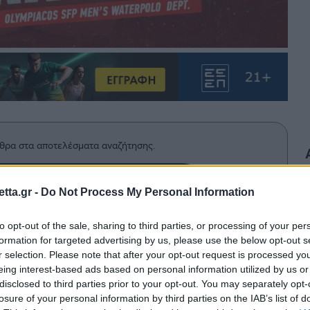
θρα στα αποτελέσματα αναζήτησης.
azzetta.gr στην Google
tta.gr -
Do Not Process My Personal Information
to opt-out of the sale, sharing to third parties, or processing of your per
formation for targeted advertising by us, please use the below opt-out s
κε από τον Ολυμπιακός ως η πρώτη
r selection. Please note that after your opt-out request is processed y
σης για την επόμενη σεζόν.
eing interest-based ads based on personal information utilized by us or
disclosed to third parties prior to your opt-out. You may separately opt-
losure of your personal information by third parties on the IAB’s list of