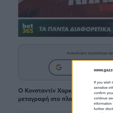
Ανακαλύψτε περισσότερα άρ
Προσθήκη του g
www.gazze
If you wish 
sensitive in
Ο Κονσταντίν Χαρκόφ ανακοινώθη
confirm you
μεταγραφή στο πλαίσιο της ενίσχυ
continue se
information 
further disc