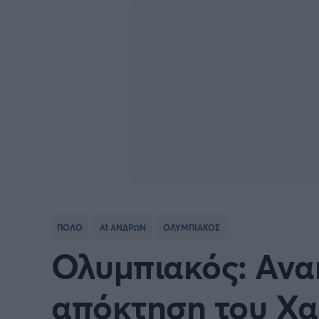
Γιώργος Τσακίρης
Κύπελλο Ανδρών Πόλο
Πυγμαχία
ΠΟΛΟ
Α1 ΑΝΔΡΩΝ
ΟΛΥΜΠΙΑΚΟΣ
Ολυμπιακός: Ανα
απόκτηση του Χ