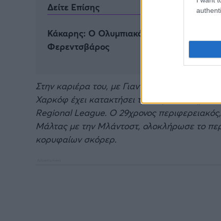
Δείτε Επίσης
authenti
Κάκαρης: Ο Ολυμπιακός τον αποχαιρέτησε,
Φερεντσβάρος
Στην καριέρα του, με Γιαντράν Σπλιτ και Μλ
Χαρκόφ έχει κατακτήσει τρία πρωταθλήματα 
Regional League. Ο 29χρονος περιφερειακός,
Μάλτας με την Μλάντοστ, ολοκλήρωσε το πε
κορυφαίων σκόρερ.