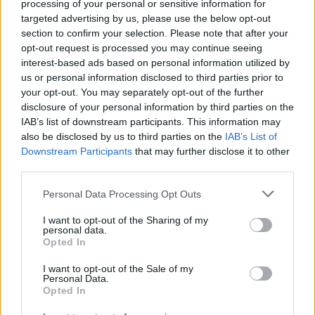
processing of your personal or sensitive information for
targeted advertising by us, please use the below opt-out
section to confirm your selection. Please note that after your
Άρσεναλ
opt-out request is processed you may continue seeing
interest-based ads based on personal information utilized by
Γιουβέντους
us or personal information disclosed to third parties prior to
your opt-out. You may separately opt-out of the further
disclosure of your personal information by third parties on the
Μίλαν
IAB’s list of downstream participants. This information may
also be disclosed by us to third parties on the
IAB’s List of
Ίντερ
Downstream Participants
that may further disclose it to other
third parties.
Μπάγερν Μονάχου
Please note that this website/app uses one or more Google
Personal Data Processing Opt Outs
services and may gather and store information including but
not limited to your visit or usage behaviour. You may click to
I want to opt-out of the Sharing of my
Παρί Σεν Ζερμέν
personal data.
grant or deny consent to Google and its third-party tags to
Opted In
use your data for below specified purposes in below Google
consent section.
I want to opt-out of the Sale of my
Personal Data.
Opted In