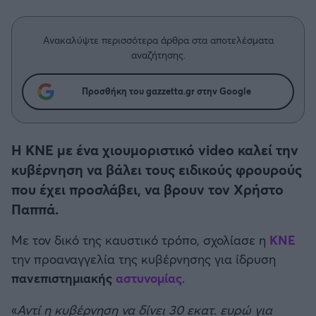
Η μητρότητα στον πάγκο
Δημήτρης Τσορμπατζόγλου
Συνεντεύξεις
Άρης
Μεγάλη μου Αγάπη
Ανακαλύψτε περισσότερα άρθρα στα αποτελέσματα
Μια Ιστορία από την Πόλη
αναζήτησης.
Λεβαδειακός
Προσθήκη του gazzetta.gr στην Google
ΟΦΗ
Βόλος
Η ΚΝΕ με ένα χιουμοριστικό video καλεί την
κυβέρνηση να βάλει τους ειδικούς φρουρούς
Ατρόμητος Αθηνών
που έχει προσλάβει, να βρουν τον Χρήστο
Παππά.
Κηφισιά
Με τον δικό της καυστικό τρόπο, σχολίασε η
ΚΝΕ
Αστέρας Τρίπολης
την προαναγγελία της κυβέρνησης για ίδρυση
πανεπιστημιακής
αστυνομίας
.
Παναιτωλικός
«
Αντί η κυβέρνηση να δίνει 30 εκατ. ευρώ για