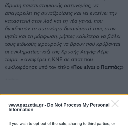
Καλαμάτα
ίδρυση πανεπιστημιακής αστυνομίας, να
απαγορεύει τις συναθροίσεις και να εντείνει την
Ηρακλής
καταστολή στον λαό και τη νέα γενιά, που
διεκδικούν τα αυτονόητα δικαιώματά τους στην
Μπαρτσελόνα
υγεία και τη μόρφωση, μήπως καλύτερα να βάλει
τους ειδικούς φρουρούς να βρουν πού κρύβονται
Ρεάλ Μαδρίτης
οι εγκληματίες-ναζί της Χρυσής Αυγής; Λέμε
τώρα...
» αναφέρει η ΚΝΕ σε σποτ που
Ατλέτικο Μαδρίτης
κυκλοφόρησε υπό τον τίτλο «
Που είναι ο Παππάς;
»
Μάντσεστερ Γιουνάιτεντ
Μάντσεστερ Σίτι
www.gazzetta.gr -
Do Not Process My Personal
Information
Λίβερπουλ
If you wish to opt-out of the sale, sharing to third parties, or
Τσέλσι