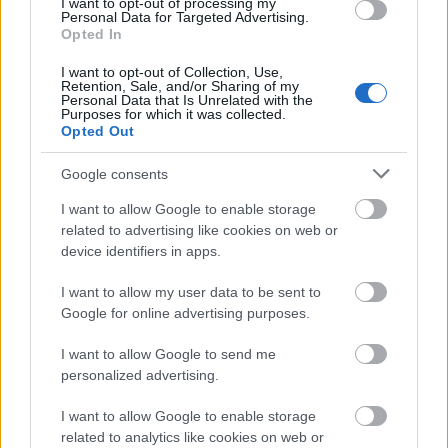
I want to opt-out of processing my
Personal Data for Targeted Advertising.
Opted In
I want to opt-out of Collection, Use,
Retention, Sale, and/or Sharing of my
Personal Data that Is Unrelated with the
Purposes for which it was collected.
Opted Out
Google consents
I want to allow Google to enable storage
related to advertising like cookies on web or
device identifiers in apps.
ΔΙΑΒΑΣΤΕ ΕΠΙΣΗΣ
I want to allow my user data to be sent to
Google for online advertising purposes.
Η Καίτη Γαρμπή... «δικάζει» τον Κιμούλη: «Δεν
είναι της μόδας οι καταγγελίες τύπου
I want to allow Google to send me
personalized advertising.
Μπεκατώρου»
MasterChef: Νέα επική ατάκα του
I want to allow Google to enable storage
Κουτσόπουλου σε fashion icon παίκτη, «είσαι ο
related to analytics like cookies on web or