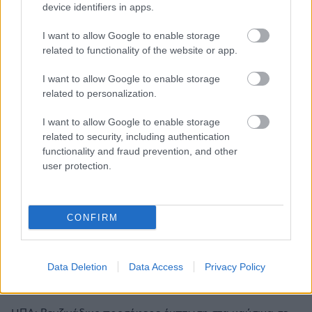
device identifiers in apps.
Mad Clip από τον Πύργο» (vid)
Lockdown: Πάμε τουλάχιστον μέχρι τέλη
I want to allow Google to enable storage
related to functionality of the website or app.
Φεβρουαρίου (pic)
Χειρονομίες στο Survivor και «αυτά να τα
I want to allow Google to enable storage
κάνεις στα πρόβατά σου, τσοπάνη» (vid)
related to personalization.
SMS στο 13033: Πρόταση να μπει νέα επιλογή
I want to allow Google to enable storage
με αριθμό 7 (vid)
related to security, including authentication
functionality and fraud prevention, and other
user protection.
ΔΙΑΒΑΣΕ ΑΚΟΜΗ:
CONFIRM
Γιατί κάποιοι βάφουν λευκές γραμμές στα τζάμια του
σπιτιού τους - Ο «κανόνας των 5 εκατοστών»
Το κόλπο για να παγώσετε ένα κουτάκι το καλοκαίρι σε
Data Deletion
Data Access
Privacy Policy
λίγα δευτερόλεπτα: «Είναι η πιο γρήγορη μέθοδος»