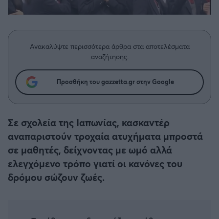
Η μητρότητα στον πάγκο
Δημήτρης Τσορμπατζόγλου
Συνεντεύξεις
Άρης
Μεγάλη μου Αγάπη
Μια Ιστορία από την Πόλη
Λεβαδειακός
Ανακαλύψτε περισσότερα άρθρα στα αποτελέσματα
αναζήτησης.
ΟΦΗ
Προσθήκη του gazzetta.gr στην Google
Βόλος
Ατρόμητος Αθηνών
Σε σχολεία της Ιαπωνίας, κασκαντέρ
αναπαριστούν τροχαία ατυχήματα μπροστά
Κηφισιά
σε μαθητές, δείχνοντας με ωμό αλλά
ελεγχόμενο τρόπο γιατί οι κανόνες του
Αστέρας Τρίπολης
δρόμου σώζουν ζωές.
Παναιτωλικός