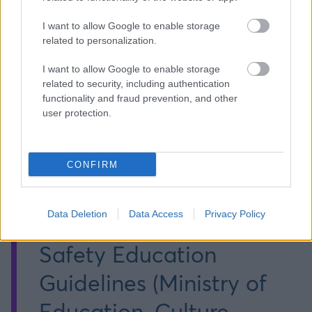
palavras. 📚 Fontes:
I want to allow Google to enable storage
related to personalization.
Japan Traffic Safety
I want to allow Google to enable storage
Association (JTSA) –
related to security, including authentication
functionality and fraud prevention, and other
Children’s Traffic
user protection.
Safety Education
Programs in Japan
CONFIRM
(2023) Government of
Data Deletion
Data Access
Privacy Policy
Japan – Road Traffic
Safety Education
Guidelines (Ministry of
Education, Culture,