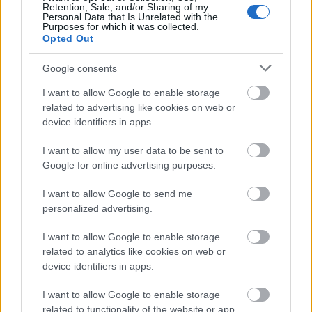
Retention, Sale, and/or Sharing of my
um país onde o
Personal Data that Is Unrelated with the
Purposes for which it was collected.
Opted Out
respeito no trânsito é
Google consents
quase instintivo, e
I want to allow Google to enable storage
onde a educação se
related to advertising like cookies on web or
device identifiers in apps.
constrói com
I want to allow my user data to be sent to
disciplina, observação
Google for online advertising purposes.
e empatia. Um
I want to allow Google to send me
personalized advertising.
lembrete de que
I want to allow Google to enable storage
ensinar com
related to analytics like cookies on web or
device identifiers in apps.
experiência vale mais
I want to allow Google to enable storage
do que ensinar com
related to functionality of the website or app.