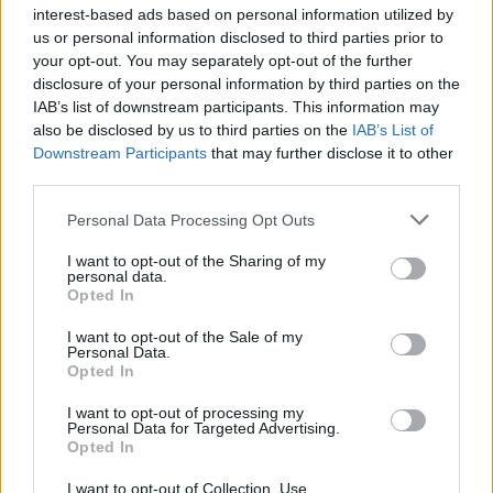
interest-based ads based on personal information utilized by
para criar reflexos
us or personal information disclosed to third parties prior to
your opt-out. You may separately opt-out of the further
automáticos de
disclosure of your personal information by third parties on the
IAB’s list of downstream participants. This information may
segurança,
also be disclosed by us to third parties on the
IAB’s List of
Downstream Participants
that may further disclose it to other
desenvolvendo desde
third parties.
cedo a noção de que
Please note that this website/app uses one or more Google
Personal Data Processing Opt Outs
services and may gather and store information including but
prevenir é melhor do
not limited to your visit or usage behaviour. You may click to
I want to opt-out of the Sharing of my
personal data.
grant or deny consent to Google and its third-party tags to
que reagir. A ideia é
Opted In
use your data for below specified purposes in below Google
consent section.
simples, mas poderosa
I want to opt-out of the Sale of my
Personal Data.
Opted In
— formar cidadãos
I want to opt-out of processing my
conscientes pela
Personal Data for Targeted Advertising.
Opted In
vivência. O resultado é
I want to opt-out of Collection, Use,