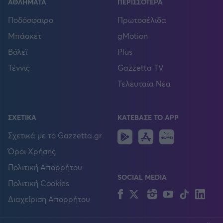
ΑΘΛΗΜΑΤΑ
ΠΕΡΙΣΣΟΤΕΡΑ
Ποδόσφαιρο
Πρωτοσέλιδα
Μπάσκετ
gMotion
Βόλεϊ
Plus
Τέννις
Gazzetta TV
Τελευταία Νέα
ΣΧΕΤΙΚΑ
ΚΑΤΕΒΑΣΕ ΤΟ APP
Android
IOS
Huawei
Σχετικά με το Gazzetta.gr
Όροι Χρήσης
Πολιτική Απορρήτου
SOCIAL MEDIA
Πολιτική Cookies
Facebook
Twitter
Instagram
YouTube
TikTok
Lin
Διαχείριση Απορρήτου