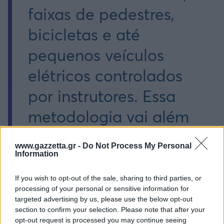
faixas de pedestres,
bicicletas e até
pequenos veículos
elétricos controlados
por instrutores. Essa
metodologia vai além
das regras: ela treina
www.gazzetta.gr -
Do Not Process My Personal
percepção, atenção e
Information
respeito ao espaço
If you wish to opt-out of the sale, sharing to third parties, or
processing of your personal or sensitive information for
urbano. Cada
targeted advertising by us, please use the below opt-out
section to confirm your selection. Please note that after your
atividade é pensada
opt-out request is processed you may continue seeing