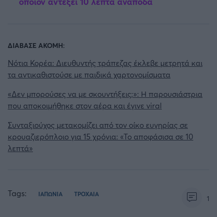
όποιον αντέξει 10 λεπτά ανάποδα
ΔΙΑΒΑΣΕ ΑΚΟΜΗ:
Νότια Κορέα: Διευθυντής τράπεζας έκλεβε μετρητά και
τα αντικαθιστούσε με παιδικά χαρτονομίσματα
«Δεν μπορούσες να με σκουντήξεις;»: Η παρουσιάστρια
που αποκοιμήθηκε στον αέρα και έγινε viral
Συνταξιούχος μετακομίζει από τον οίκο ευγηρίας σε
κρουαζιερόπλοιο για 15 χρόνια: «Το αποφάσισα σε 10
λεπτά»
Tags:
ΙΑΠΩΝΙΑ
ΤΡΟΧΑΙΑ
1