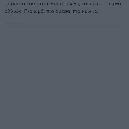
μπροστά του, έστω και στημένη, το μήνυμα περνά
αλλιώς. Πιο ωμά, πιο άμεσα, πιο κυνικά.
Άρσεναλ
Γιουβέντους
Μίλαν
Ίντερ
Μπάγερν Μονάχου
Παρί Σεν Ζερμέν