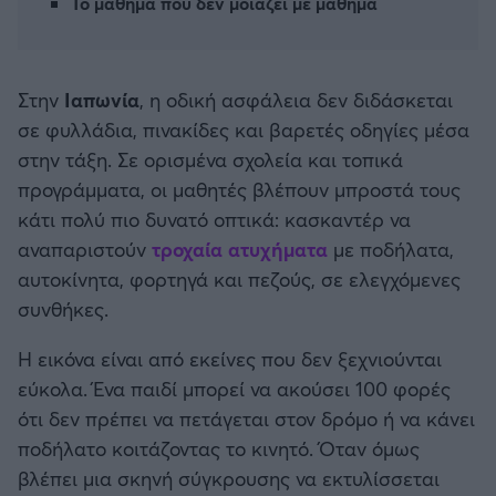
Το μάθημα που δεν μοιάζει με μάθημα
Καλαμάτα
Ηρακλής
Στην
Ιαπωνία
, η οδική ασφάλεια δεν διδάσκεται
σε φυλλάδια, πινακίδες και βαρετές οδηγίες μέσα
Μπαρτσελόνα
στην τάξη. Σε ορισμένα σχολεία και τοπικά
προγράμματα, οι μαθητές βλέπουν μπροστά τους
Ρεάλ Μαδρίτης
κάτι πολύ πιο δυνατό οπτικά: κασκαντέρ να
αναπαριστούν
τροχαία ατυχήματα
με ποδήλατα,
Ατλέτικο Μαδρίτης
αυτοκίνητα, φορτηγά και πεζούς, σε ελεγχόμενες
συνθήκες.
Μάντσεστερ Γιουνάιτεντ
Η εικόνα είναι από εκείνες που δεν ξεχνιούνται
Μάντσεστερ Σίτι
εύκολα. Ένα παιδί μπορεί να ακούσει 100 φορές
ότι δεν πρέπει να πετάγεται στον δρόμο ή να κάνει
Λίβερπουλ
ποδήλατο κοιτάζοντας το κινητό. Όταν όμως
βλέπει μια σκηνή σύγκρουσης να εκτυλίσσεται
Τσέλσι