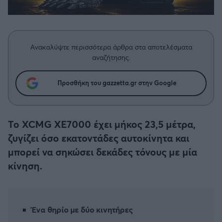
Η μητρότητα στον πάγκο
Δημήτρης Τσορμπατζόγλου
Συνεντεύξεις
Άρης
Μεγάλη μου Αγάπη
Μια Ιστορία από την Πόλη
Λεβαδειακός
Ανακαλύψτε περισσότερα άρθρα στα αποτελέσματα
αναζήτησης.
ΟΦΗ
Προσθήκη του gazzetta.gr στην Google
Βόλος
Ατρόμητος Αθηνών
Το XCMG XE7000 έχει μήκος 23,5 μέτρα,
ζυγίζει όσο εκατοντάδες αυτοκίνητα και
Κηφισιά
μπορεί να σηκώσει δεκάδες τόνους με μία
κίνηση.
Αστέρας Τρίπολης
Παναιτωλικός
Ένα θηρίο με δύο κινητήρες