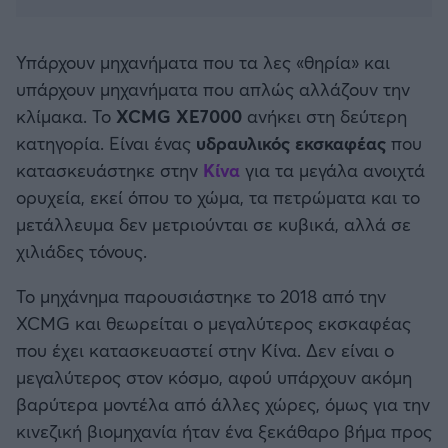
Καλαμάτα
Υπάρχουν μηχανήματα που τα λες «θηρία» και
Ηρακλής
υπάρχουν μηχανήματα που απλώς αλλάζουν την
κλίμακα. Το
XCMG XE7000
ανήκει στη δεύτερη
Μπαρτσελόνα
κατηγορία. Είναι ένας
υδραυλικός εκσκαφέας
που
κατασκευάστηκε στην
Κίνα
για τα μεγάλα ανοιχτά
Ρεάλ Μαδρίτης
ορυχεία, εκεί όπου το χώμα, τα πετρώματα και το
μετάλλευμα δεν μετριούνται σε κυβικά, αλλά σε
Ατλέτικο Μαδρίτης
χιλιάδες τόνους.
Μάντσεστερ Γιουνάιτεντ
Το μηχάνημα παρουσιάστηκε το 2018 από την
XCMG και θεωρείται ο μεγαλύτερος εκσκαφέας
Μάντσεστερ Σίτι
που έχει κατασκευαστεί στην Κίνα. Δεν είναι ο
μεγαλύτερος στον κόσμο, αφού υπάρχουν ακόμη
Λίβερπουλ
βαρύτερα μοντέλα από άλλες χώρες, όμως για την
κινεζική βιομηχανία ήταν ένα ξεκάθαρο βήμα προς
Τσέλσι