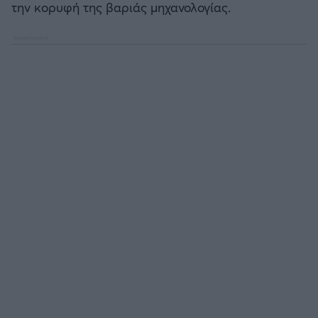
την κορυφή της βαριάς μηχανολογίας.
Άρσεναλ
Γιουβέντους
Μίλαν
Ίντερ
Μπάγερν Μονάχου
Παρί Σεν Ζερμέν