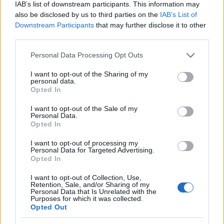
IAB’s list of downstream participants. This information may
also be disclosed by us to third parties on the
IAB’s List of
Downstream Participants
that may further disclose it to other
third parties.
Το πιο ενδιαφέρον όμως δεν είναι μόνο ότι η Κίνα
Please note that this website/app uses one or more Google
Personal Data Processing Opt Outs
services and may gather and store information including but
έφτιαξε έναν εκσκαφέα 700 τόνων. Είναι ότι με το
not limited to your visit or usage behaviour. You may click to
I want to opt-out of the Sharing of my
XE7000 έδειξε πως δεν θέλει πια να αγοράζει
personal data.
grant or deny consent to Google and its third-party tags to
Opted In
τέτοιους βιομηχανικούς γίγαντες από άλλους.
use your data for below specified purposes in below Google
consent section.
Θέλει να τους σχεδιάζει, να τους κατασκευάζει και
I want to opt-out of the Sale of my
Personal Data.
να τους εξάγει ως απόδειξη τεχνολογικής ισχύος.
Opted In
I want to opt-out of processing my
Personal Data for Targeted Advertising.
Opted In
I want to opt-out of Collection, Use,
Retention, Sale, and/or Sharing of my
Personal Data that Is Unrelated with the
Purposes for which it was collected.
Opted Out