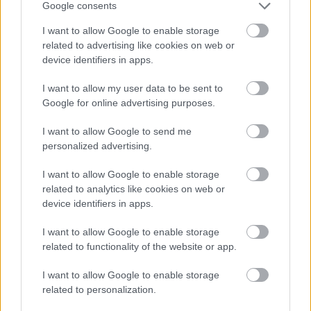
Google consents
I want to allow Google to enable storage
related to advertising like cookies on web or
device identifiers in apps.
TI ΔΙΑΒΑΖΕΤΑΙ
I want to allow my user data to be sent to
Γιατί τα μεσαιωνικά σίδερα άντεχαν για
Google for online advertising purposes.
αιώνες, ενώ τα σημερινά σκουριάζουν σε λίγα
I want to allow Google to send me
χρόνια
personalized advertising.
Τέλος εποχής για τη Nokia: Από το 40% της
παγκόσμιας αγοράς στην απόλυτη κατάρρευση
I want to allow Google to enable storage
related to analytics like cookies on web or
(vid)
device identifiers in apps.
Μίλτος Πασχαλίδης: Δεν χρειάζεται να λέμε
I want to allow Google to enable storage
στα κορίτσια «πρόσεχε πού πας», πείτε στα
related to functionality of the website or app.
αγόρια σας να μην είναι μ@λ@κες (vid)
I want to allow Google to enable storage
related to personalization.