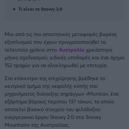
Καλαμάτα
Τι είναι το Snowy 2.0
Ηρακλής
Μια από τις πιο απαιτητικές μεταφορές βαρέος
Μπαρτσελόνα
εξοπλισμού που έχουν πραγματοποιηθεί τα
τελευταία χρόνια στην
Αυστραλία
χρειάστηκε
Ρεάλ Μαδρίτης
μήνες σχεδιασμού, ειδικές υποδομές και ένα όχημα
152 τροχών για να ολοκληρωθεί με επιτυχία.
Ατλέτικο Μαδρίτης
Στο επίκεντρο της επιχείρησης βρέθηκε το
Μάντσεστερ Γιουνάιτεντ
κεντρικό τμήμα της κεφαλής κοπής του
μηχανήματος διάνοιξης σηράγγων «Monica», ένα
Μάντσεστερ Σίτι
εξάρτημα βάρους περίπου 137 τόνων, το οποίο
αποτελεί βασικό στοιχείο του φιλόδοξου
Λίβερπουλ
ενεργειακού έργου Snowy 2.0 στα Snowy
Mountains της Αυστραλίας.
Τσέλσι