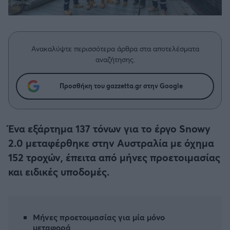
Η μητρότητα στον πάγκο
Δημήτρης Τσορμπατζόγλου
Συνεντεύξεις
Άρης
Μεγάλη μου Αγάπη
Μια Ιστορία από την Πόλη
Λεβαδειακός
Ανακαλύψτε περισσότερα άρθρα στα αποτελέσματα
αναζήτησης.
ΟΦΗ
Προσθήκη του gazzetta.gr στην Google
Βόλος
Ατρόμητος Αθηνών
Ένα εξάρτημα 137 τόνων για το έργο Snowy
2.0 μεταφέρθηκε στην Αυστραλία με όχημα
Κηφισιά
152 τροχών, έπειτα από μήνες προετοιμασίας
και ειδικές υποδομές.
Αστέρας Τρίπολης
Παναιτωλικός
Μήνες προετοιμασίας για μία μόνο
μεταφορά