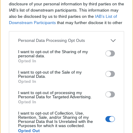
disclosure of your personal information by third parties on the
την παραγωγή ρεύματος. Αντίθετα, όταν υπάρχει
IAB’s list of downstream participants. This information may
πλεόνασμα ενέργειας από ανανεώσιμες πηγές,
also be disclosed by us to third parties on the
IAB’s List of
όπως η αιολική και η ηλιακή, το νερό αντλείται εκ
Downstream Participants
that may further disclose it to other
third parties.
νέου προς τα ανώτερα επίπεδα των δεξαμενών,
λειτουργώντας ουσιαστικά ως μια γιγαντιαία
Please note that this website/app uses one or more Google
Personal Data Processing Opt Outs
services and may gather and store information including but
φυσική μπαταρία.
not limited to your visit or usage behaviour. You may click to
I want to opt-out of the Sharing of my
personal data.
grant or deny consent to Google and its third-party tags to
Η ολοκλήρωση του έργου Snowy 2.0 αναμένεται
Opted In
use your data for below specified purposes in below Google
στα τέλη του 2028 και θεωρείται κομβικής
consent section.
I want to opt-out of the Sale of my
σημασίας για την ενίσχυση της ενεργειακής
Personal Data.
Opted In
ασφάλειας και της αξιοποίησης των ανανεώσιμων
πηγών ενέργειας στην Αυστραλία.
I want to opt-out of processing my
Personal Data for Targeted Advertising.
Opted In
I want to opt-out of Collection, Use,
Retention, Sale, and/or Sharing of my
Personal Data that Is Unrelated with the
Purposes for which it was collected.
Opted Out