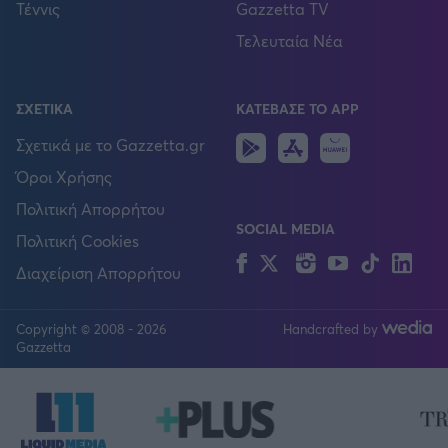
Τέννις
Gazzetta TV
Τελευταία Νέα
ΣΧΕΤΙΚΑ
ΚΑΤΕΒΑΣΕ ΤΟ APP
Android
IOS
Huawei
Σχετικά με το Gazzetta.gr
Όροι Χρήσης
Πολιτική Απορρήτου
SOCIAL MEDIA
Πολιτική Cookies
Facebook
Twitter
Instagram
YouTube
TikTok
Lin
Διαχείριση Απορρήτου
Copyright © 2008 - 2026
Handcrafted by
FOLLOW US
Gazzetta