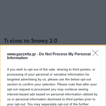
Τι είναι το Snowy 2.0
Το Snowy 2.0 αποτελεί ένα από τα μεγαλύτερα
www.gazzetta.gr -
Do Not Process My Personal
ενεργειακά έργα που βρίσκονται σε εξέλιξη στην
Information
Αυστραλία. Πρόκειται για ένα σύστημα που θα
συνδέει τις δεξαμενές Tantangara και Talbingo
If you wish to opt-out of the sale, sharing to third parties, or
processing of your personal or sensitive information for
μέσω περίπου 27 χιλιομέτρων υπόγειων σηράγγων
targeted advertising by us, please use the below opt-out
και ενός υπόγειου υδροηλεκτρικού σταθμού.
section to confirm your selection. Please note that after your
opt-out request is processed you may continue seeing
Η λειτουργία του βασίζεται στην αποθήκευση
interest-based ads based on personal information utilized by
ενέργειας μέσω νερού. Όταν η ζήτηση ηλεκτρικής
us or personal information disclosed to third parties prior to
your opt-out. You may separately opt-out of the further
ενέργειας είναι αυξημένη, το νερό διοχετεύεται για