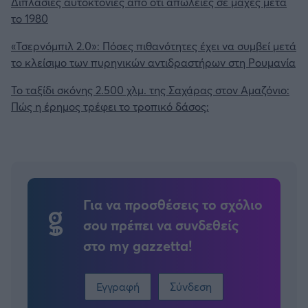
Διπλάσιες αυτοκτονίες από ότι απώλειες σε μάχες μετά
το 1980
«Τσερνόμπιλ 2.0»: Πόσες πιθανότητες έχει να συμβεί μετά
το κλείσιμο των πυρηνικών αντιδραστήρων στη Ρουμανία
Το ταξίδι σκόνης 2.500 χλμ. της Σαχάρας στον Αμαζόνιο:
Πώς η έρημος τρέφει το τροπικό δάσος;
Για να προσθέσεις το σχόλιο
σου πρέπει να συνδεθείς
στο my gazzetta!
Εγγραφή
Σύνδεση