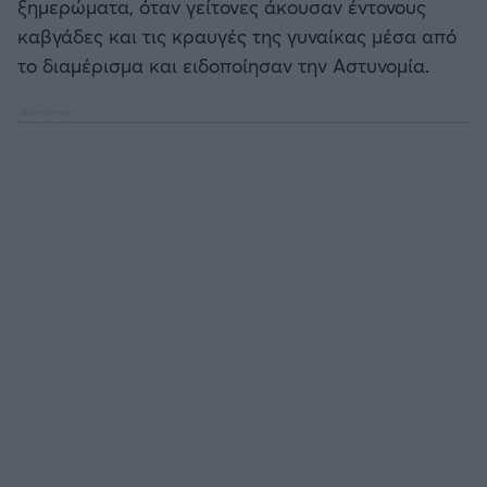
ξημερώματα, όταν γείτονες άκουσαν έντονους
καβγάδες και τις κραυγές της γυναίκας μέσα από
Άρσεναλ
το διαμέρισμα και ειδοποίησαν την Αστυνομία.
Γιουβέντους
Μίλαν
Ίντερ
Μπάγερν Μονάχου
Παρί Σεν Ζερμέν