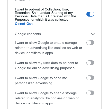
Τα δύο ανήλικα κορίτσια μεταφέρθηκαν για
προστατευτική φιλοξενία στην Παιδιατρική
I want to opt-out of Collection, Use,
Retention, Sale, and/or Sharing of my
Κλινική του Νοσοκομείου Καλαμάτας. Σύμφωνα με
Personal Data that Is Unrelated with the
Purposes for which it was collected.
το προβλεπόμενο πρωτόκολλο, υποβλήθηκαν και
Opted Out
σε ιατρικές εξετάσεις, ενώ οι αρμόδιες κοινωνικές
υπηρεσίες παρακολουθούν στενά την υπόθεση.
Google consents
I want to allow Google to enable storage
related to advertising like cookies on web or
device identifiers in apps.
I want to allow my user data to be sent to
Google for online advertising purposes.
I want to allow Google to send me
personalized advertising.
I want to allow Google to enable storage
related to analytics like cookies on web or
device identifiers in apps.