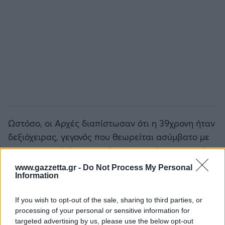
Ωστόσο, οι Αρχές διαπίστωσαν ότι η 39χρονη ήταν
δεξιόχειρας, γεγονός που θεωρείται ασύμβατο με
τον ισχυρισμό ότι κρατούσε το μαχαίρι πριν από
την επίθεση. Το συγκεκριμένο εύρημα ενίσχυσε
www.gazzetta.gr -
Do Not Process My Personal
Information
την πεποίθηση των ερευνητών ότι υπήρξε
προσπάθεια αλλοίωσης της εικόνας του
If you wish to opt-out of the sale, sharing to third parties, or
εγκλήματος.
processing of your personal or sensitive information for
targeted advertising by us, please use the below opt-out