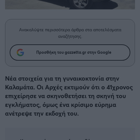
Η μητρότητα στον πάγκο
Δημήτρης Τσορμπατζόγλου
Συνεντεύξεις
Άρης
Μεγάλη μου Αγάπη
Μια Ιστορία από την Πόλη
Λεβαδειακός
Ανακαλύψτε περισσότερα άρθρα στα αποτελέσματα
αναζήτησης.
ΟΦΗ
Προσθήκη του gazzetta.gr στην Google
Βόλος
Ατρόμητος Αθηνών
Νέα στοιχεία για τη γυναικοκτονία στην
Καλαμάτα. Οι Αρχές εκτιμούν ότι ο 41χρονος
Κηφισιά
επιχείρησε να σκηνοθετήσει τη σκηνή του
εγκλήματος, όμως ένα κρίσιμο εύρημα
Αστέρας Τρίπολης
ανέτρεψε την εκδοχή του.
Παναιτωλικός