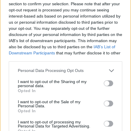
Παράλληλα, το υπνοδωμάτιο του ζευγαριού έφερε
section to confirm your selection. Please note that after your
εμφανή ίχνη έντονης πάλης, ενώ από το σπίτι
opt-out request is processed you may continue seeing
κατασχέθηκε και συσκευασία ηρεμιστικών χαπιών
interest-based ads based on personal information utilized by
us or personal information disclosed to third parties prior to
που εξετάζεται στο πλαίσιο της προανάκρισης.
your opt-out. You may separately opt-out of the further
disclosure of your personal information by third parties on the
IAB’s list of downstream participants. This information may
also be disclosed by us to third parties on the
IAB’s List of
Downstream Participants
that may further disclose it to other
third parties.
Please note that this website/app uses one or more Google
Personal Data Processing Opt Outs
services and may gather and store information including but
not limited to your visit or usage behaviour. You may click to
I want to opt-out of the Sharing of my
personal data.
grant or deny consent to Google and its third-party tags to
Opted In
use your data for below specified purposes in below Google
consent section.
I want to opt-out of the Sale of my
Personal Data.
Opted In
Τα παιδιά υπό προστασία
I want to opt-out of processing my
Personal Data for Targeted Advertising.
Opted In