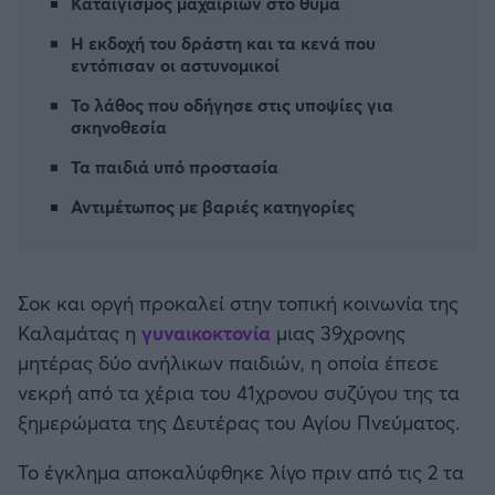
Καταιγισμός μαχαιριών στο θύμα
Καλαμάτα
Η εκδοχή του δράστη και τα κενά που
εντόπισαν οι αστυνομικοί
Ηρακλής
Το λάθος που οδήγησε στις υποψίες για
σκηνοθεσία
Μπαρτσελόνα
Τα παιδιά υπό προστασία
Ρεάλ Μαδρίτης
Αντιμέτωπος με βαριές κατηγορίες
Ατλέτικο Μαδρίτης
Σοκ και οργή προκαλεί στην τοπική κοινωνία της
Μάντσεστερ Γιουνάιτεντ
Καλαμάτας η
γυναικοκτονία
μιας 39χρονης
μητέρας δύο ανήλικων παιδιών, η οποία έπεσε
Μάντσεστερ Σίτι
νεκρή από τα χέρια του 41χρονου συζύγου της τα
ξημερώματα της Δευτέρας του Αγίου Πνεύματος.
Λίβερπουλ
Το έγκλημα αποκαλύφθηκε λίγο πριν από τις 2 τα
Τσέλσι