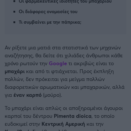
Οι φαρμακευτικές ιδιότητες του μπαχαριού
Καλαμάτα
Οι διάφορες ονομασίες του
Ηρακλής
Τι συμβαίνει με την πάπρικα;
Μπαρτσελόνα
Αν ρίξετε μια ματιά στα στατιστικά των μηχανών
Ρεάλ Μαδρίτης
αναζήτησης, θα δείτε ότι χιλιάδες άνθρωποι κάθε
χρόνο ρωτούν την
Google
τι ακριβώς είναι το
Ατλέτικο Μαδρίτης
μπαχάρι
και από τι φτιάχνεται. Προς έκπληξη
πολλών, δεν πρόκειται για μείγμα πολλών
Μάντσεστερ Γιουνάιτεντ
διαφορετικών αρωματικών και μπαχαρικών, αλλά
για
έναν καρπό
(μούρο).
Μάντσεστερ Σίτι
Το μπαχάρι είναι απλώς οι αποξηραμένοι άγουροι
Λίβερπουλ
καρποί του δέντρου
Pimenta dioica
, το οποίο
ευδοκιμεί στην
Κεντρική Αμερική
και την
Τσέλσι