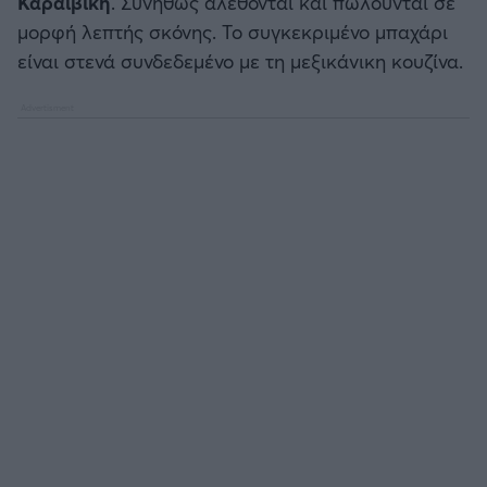
Καραϊβική
. Συνήθως αλέθονται και πωλούνται σε
μορφή λεπτής σκόνης. Το συγκεκριμένο μπαχάρι
Άρσεναλ
είναι στενά συνδεδεμένο με τη μεξικάνικη κουζίνα.
Γιουβέντους
Μίλαν
Ίντερ
Μπάγερν Μονάχου
Παρί Σεν Ζερμέν