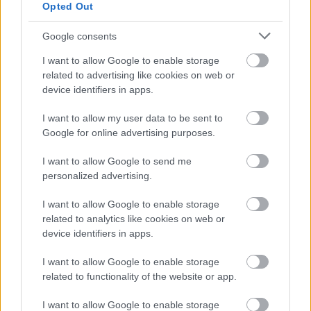
αποκαλύφθηκε ότι πολλοί χρήστες του διαδικτύου
Opted Out
δεν γνωρίζουν από τι φτιάχνεται η
πάπρικα
.
Google consents
Πράγματι, δεν υπάρχει κάποιος «θάμνος
πάπρικας» που είναι υπεύθυνος για τη γεύση της.
I want to allow Google to enable storage
related to advertising like cookies on web or
(σ.σ. φτιάχνεται από αποξηραμένες πιπεριές).
device identifiers in apps.
I want to allow my user data to be sent to
Google for online advertising purposes.
I want to allow Google to send me
personalized advertising.
I want to allow Google to enable storage
related to analytics like cookies on web or
device identifiers in apps.
I want to allow Google to enable storage
related to functionality of the website or app.
I want to allow Google to enable storage