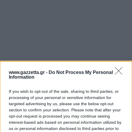
www.gazzetta.gr -
Do Not Process My Personal
Information
Οι διάφορες ονομασίες του
If you wish to opt-out of the sale, sharing to third parties, or
processing of your personal or sensitive information for
Το μπαχαρικό έχει μερικά διαφορετικά ονόματα,
targeted advertising by us, please use the below opt-out
section to confirm your selection. Please note that after your
όπως πιπέρι Τζαμάικας, πιπέρι μυρτιάς ή pimento
opt-out request is processed you may continue seeing
(που είναι η πορτογαλική λέξη για το πιπέρι). Στα
interest-based ads based on personal information utilized by
πολωνικά ονομάζεται ziele angielskie, που σημαίνει
us or personal information disclosed to third parties prior to