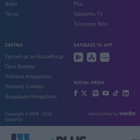
Βόλεϊ
Plus
Τέννις
Gazzetta TV
Τελευταία Νέα
ΣΧΕΤΙΚΑ
ΚΑΤΕΒΑΣΕ ΤΟ APP
Android
IOS
Huawei
Σχετικά με το Gazzetta.gr
Όροι Χρήσης
Πολιτική Απορρήτου
SOCIAL MEDIA
Πολιτική Cookies
Facebook
Twitter
Instagram
YouTube
TikTok
Lin
Διαχείριση Απορρήτου
Copyright © 2008 - 2026
Handcrafted by
FOLLOW US
Gazzetta