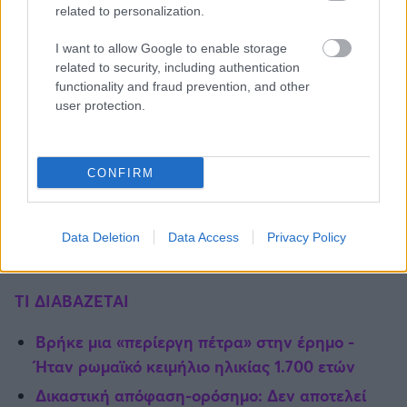
related to personalization.
I want to allow Google to enable storage
related to security, including authentication
functionality and fraud prevention, and other
user protection.
CONFIRM
Data Deletion
Data Access
Privacy Policy
TI ΔΙΑΒΑΖΕΤΑΙ
Βρήκε μια «περίεργη πέτρα» στην έρημο -
Ήταν ρωμαϊκό κειμήλιο ηλικίας 1.700 ετών
Δικαστική απόφαση-ορόσημο: Δεν αποτελεί