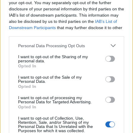
your opt-out. You may separately opt-out of the further
«αγγλικό μπαχαρικό», πιθανότατα λόγω των
disclosure of your personal information by third parties on the
δεσμών του με τη Βρετανική Αυτοκρατορία.
IAB’s list of downstream participants. This information may
also be disclosed by us to third parties on the
IAB’s List of
Η αγγλική λέξη «
allspice
» πιστεύεται ότι
Downstream Participants
that may further disclose it to other
δημιουργήθηκε από τους πρώτους Ευρωπαίους
third parties.
αποίκους που έφτασαν στην Αμερική, οι οποίοι
Please note that this website/app uses one or more Google
Personal Data Processing Opt Outs
λάτρεψαν το μπαχαρικό επειδή συνδύαζε τις
services and may gather and store information including but
not limited to your visit or usage behaviour. You may click to
I want to opt-out of the Sharing of my
γεύσεις της κανέλας, του μοσχοκάρυδου, του
personal data.
grant or deny consent to Google and its third-party tags to
γαρίφαλου και του μαύρου πιπεριού. Πρακτικά, αν
Opted In
use your data for below specified purposes in below Google
βρεθείτε ποτέ σε ανάγκη, ένας συνδυασμός αυτών
consent section.
I want to opt-out of the Sale of my
των τεσσάρων μπαχαρικών μπορεί να αποτελέσει
Personal Data.
Opted In
ένα καλό υποκατάστατο.
I want to opt-out of processing my
Personal Data for Targeted Advertising.
Τι συμβαίνει με την πάπρικα;
Opted In
Σε άλλες ειδήσεις της κατηγορίας «
πώς γίνεται να
I want to opt-out of Collection, Use,
Retention, Sale, and/or Sharing of my
μην το ήξεραν αυτό οι άνθρωποι;
», πρόσφατα
Personal Data that Is Unrelated with the
Purposes for which it was collected.