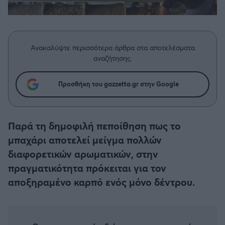
Η μητρότητα στον πάγκο
Δημήτρης Τσορμπατζόγλου
Συνεντεύξεις
Άρης
Μεγάλη μου Αγάπη
Μια Ιστορία από την Πόλη
Λεβαδειακός
Ανακαλύψτε περισσότερα άρθρα στα αποτελέσματα
αναζήτησης.
ΟΦΗ
Προσθήκη του gazzetta.gr στην Google
Βόλος
Ατρόμητος Αθηνών
Παρά τη δημοφιλή πεποίθηση πως το
μπαχάρι αποτελεί μείγμα πολλών
Κηφισιά
διαφορετικών αρωματικών, στην
πραγματικότητα πρόκειται για τον
Αστέρας Τρίπολης
αποξηραμένο καρπό ενός μόνο δέντρου.
Παναιτωλικός