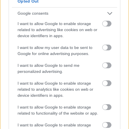
Opted Out
Για να επιτευχθεί αυτό, αναδιοργανώθηκε ο χρόνος
μέσω συγκεκριμένων στρατηγικών, όπως η
Google consents
συντόμευση των συναντήσεων και των
I want to allow Google to enable storage
διαλειμμάτων, καθώς και η κατάργηση περιττών
related to advertising like cookies on web or
διαδικασιών. Σημαντικό ρόλο σε αυτή την
device identifiers in apps.
αναδιάρθρωση έπαιξε η ψηφιοποίηση, με την
I want to allow my user data to be sent to
Ισλανδία να διαθέτει μία από τις ταχύτερες
Google for online advertising purposes.
συνδέσεις διαδικτύου παγκοσμίως.
I want to allow Google to send me
personalized advertising.
TI ΔΙΑΒΑΖΕΤΑΙ
I want to allow Google to enable storage
LIVE ο τελικός του Akyla για τη Eurovision
related to analytics like cookies on web or
2026
device identifiers in apps.
Εκτός ΣΥΡΙΖΑ ο Παύλος Πολάκης: Τον
I want to allow Google to enable storage
διέγραψε ο Σωκράτης Φάμελλος
related to functionality of the website or app.
Η Αυστραλία βάζει γιγαντιαία μπλοκ στον βυθό
I want to allow Google to enable storage
800 μέτρα από την ακτή: Θα παράγουν 30