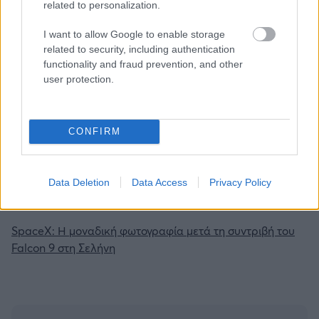
related to personalization.
εκατ. λίτρα νερού τη μέρα
I want to allow Google to enable storage
related to security, including authentication
functionality and fraud prevention, and other
ΔΙΑΒΑΣΕ ΑΚΟΜΗ:
user protection.
Ο Δούναβης «αποκάλυψε» αρχαία γέφυρα του Μεγάλου
Κωνσταντίνου: Εμφανίστηκαν τα θεμέλια μετά την πτώση
CONFIRM
της στάθμης του νερού
Συναγερμός στη Χώρα των Βάσκων: Έκλεισαν παραλίες
Data Deletion
Data Access
Privacy Policy
λόγω εισβολής πορτογαλικών καραβελών – Πάνω από
100 τσιμπήματα σε μία ημέρα
SpaceX: Η μοναδική φωτογραφία μετά τη συντριβή του
Falcon 9 στη Σελήνη