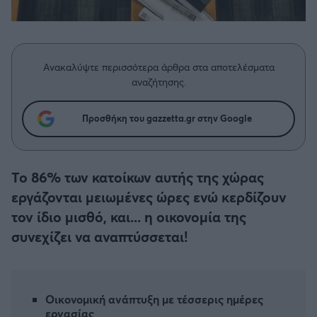
Η μητρότητα στον πάγκο
Δημήτρης Τσορμπατζόγλου
Συνεντεύξεις
Άρης
Μεγάλη μου Αγάπη
Μια Ιστορία από την Πόλη
Λεβαδειακός
Ανακαλύψτε περισσότερα άρθρα στα αποτελέσματα
αναζήτησης.
ΟΦΗ
Προσθήκη του gazzetta.gr στην Google
Βόλος
Ατρόμητος Αθηνών
Το 86% των κατοίκων αυτής της χώρας
εργάζονται μειωμένες ώρες ενώ κερδίζουν
Κηφισιά
τον ίδιο μισθό, και... η οικονομία της
συνεχίζει να αναπτύσσεται!
Αστέρας Τρίπολης
Παναιτωλικός
Οικονομική ανάπτυξη με τέσσερις ημέρες
εργασίας