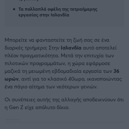
Καλαμάτα
Τα πολλαπλά οφέλη της τετραήμερης
εργασίας στην Ισλανδία
Ηρακλής
Μπαρτσελόνα
Μπορείτε να φανταστείτε τη ζωή σας σε ένα
διαρκές τριήμερο; Στην
Ισλανδία
αυτό αποτελεί
Ρεάλ Μαδρίτης
πλέον πραγματικότητα. Μετά την επιτυχία των
πιλοτικών προγραμμάτων, η χώρα εφάρμοσε
Ατλέτικο Μαδρίτης
μαζικά τη μειωμένη εβδομαδιαία εργασία των
36
ωρών
, αντί για το κλασικό 40ωρο, ικανοποιώντας
Μάντσεστερ Γιουνάιτεντ
ένα πάγιο αίτημα των νεότερων γενιών.
Μάντσεστερ Σίτι
Οι συνέπειες αυτής της αλλαγής αποδεικνύουν ότι
η Gen Z είχε απόλυτο δίκιο.
Λίβερπουλ
Τσέλσι