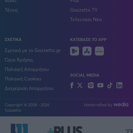
Βόλεϊ
Plus
Τέννις
Gazzetta TV
Τελευταία Νέα
ΣΧΕΤΙΚΑ
ΚΑΤΕΒΑΣΕ ΤΟ APP
Android
IOS
Huawei
Σχετικά με το Gazzetta.gr
Όροι Χρήσης
Πολιτική Απορρήτου
SOCIAL MEDIA
Πολιτική Cookies
Facebook
Twitter
Instagram
YouTube
TikTok
Lin
Διαχείριση Απορρήτου
Copyright © 2008 - 2026
Handcrafted by
FOLLOW US
Gazzetta