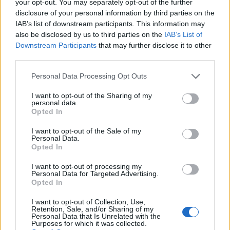
your opt-out. You may separately opt-out of the further
disclosure of your personal information by third parties on the
IAB’s list of downstream participants. This information may
also be disclosed by us to third parties on the
IAB’s List of
Downstream Participants
that may further disclose it to other
third parties.
Please note that this website/app uses one or more Google
Personal Data Processing Opt Outs
services and may gather and store information including but
not limited to your visit or usage behaviour. You may click to
I want to opt-out of the Sharing of my
personal data.
grant or deny consent to Google and its third-party tags to
Opted In
use your data for below specified purposes in below Google
consent section.
I want to opt-out of the Sale of my
Personal Data.
Opted In
I want to opt-out of processing my
Η επιτυχία του εγχειρήματος βασίστηκε στην
Personal Data for Targeted Advertising.
Opted In
εξάλειψη του «
παροντισμού
», δηλαδή της
πρακτικής του να βρίσκεται κανείς στο γραφείο
I want to opt-out of Collection, Use,
Retention, Sale, and/or Sharing of my
χωρίς να είναι πραγματικά
παραγωγικός
.
Personal Data that Is Unrelated with the
Purposes for which it was collected.