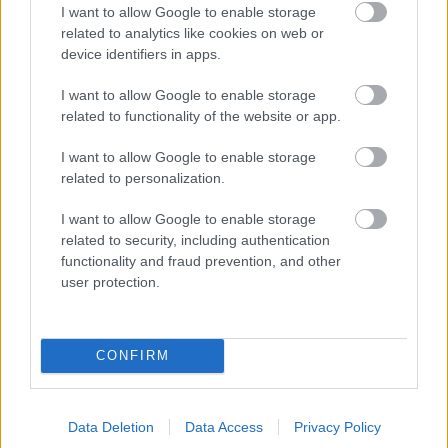
I want to allow Google to enable storage
related to analytics like cookies on web or
device identifiers in apps.
I want to allow Google to enable storage
related to functionality of the website or app.
I want to allow Google to enable storage
related to personalization.
«Ήμουν κι εγώ στα Κουφονήσια τις ημέρες που
I want to allow Google to enable storage
γέμισε η Ιταλίδα»: Η λεπτομέρεια που κανείς δεν
related to security, including authentication
ανέφερε
functionality and fraud prevention, and other
user protection.
15+1 θρυλικές μεταγραφές του ελληνικού
ποδοσφαίρου που δεν έγιναν ποτέ
CONFIRM
Ο πραγματικός λόγος της τουρκικής «απόβασης»
στο Αιγαίο: Γιατί προτιμούν τα ελληνικά νησιά
Data Deletion
Data Access
Privacy Policy