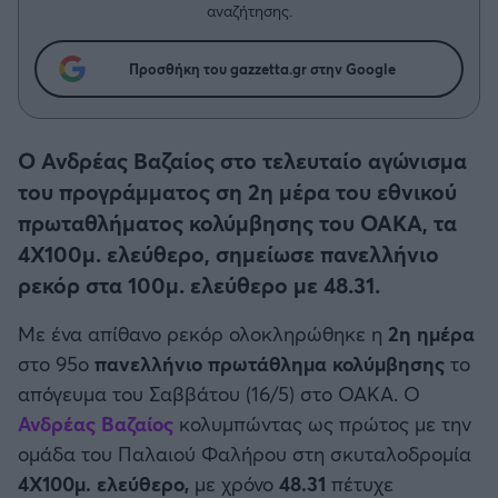
Η μητρότητα στον πάγκο
Δημήτρης Τσορμπατζόγλου
αναζήτησης.
Συνεντεύξεις
Άρης
Μεγάλη μου Αγάπη
Προσθήκη του gazzetta.gr στην Google
Μια Ιστορία από την Πόλη
Λεβαδειακός
ΟΦΗ
Ο Ανδρέας Βαζαίος στο τελευταίο αγώνισμα
του προγράμματος ση 2η μέρα του εθνικού
Βόλος
πρωταθλήματος κολύμβησης του ΟΑΚΑ, τα
4Χ100μ. ελεύθερο, σημείωσε πανελλήνιο
Ατρόμητος Αθηνών
ρεκόρ στα 100μ. ελεύθερο με 48.31.
Με ένα απίθανο ρεκόρ ολοκληρώθηκε η
2η ημέρα
Κηφισιά
στο 95ο
πανελλήνιο πρωτάθλημα κολύμβησης
το
απόγευμα του Σαββάτου (16/5) στο ΟΑΚΑ. Ο
Αστέρας Τρίπολης
Ανδρέας Βαζαίος
κολυμπώντας ως πρώτος με την
ομάδα του Παλαιού Φαλήρου στη σκυταλοδρομία
Παναιτωλικός
4Χ100μ. ελεύθερο,
με χρόνο
48.31
πέτυχε