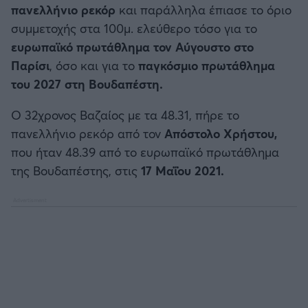
πανελλήνιο ρεκόρ
και παράλληλα έπιασε το όριο
Καλαμάτα
συμμετοχής στα 100μ. ελεύθερο τόσο για το
ευρωπαϊκό πρωτάθλημα τον Αύγουστο στο
Ηρακλής
Παρίσι
, όσο και για το
παγκόσμιο πρωτάθλημα
του 2027 στη Βουδαπέστη.
Μπαρτσελόνα
O 32χρονος Βαζαίος με τα 48.31, πήρε το
Ρεάλ Μαδρίτης
πανελλήνιο ρεκόρ από τον
Απόστολο Χρήστου,
που ήταν 48.39 από το ευρωπαϊκό πρωτάθλημα
Ατλέτικο Μαδρίτης
της Βουδαπέστης, στις
17 Μαΐου 2021.
Μάντσεστερ Γιουνάιτεντ
Μάντσεστερ Σίτι
Λίβερπουλ
Τσέλσι