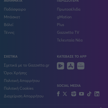
ΑΘΛΗΜΑΤΑ
ΠΕΡΙΣΣΟΤΕΡΑ
Ποδόσφαιρο
Πρωτοσέλιδα
Μπάσκετ
gMotion
Βόλεϊ
Plus
Τέννις
Gazzetta TV
Τελευταία Νέα
ΣΧΕΤΙΚΑ
ΚΑΤΕΒΑΣΕ ΤΟ APP
Android
IOS
Huawei
Σχετικά με το Gazzetta.gr
Όροι Χρήσης
Πολιτική Απορρήτου
SOCIAL MEDIA
Πολιτική Cookies
Facebook
Twitter
Instagram
YouTube
TikTok
Lin
Διαχείριση Απορρήτου