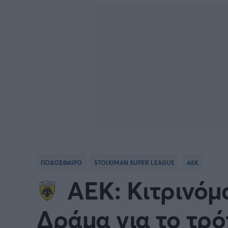
Γιώργος Τσακίρης
FA CUP
SERIE
Πυγμαχία
COPA DEL REY
BUND
PREMIER LEAGUE Ρωσίας
Κύπελ
EUROPA LEAGUE
UEFA
EURO
Γ' Εθν
ΠΟΔΟΣΦΑΙΡΟ
STOIXIMAN SUPER LEAGUE
ΑΕΚ
CONFERENCE LEAGUE
Διεθν
ΑΕΚ: Κιτρινόμ
COPA AFRICA
MLS
Δράμα για το τρό