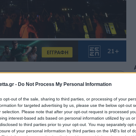
θρα στα αποτελέσματα αναζήτησης.
tta.gr -
Do Not Process My Personal Information
azzetta.gr στην Google
to opt-out of the sale, sharing to third parties, or processing of your per
formation for targeted advertising by us, please use the below opt-out s
r selection. Please note that after your opt-out request is processed y
eing interest-based ads based on personal information utilized by us or
 κιτρινόμαυρo «πάρτι» στην Δράμα
disclosed to third parties prior to your opt-out. You may separately opt-
losure of your personal information by third parties on the IAB’s list of
τροπαίου του πρωταθλήματος.