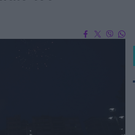
 PORTUGAL BETCLIC
Α' Εθνική Γυναικών