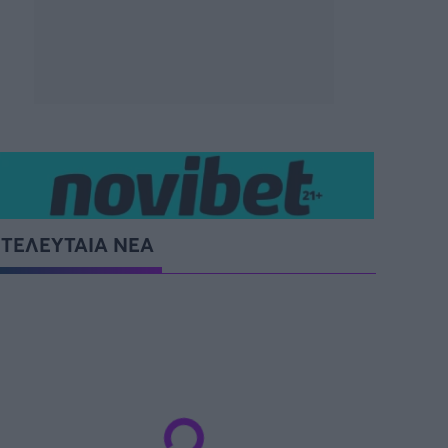
SUPER CUP Ελλάδας
ΤΕΛΕΥΤΑΙΑ ΝΕΑ