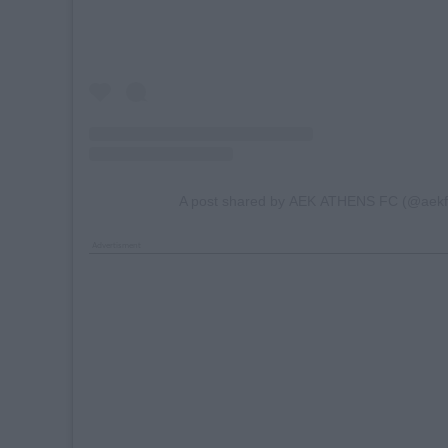
A post shared by ΑΕΚ ATHENS FC (@aekfc_