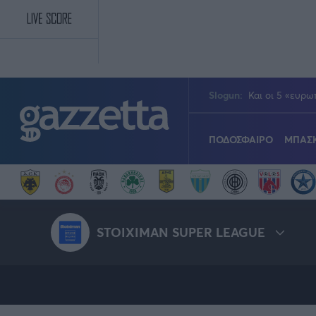
Παράκαμψη προς το κυρίως περιεχόμενο
Slogun:
Και οι 5 «ευρω
ΠΟΔΟΣΦΑΙΡΟ
ΜΠΑΣ
Πολιτική
Νίκος Αθανασίου
GMotion F1
GALACTICOS BY INTER
Stoiximan Super Le
Stoiximan GBL
Novibet Volley Lea
Τένις
PODCASTS
ΣΠΛΙΤ
STOIXIMAN SUPER LEAGUE
Τεχνολογία
Ανδρέας Δημάτος
ΜΕΤΑΒΙΒΑΣΗ BY NOVIB
Conference League
Εθνική Μπάσκετ
Κύπελλο Γυναικών
Γυμναστική
Transfer Stories
gMotion
Γιώργος Κούβαρης
Serie A
EuroCup
Κωπηλασία
Όλες οι διοργανώσεις
STOI
Γιώργος Σακελλαρίου
Μουντιάλ 2026
Τάε κβον ντο