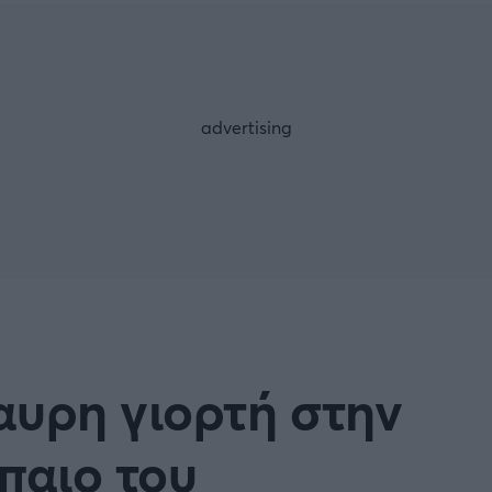
Μια Ιστο
Μιχάλης Τσαμπάς
Δημήτρης Τσ
 A
Κύπελλο Ιταλίας
Άρση Βαρών
ESLIGA
LIGUE 1
λο Γερμανίας
Κύπελλο Ελλάδος
FOLLOW US
 NATIONS LEAGUE
COPA AMERICA
ική
Προκριματικά MUNDIAL 2
ή Φιλικά
Ποδόσφαιρο Γυναικών
αυρη γιορτή στην
EREDIVISIE
παιο του