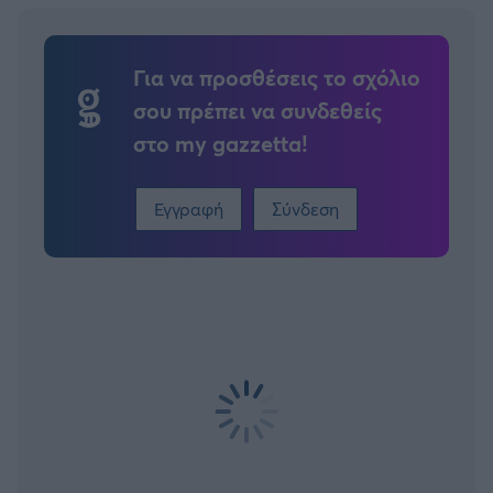
Για να προσθέσεις το σχόλιο
σου πρέπει να συνδεθείς
στο my gazzetta!
Εγγραφή
Σύνδεση