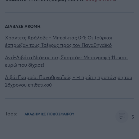
ΔΙΑΒΑΣΕ ΑΚΟΜΗ:
Χράντετς Κράλοβε - Μπεσίκτας 0-1: Οι Τούρκοι
έσπρωξαν τους Τσέχους προς τον Παναθηναϊκό
Αντί-Λιβάι ο Ντάκου στη Σπαρτάκ: Μεταγραφή 11 εκατ.
ευρώ που δίχασε!
Λιβάι Γκαρσία: Παναθηναϊκός - Η πρώτη προπόνηση του
28χρονου επιθετικού
Tags:
ΑΚΑΔΗΜΙΕΣ ΠΟΔΟΣΦΑΙΡΟΥ
5