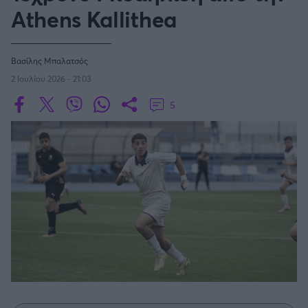
Οδηγός F1
CEV Cup
Τεχνολογία
Athens Kallithea
Παναγιώτης Δαλαταριώφ
Κολύμβηση
ΑΘΛΗΤΙΚΕΣ ΜΕΤΑΔΟΣΕΙΣ
Bundesliga
EuroCup
GMotion WRC
SERIE A
Υγεία
Challenge Cup
Ανδρέας Δημάτος
Μπιτς Βόλεϊ
Ligue 1
Mundobasket
GMotion MotoGP
LIVE SCORE
Showbiz
Αντώνης Καλκαβούρας
Κύπελλο Ιταλίας
Ιστιοπλοΐα
Basketaki
Βασίλης Μπαλατσός
Εθνική Ελλάδος
GWOMEN
Αντώνης Καρπετόπουλος
2 Ιουλίου 2026 - 21:03
Eurobasket
Κωπηλασία
Μουντιάλ 2026
Δημήτρης Κατσιώνης
LA LIGA
ΑΘΛΗΤΙΚΗ ΗΧΩ
5
Ξιφασκία
Wyscout Analysis
Γιώργος Κούβαρης
ΕΚΠΟΜΠΕΣ
Σκοποβολή
Ευρώπη
COPA DEL REY
Κώστας Νικολακόπουλος
GALACTICOS BY INTERWETTEN
Κόσμος
Πάλη
ΟΜΑΔΕΣ
Γιάννης Πάλλας
GAZZ FLOOR BY NOVIBET
BUNDESLIGA
Νίκος Παπαδογιάννης
Τάε κβον ντο
ΑΕΚ
PODCASTS
POLE POSITION BY ALLWYN
Γιώργος Σακελλαρίου
Τζούντο
ΣΠΛΙΤ
LIGUE 1
OLD SCHOOL
GAZZETTA ACTS
Γιάννης Σερέτης
Ολυμπιακός
Πινγκ - πονγκ
Transfer Stories
ΜΕΤΑΒΙΒΑΣΗ BY NOVIBET
Gazzetta For Her
Σταύρος Σουντουλίδης
GAZZETTA SPECIALS
gMotion
SüPER LIG
Μαχητικά Αθλήματα
Θέμα Ισότητας
Δημήτρης Τομαράς
ΠΑΟΚ
Unique
Πυγμαχία
Για τον Αλέξανδρο
Γιώργος Τσακίρης
Wyscout Analysis
PREMIER LEAGUE Ρωσίας
Άρση Βαρών
#GiatonAlki
Παναθηναϊκός
Μιχάλης Τσαμπάς
InStat Analysis