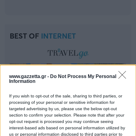
BEST OF
INTERNET
www.gazzetta.gr -
Do Not Process My Personal
Information
If you wish to opt-out of the sale, sharing to third parties, or
processing of your personal or sensitive information for
targeted advertising by us, please use the below opt-out
section to confirm your selection. Please note that after your
opt-out request is processed you may continue seeing
interest-based ads based on personal information utilized by
us or personal information disclosed to third parties prior to