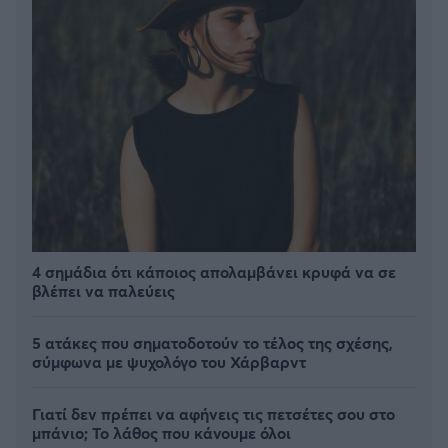
4 σημάδια ότι κάποιος απολαμβάνει κρυφά να σε
βλέπει να παλεύεις
5 ατάκες που σηματοδοτούν το τέλος της σχέσης,
σύμφωνα με ψυχολόγο του Χάρβαρντ
Γιατί δεν πρέπει να αφήνεις τις πετσέτες σου στο
μπάνιο; Το λάθος που κάνουμε όλοι