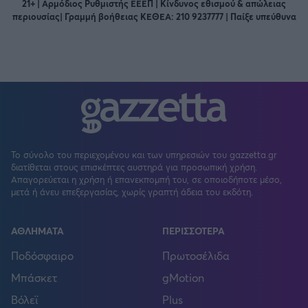
21+ | Αρμόδιος Ρυθμιστής ΕΕΕΠ | Κίνδυνος εθισμού & απώλειας
περιουσίας| Γραμμή βοήθειας ΚΕΘΕΑ: 210 9237777 | Παίξε υπεύθυνα
Το σύνολο του περιεχομένου και των υπηρεσιών του gazzetta.gr
διατίθεται στους επισκέπτες αυστηρά για προσωπική χρήση.
Απαγορεύεται η χρήση ή επανεκπομπή του, σε οποιοδήποτε μέσο,
μετά ή άνευ επεξεργασίας, χωρίς γραπτή άδεια του εκδότη.
ΑΘΛΗΜΑΤΑ
ΠΕΡΙΣΣΟΤΕΡΑ
Ποδόσφαιρο
Πρωτοσέλιδα
Μπάσκετ
gMotion
Βόλεϊ
Plus