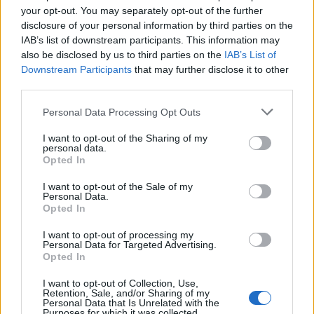
your opt-out. You may separately opt-out of the further
6 γραφικά χωριά των Κυκλάδων που αξίζει να
disclosure of your personal information by third parties on the
ανακαλύψετε
IAB’s list of downstream participants. This information may
also be disclosed by us to third parties on the
IAB’s List of
Downstream Participants
that may further disclose it to other
7 έξυπνα tips για να φτιάξετε γρήγορα τη βαλίτσα
third parties.
των διακοπών
Please note that this website/app uses one or more Google
Personal Data Processing Opt Outs
services and may gather and store information including but
Η εξωτική παραλία της Πάργας που θα λατρέψετε
not limited to your visit or usage behaviour. You may click to
I want to opt-out of the Sharing of my
personal data.
grant or deny consent to Google and its third-party tags to
Opted In
use your data for below specified purposes in below Google
consent section.
I want to opt-out of the Sale of my
Personal Data.
Opted In
I want to opt-out of processing my
Personal Data for Targeted Advertising.
Opted In
I want to opt-out of Collection, Use,
Retention, Sale, and/or Sharing of my
Personal Data that Is Unrelated with the
Purposes for which it was collected.