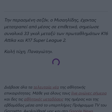
Την περασμένη σεζόν, ο Μισαηλίδης, έχοντας
μετατραπεί από μέσος σε επιθετικό, σημείωσε
συνολικά 33 γκολ μεταξύ των πρωταθλημάτων K16
Attika και Κ17 Super League 2.
Καλή τύχη, Παναγιώτη».
Διάβασε όλα τα
τελευταία νέα
της αθλητικής
επικαιρότητας. Μάθε για όλους τους
live αγώνες σήμερα
και δες τις
αθλητικές μεταδόσεις
της ημέρας και της
εβδομάδας μέσα από το υπερπλήρες Πρόγραμμα TV του
Gazzetta. Ακολούθησέ μας και στο
Google News
.