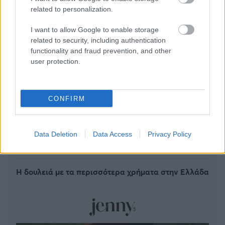
related to personalization.
I want to allow Google to enable storage
related to security, including authentication
functionality and fraud prevention, and other
user protection.
CONFIRM
Το παράπονο της Μαρίας Καρυστιανού από τα ΜΜΕ
Data Deletion
Data Access
Privacy Policy
Πυρόπληκτοι: Τι σημαίνουν τα «πράσινα», «κίτρινα»
και «κόκκινα» σπίτια
Η δουλειά με τα περισσότερα χρήματα στην Ελλάδα