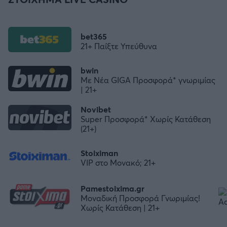
bet365
21+ Παίξτε Υπεύθυνα
bwin
Με Νέα GIGA Προσφορά* γνωριμίας
| 21+
Novibet
Super Προσφορά* Χωρίς Κατάθεση
(21+)
Stoiximan
VIP στο Μονακό; 21+
Pamestoixima.gr
Μοναδική Προσφορά Γνωριμίας!
Χωρίς Κατάθεση | 21+