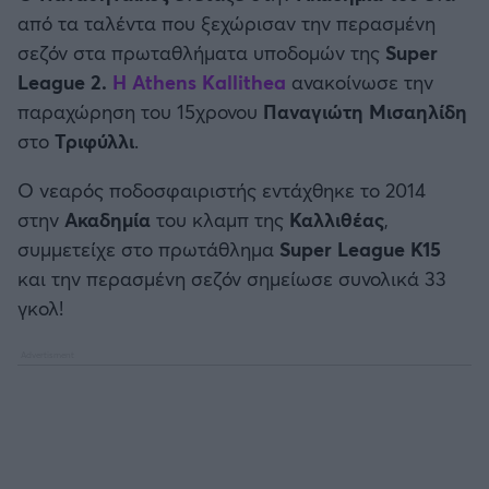
Καλαμάτα
από τα ταλέντα που ξεχώρισαν την περασμένη
Προκριματικά MUNDIAL 2026
σεζόν στα πρωταθλήματα υποδομών της
Super
Ηρακλής
League 2.
H Athens Kallithea
ανακοίνωσε την
Προκριματικά EURO
παραχώρηση του 15χρονου
Παναγιώτη Μισαηλίδη
Μπαρτσελόνα
στο
Τριφύλλι
.
CONFERENCE LEAGUE
Ο νεαρός ποδοσφαιριστής εντάχθηκε το 2014
Ρεάλ Μαδρίτης
Διεθνή Φιλικά
στην
Ακαδημία
του κλαμπ της
Καλλιθέας
,
συμμετείχε στο πρωτάθλημα
Super League Κ15
Ατλέτικο Μαδρίτης
Ποδόσφαιρο Γυναικών
και την περασμένη σεζόν σημείωσε συνολικά 33
γκολ!
Μάντσεστερ Γιουνάιτεντ
EFL CUP
Μάντσεστερ Σίτι
COPA AFRICA
Λίβερπουλ
MLS
Τσέλσι