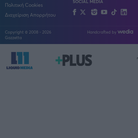
SOCIAL MEDIA
Πολιτική Cookies
Facebook
Twitter
Instagram
YouTube
TikTok
Lin
Διαχείριση Απορρήτου
Copyright © 2008 - 2026
Handcrafted by
FOLLOW US
Gazzetta