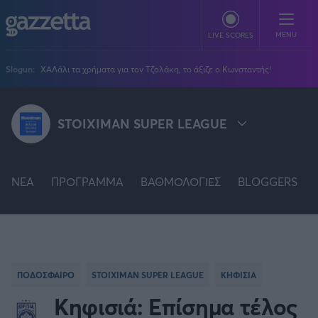
Παράκαμψη προς το κυρίως περιεχόμενο
MENU
LIVE SCORES
Slogun:
ΧΑΛάλι τα χρήματα για τον Τζολάκη, το άξιζε ο Κωνσταντής!
ΠΟΔΟΣΦΑΙΡΟ
STOIXIMAN SUPER LEAGUE
Stoiximan Super League
ΜΠΑΣΚΕΤ
Super League 2
Stoiximan GBL
Όλες οι διοργανώσεις
ΒΟΛΕΪ
Champions League
NEA
EuroLeague
ΠΡΟΓΡΑΜΜΑ
ΒΑΘΜΟΛΟΓΙΕΣ
BLOGGERS
Novibet Volley League
ΑΛΛΑ ΣΠΟΡ
STOIXIMAN SUPER LEAGUE
Europa League
Champions League
Volley League Γυναικών
Τένις
PLUS
Conference League
NBA
SUPER LEAGUE 2
Pre League
Χάντμπολ
Πολιτική
Κύπελλο Ελλάδας
Εθνική Μπάσκετ
BLOGGERS
Κύπελλο Ανδρών
Πόλο
Κοινωνία
Premier League
PREMIER LEAGUE
Elite League
Νίκος Αθανασίου
ΠΟΔΟΣΦΑΙΡΟ
STOIXIMAN SUPER LEAGUE
ΚΗΦΙΣΙΑ
GMOTION
Κύπελλο Γυναικών
Διεθνή
Στίβος
La Liga
Δημήτρης Βέργος
Α1 Γυναικών
Κηφισιά: Επίσημα τέλος
GMotion F1
Champions League
Viral
FA CUP
ΠΡΩΤΟΣΕΛΙΔΑ
Γυμναστική
Serie A
Βασίλης Βλαχόπουλος
Κύπελλο Ελλάδος