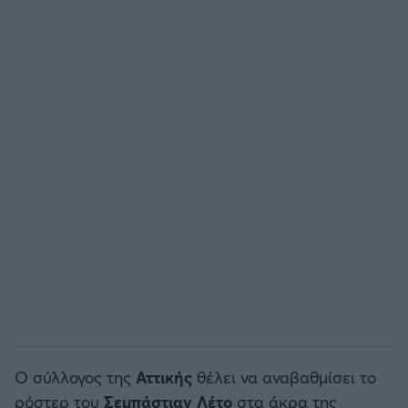
EREDIVISIE
Άρσεναλ
CYPRUS LEAGUE BY STOIXIMAN
Γιουβέντους
Παγκόσμιο Κύπελλο Συλλόγων 2025
Μίλαν
LIGA PORTUGAL BETCLIC
Ίντερ
Α' Εθνική Γυναικών
Μπάγερν Μονάχου
SUPER CUP Ελλάδας
Παρί Σεν Ζερμέν
Ο σύλλογος της
Αττικής
θέλει να αναβαθμίσει το
ρόστερ του
Σεμπάστιαν Λέτο
στα άκρα της