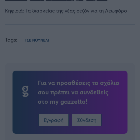
Κηφισιά: Τα διαρκείας της νέας σεζόν για τη Λεωφόρο
Tags:
ΤΣΕ ΝΟΥΝΕΛΙ
Για να προσθέσεις το σχόλιο
σου πρέπει να συνδεθείς
στο my gazzetta!
Εγγραφή
Σύνδεση