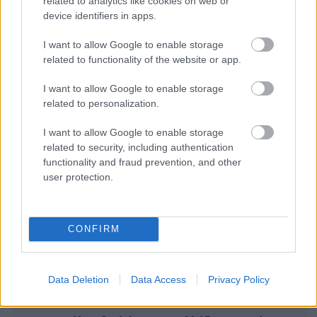
related to analytics like cookies on web or
Αποστολία Ζώη: Ποζάρει στην παραλία και
device identifiers in apps.
εντυπωσιάζει με το καλλίγραμμο σώμα της
I want to allow Google to enable storage
related to functionality of the website or app.
I want to allow Google to enable storage
related to personalization.
I want to allow Google to enable storage
related to security, including authentication
functionality and fraud prevention, and other
user protection.
CONFIRM
Data Deletion
Data Access
Privacy Policy
Πόσο δίνουν οι στοιχηματικές στον Μητσοτάκη