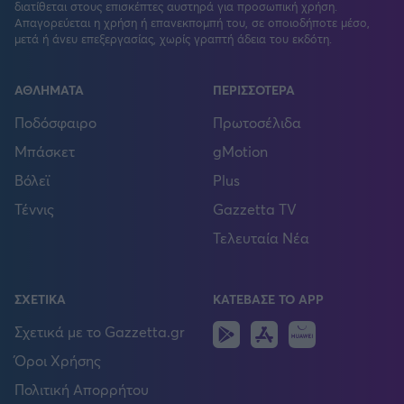
διατίθεται στους επισκέπτες αυστηρά για προσωπική χρήση.
Απαγορεύεται η χρήση ή επανεκπομπή του, σε οποιοδήποτε μέσο,
μετά ή άνευ επεξεργασίας, χωρίς γραπτή άδεια του εκδότη.
ΑΘΛΗΜΑΤΑ
ΠΕΡΙΣΣΟΤΕΡΑ
Ποδόσφαιρο
Πρωτοσέλιδα
Μπάσκετ
gMotion
Βόλεϊ
Plus
Τέννις
Gazzetta TV
Τελευταία Νέα
ΣΧΕΤΙΚΑ
ΚΑΤΕΒΑΣΕ ΤΟ APP
Android
IOS
Huawei
Σχετικά με το Gazzetta.gr
Όροι Χρήσης
Πολιτική Απορρήτου