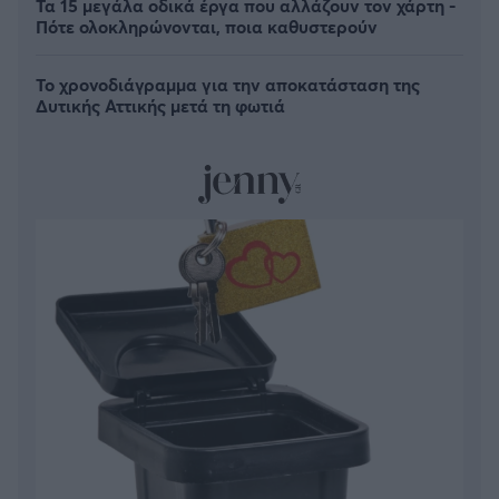
Τα 15 μεγάλα οδικά έργα που αλλάζουν τον χάρτη -
Πότε ολοκληρώνονται, ποια καθυστερούν
Το χρονοδιάγραμμα για την αποκατάσταση της
Δυτικής Αττικής μετά τη φωτιά