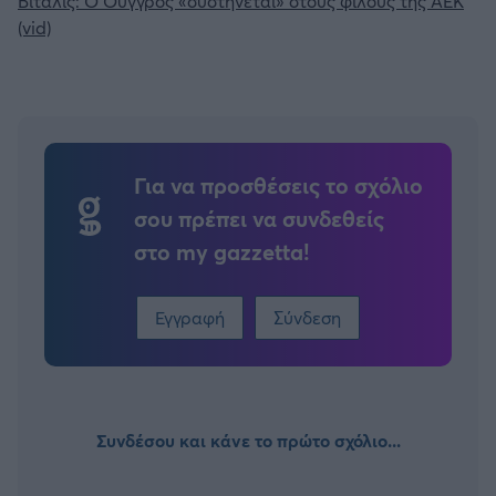
Βιτάλις: Ο Ούγγρος «συστήνεται» στους φίλους της ΑΕΚ
(vid)
Για να προσθέσεις το σχόλιο
σου πρέπει να συνδεθείς
στο my gazzetta!
Εγγραφή
Σύνδεση
Συνδέσου και κάνε το πρώτο σχόλιο...