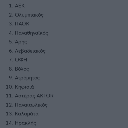
EREDIVISIE
ΑΕΚ
Ολυμπιακός
Άρσεναλ
CYPRUS LEAGUE BY STOIXIMAN
ΠΑΟΚ
Γιουβέντους
Παναθηναϊκός
Παγκόσμιο Κύπελλο Συλλόγων 2025
Άρης
Μίλαν
LIGA PORTUGAL BETCLIC
Λεβαδειακός
ΟΦΗ
Ίντερ
Α' Εθνική Γυναικών
Βόλος
Μπάγερν Μονάχου
Ατρόμητος
SUPER CUP Ελλάδας
Κηφισιά
Παρί Σεν Ζερμέν
Αστέρας AKTOR
Παναιτωλικός
Καλαμάτα
Ηρακλής