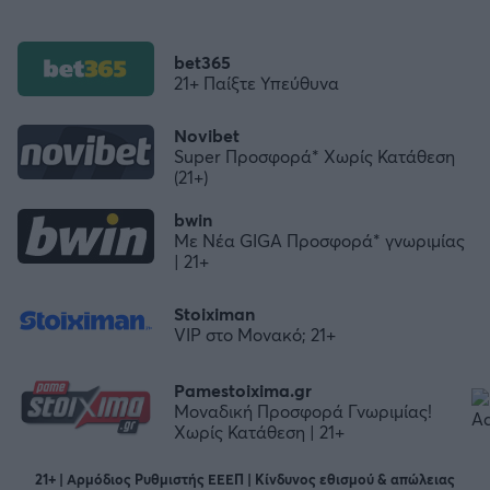
bet365
21+ Παίξτε Υπεύθυνα
Novibet
Super Προσφορά* Χωρίς Κατάθεση
(21+)
bwin
Με Νέα GIGA Προσφορά* γνωριμίας
| 21+
Stoiximan
VIP στο Μονακό; 21+
Pamestoixima.gr
Μοναδική Προσφορά Γνωριμίας!
Χωρίς Κατάθεση | 21+
21+ | Αρμόδιος Ρυθμιστής ΕΕΕΠ | Κίνδυνος εθισμού & απώλειας