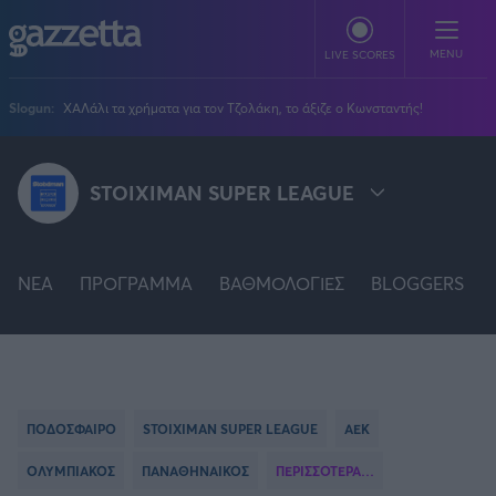
Παράκαμψη προς το κυρίως περιεχόμενο
MENU
LIVE SCORES
Slogun:
ΧΑΛάλι τα χρήματα για τον Τζολάκη, το άξιζε ο Κωνσταντής!
ΠΟΔΟΣΦΑΙΡΟ
STOIXIMAN SUPER LEAGUE
Stoiximan Super League
ΜΠΑΣΚΕΤ
Super League 2
Stoiximan GBL
Όλες οι διοργανώσεις
ΒΟΛΕΪ
Champions League
NEA
EuroLeague
ΠΡΟΓΡΑΜΜΑ
ΒΑΘΜΟΛΟΓΙΕΣ
BLOGGERS
Novibet Volley League
ΑΛΛΑ ΣΠΟΡ
STOIXIMAN SUPER LEAGUE
Europa League
Champions League
Volley League Γυναικών
Τένις
PLUS
Conference League
NBA
SUPER LEAGUE 2
Pre League
Χάντμπολ
Πολιτική
Κύπελλο Ελλάδας
Εθνική Μπάσκετ
BLOGGERS
Κύπελλο Ανδρών
Πόλο
Κοινωνία
Premier League
PREMIER LEAGUE
Elite League
Νίκος Αθανασίου
ΠΟΔΟΣΦΑΙΡΟ
STOIXIMAN SUPER LEAGUE
ΑΕΚ
GMOTION
Κύπελλο Γυναικών
Διεθνή
Στίβος
La Liga
Δημήτρης Βέργος
Α1 Γυναικών
GMotion F1
Champions League
ΟΛΥΜΠΙΑΚΟΣ
ΠΑΝΑΘΗΝΑΙΚΟΣ
ΠΕΡΙΣΣΟΤΕΡΑ…
Viral
FA CUP
ΠΡΩΤΟΣΕΛΙΔΑ
Γυμναστική
Serie A
Βασίλης Βλαχόπουλος
Κύπελλο Ελλάδος