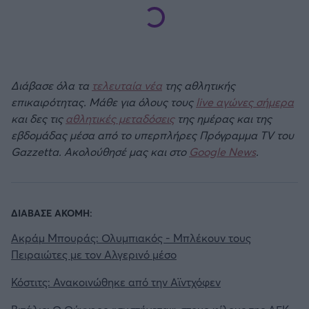
Διάβασε όλα τα
τελευταία νέα
της αθλητικής
επικαιρότητας. Μάθε για όλους τους
live αγώνες σήμερα
και δες τις
αθλητικές μεταδόσεις
της ημέρας και της
εβδομάδας μέσα από το υπερπλήρες Πρόγραμμα TV του
Gazzetta. Ακολούθησέ μας και στο
Google News
.
ΔΙΑΒΑΣΕ ΑΚΟΜΗ:
Ακράμ Μπουράς: Ολυμπιακός - Μπλέκουν τους
Πειραιώτες με τον Αλγερινό μέσο
Κόστιτς: Ανακοινώθηκε από την Αϊντχόφεν