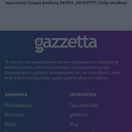
περιουσίας| Γραμμή βοήθειας ΚΕΘΕΑ: 210 9237777 | Παίξε υπεύθυνα
Το σύνολο του περιεχομένου και των υπηρεσιών του gazzetta.gr
διατίθεται στους επισκέπτες αυστηρά για προσωπική χρήση.
Απαγορεύεται η χρήση ή επανεκπομπή του, σε οποιοδήποτε μέσο,
μετά ή άνευ επεξεργασίας, χωρίς γραπτή άδεια του εκδότη.
ΑΘΛΗΜΑΤΑ
ΠΕΡΙΣΣΟΤΕΡΑ
Ποδόσφαιρο
Πρωτοσέλιδα
Μπάσκετ
gMotion
Βόλεϊ
Plus