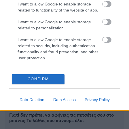
I want to allow Google to enable storage
related to functionality of the website or app.
I want to allow Google to enable storage
related to personalization.
I want to allow Google to enable storage
related to security, including authentication
functionality and fraud prevention, and other
user protection.
4 σημάδια ότι κάποιος απολαμβάνει κρυφά να σε
βλέπει να παλεύεις
CONFIRM
5 ατάκες που σηματοδοτούν το τέλος της σχέσης,
σύμφωνα με ψυχολόγο του Χάρβαρντ
Data Deletion
Data Access
Privacy Policy
Γιατί δεν πρέπει να αφήνεις τις πετσέτες σου στο
μπάνιο; Το λάθος που κάνουμε όλοι