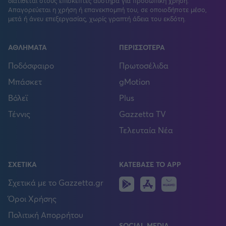
διατίθεται στους επισκέπτες αυστηρά για προσωπική χρήση.
Απαγορεύεται η χρήση ή επανεκπομπή του, σε οποιοδήποτε μέσο,
μετά ή άνευ επεξεργασίας, χωρίς γραπτή άδεια του εκδότη.
ΑΘΛΗΜΑΤΑ
ΠΕΡΙΣΣΟΤΕΡΑ
Ποδόσφαιρο
Πρωτοσέλιδα
Μπάσκετ
gMotion
Βόλεϊ
Plus
Τέννις
Gazzetta TV
Τελευταία Νέα
ΣΧΕΤΙΚΑ
ΚΑΤΕΒΑΣΕ ΤΟ APP
Android
IOS
Huawei
Σχετικά με το Gazzetta.gr
Όροι Χρήσης
Πολιτική Απορρήτου
SOCIAL MEDIA