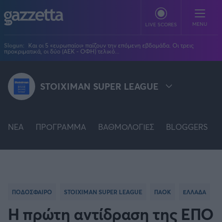
Παράκαμψη προς το κυρίως περιεχόμενο
MENU
LIVE SCORES
Slogun:
Και οι 5 «ευρωπαίοι» παίζουν την επόμενη εβδομάδα. Οι τρεις
προκριματικά, οι δύο (ΑΕΚ - ΟΦΗ) τελικό...
ΠΟΔΟΣΦΑΙΡΟ
STOIXIMAN SUPER LEAGUE
Stoiximan Super League
ΜΠΑΣΚΕΤ
Super League 2
Stoiximan GBL
Όλες οι διοργανώσεις
ΒΟΛΕΪ
Champions League
NEA
EuroLeague
ΠΡΟΓΡΑΜΜΑ
ΒΑΘΜΟΛΟΓΙΕΣ
BLOGGERS
Novibet Volley League
ΑΛΛΑ ΣΠΟΡ
STOIXIMAN SUPER LEAGUE
Europa League
Champions League
Volley League Γυναικών
Τένις
PLUS
Conference League
NBA
SUPER LEAGUE 2
Pre League
Χάντμπολ
Πολιτική
Κύπελλο Ελλάδας
Εθνική Μπάσκετ
BLOGGERS
Κύπελλο Ανδρών
Πόλο
Κοινωνία
Premier League
PREMIER LEAGUE
Elite League
Νίκος Αθανασίου
ΠΟΔΟΣΦΑΙΡΟ
STOIXIMAN SUPER LEAGUE
ΠΑΟΚ
ΕΛΛΑΔΑ
GMOTION
Κύπελλο Γυναικών
Διεθνή
Στίβος
La Liga
Δημήτρης Βέργος
Α1 Γυναικών
Η πρώτη αντίδραση της ΕΠΟ
GMotion F1
Champions League
Viral
FA CUP
ΠΡΩΤΟΣΕΛΙΔΑ
Γυμναστική
Serie A
Βασίλης Βλαχόπουλος
Κύπελλο Ελλάδος