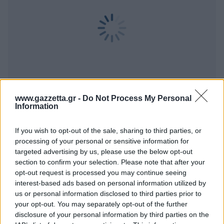
www.gazzetta.gr -
Do Not Process My Personal
Information
BEST OF
INTERNET
If you wish to opt-out of the sale, sharing to third parties, or
processing of your personal or sensitive information for
targeted advertising by us, please use the below opt-out
section to confirm your selection. Please note that after your
opt-out request is processed you may continue seeing
interest-based ads based on personal information utilized by
us or personal information disclosed to third parties prior to
your opt-out. You may separately opt-out of the further
disclosure of your personal information by third parties on the