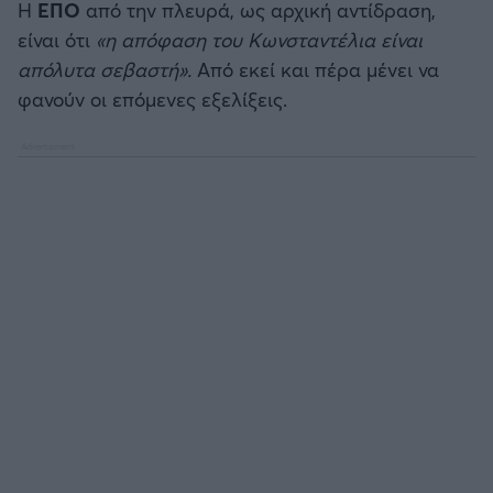
Η
ΕΠΟ
από την πλευρά, ως αρχική αντίδραση,
Καλαμάτα
είναι ότι
«η απόφαση του Κωνσταντέλια είναι
Προκριματικά MUNDIAL 2026
απόλυτα σεβαστή».
Από εκεί και πέρα μένει να
Ηρακλής
φανούν οι επόμενες εξελίξεις.
Προκριματικά EURO
Μπαρτσελόνα
CONFERENCE LEAGUE
Ρεάλ Μαδρίτης
Διεθνή Φιλικά
Ατλέτικο Μαδρίτης
Ποδόσφαιρο Γυναικών
Μάντσεστερ Γιουνάιτεντ
EFL CUP
Μάντσεστερ Σίτι
COPA AFRICA
Λίβερπουλ
MLS
Τσέλσι