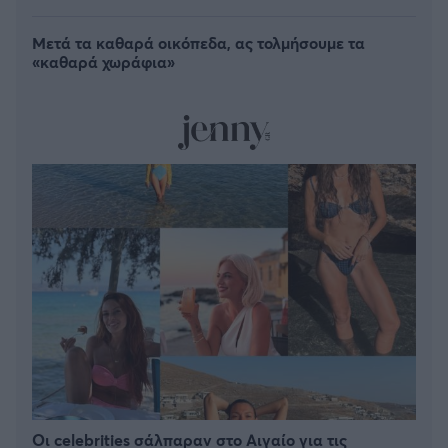
Μετά τα καθαρά οικόπεδα, ας τολμήσουμε τα
«καθαρά χωράφια»
Οι celebrities σάλπαραν στο Αιγαίο για τις