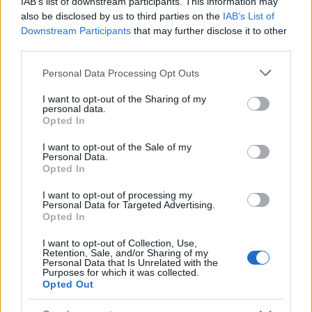
IAB’s list of downstream participants. This information may
also be disclosed by us to third parties on the
IAB’s List of
Downstream Participants
that may further disclose it to other
third parties.
Please note that this website/app uses one or more Google
Personal Data Processing Opt Outs
services and may gather and store information including but
not limited to your visit or usage behaviour. You may click to
I want to opt-out of the Sharing of my
personal data.
grant or deny consent to Google and its third-party tags to
5 γραφικά ψαροχώρια της Ελλάδας που δεν έχετε
Opted In
ανακαλύψει ακόμα
use your data for below specified purposes in below Google
consent section.
I want to opt-out of the Sale of my
Personal Data.
Πέρα από τη Λισαβόνα: 10 μαγευτικοί προορισμοί
Opted In
της Πορτογαλίας
I want to opt-out of processing my
Personal Data for Targeted Advertising.
Το καλά κρυμμένο μυστικό της Κρήτης: Το φαράγγι
Opted In
των Αγίων και η μαγευτική παραλία στο Λιβυκό
I want to opt-out of Collection, Use,
Retention, Sale, and/or Sharing of my
Personal Data that Is Unrelated with the
Purposes for which it was collected.
Opted Out