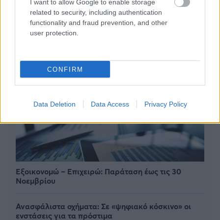
I want to allow Google to enable storage
related to security, including authentication
functionality and fraud prevention, and other
user protection.
CONFIRM
Data Deletion
Data Access
Privacy Policy
Εξοικονομώ – Επιχειρώ: Παράταση έως τις 30
Νοεμβρίου
Ανασφάλιστα οχήματα: Σε «ψηφιακό κόσκινο» οι
ενστάσεις για τα πρόστιμα