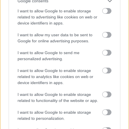
Google consents
I want to allow Google to enable storage
related to advertising like cookies on web or
device identifiers in apps.
I want to allow my user data to be sent to
Google for online advertising purposes.
I want to allow Google to send me
personalized advertising.
I want to allow Google to enable storage
Πήγε να γλιτώσει το ταξί και την «έφαγαν» κοριοί
related to analytics like cookies on web or
σε ξενοδοχείο: H εκδίκηση μέσω TikTok
device identifiers in apps.
Ηθοποιός του Harry Potter άνοιξε OnlyFans: «Τα
I want to allow Google to enable storage
έσοδα έσωσαν πραγματικά τη ζωή μας»
related to functionality of the website or app.
I want to allow Google to enable storage
Η «ελληνική» όπερα του Σίδνεϋ βρίσκεται σ' ένα
related to personalization.
χωριό έξω από την Κοζάνη