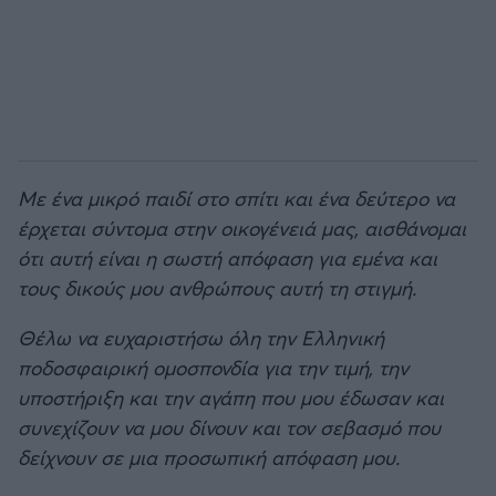
Με ένα μικρό παιδί στο σπίτι και ένα δεύτερο να
έρχεται σύντομα στην οικογένειά μας, αισθάνομαι
ότι αυτή είναι η σωστή απόφαση για εμένα και
τους δικούς μου ανθρώπους αυτή τη στιγμή.
Θέλω να ευχαριστήσω όλη την Ελληνική
ποδοσφαιρική ομοσπονδία για την τιμή, την
υποστήριξη και την αγάπη που μου έδωσαν και
συνεχίζουν να μου δίνουν και τον σεβασμό που
δείχνουν σε μια προσωπική απόφαση μου.