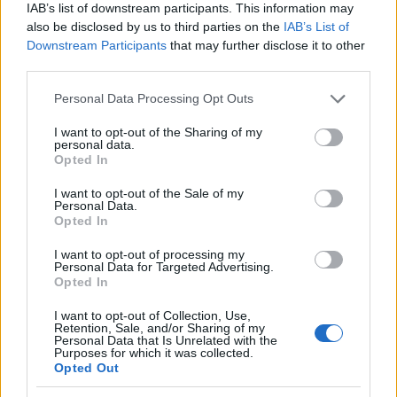
ΧΡΗΣΤΟΣ ΚΟΝΤΗΣ
ΚΩΣΤΑΣ ΜΠΡΑΤΣΟΣ
ΝΤΟΥΣΑΝ ΚΕΡΚΕΖ
IAB’s list of downstream participants. This information may
also be disclosed by us to third parties on the
IAB’s List of
ΣΕΜΠΑΣΤΙΑΝ ΛΕΤΟ
ΓΙΑΝΝΗΣ ΑΝΑΣΤΑΣΙΟΥ
Downstream Participants
that may further disclose it to other
ΠΑΝΑΓΙΩΤΗΣ ΧΡΙΣΤΟΦΙΛΕΑΣ
ΒΑΛΤΕΡ ΜΑΤΣΑΡΙ
third parties.
Please note that this website/app uses one or more Google
Personal Data Processing Opt Outs
services and may gather and store information including but
not limited to your visit or usage behaviour. You may click to
I want to opt-out of the Sharing of my
personal data.
grant or deny consent to Google and its third-party tags to
Opted In
use your data for below specified purposes in below Google
Για να προσθέσεις το σχόλιο
consent section.
I want to opt-out of the Sale of my
σου πρέπει να συνδεθείς
Personal Data.
Opted In
στο my gazzetta!
I want to opt-out of processing my
Personal Data for Targeted Advertising.
Opted In
Εγγραφή
Σύνδεση
I want to opt-out of Collection, Use,
Retention, Sale, and/or Sharing of my
Personal Data that Is Unrelated with the
Purposes for which it was collected.
Opted Out