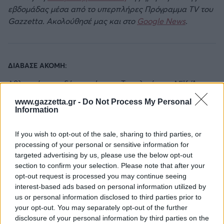
εβδομάδας μέσα από το υπερπλήρες Πρόγραμμα TV του
Gazzetta. Ακολούθησέ μας και στο
Google News
.
ΔΙΑΒΑΣΕ ΑΚΟΜΗ:
Αθλητικές μεταδόσεις σήμερα: Τα φιλικά των ΑΕΚ, Άρη,
Κηφισιάς και το Γιουβέντους - Ίντερ
www.gazzetta.gr -
Do Not Process My Personal
Information
ΑΕΚ: «Μιχάλη δεν έφυγες ποτέ, δεν θα φύγεις ποτέ!»
If you wish to opt-out of the sale, sharing to third parties, or
Τελικός Super Cup 2026: Κοινή συνέντευξη Τύπου ΑΕΚ
processing of your personal or sensitive information for
και ΟΦΗ την παραμονή του αγώνα
targeted advertising by us, please use the below opt-out
section to confirm your selection. Please note that after your
opt-out request is processed you may continue seeing
interest-based ads based on personal information utilized by
Tags:
ΜΑΡΚΟ ΝΙΚΟΛΙΤΣ
ΧΟΣΕ ΛΟΥΙΣ ΜΕΝΤΙΛΙΜΠΑΡ
us or personal information disclosed to third parties prior to
your opt-out. You may separately opt-out of the further
ΑΛΕΣΙΟ ΛΙΣΙ
ΤΖΕΙΚΟΜΠ ΝΙΣΤΡΟΥΠ
ΜΙΧΑΛΗΣ ΓΡΗΓΟΡΙΟΥ
disclosure of your personal information by third parties on the