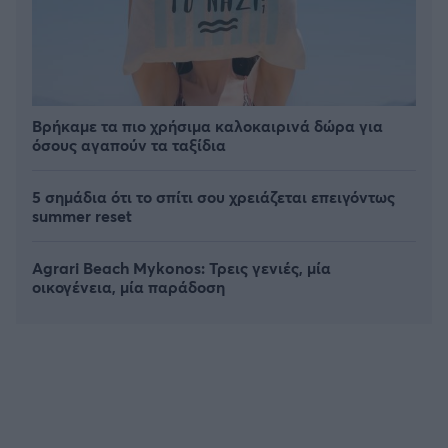
Βρήκαμε τα πιο χρήσιμα καλοκαιρινά δώρα για
όσους αγαπούν τα ταξίδια
5 σημάδια ότι το σπίτι σου χρειάζεται επειγόντως
summer reset
Agrari Beach Mykonos: Τρεις γενιές, μία
οικογένεια, μία παράδοση