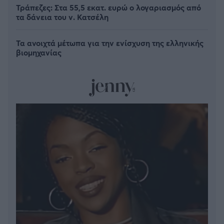
Τράπεζες: Στα 55,5 εκατ. ευρώ ο λογαριασμός από
τα δάνεια του ν. Κατσέλη
Τα ανοιχτά μέτωπα για την ενίσχυση της ελληνικής
βιομηχανίας