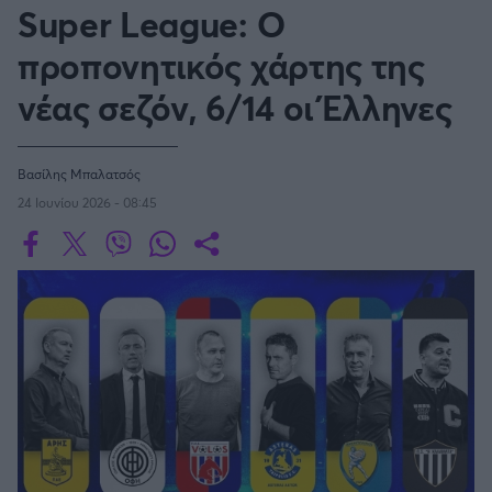
Οδηγός F1
CEV Cup
Τεχνολογία
Super League: Ο
Παναγιώτης Δαλαταριώφ
Κολύμβηση
ΑΘΛΗΤΙΚΕΣ ΜΕΤΑΔΟΣΕΙΣ
Bundesliga
EuroCup
GMotion WRC
SERIE A
Υγεία
Challenge Cup
προπονητικός χάρτης της
Ανδρέας Δημάτος
Μπιτς Βόλεϊ
Ligue 1
Mundobasket
GMotion MotoGP
LIVE SCORE
Showbiz
Αντώνης Καλκαβούρας
νέας σεζόν, 6/14 οι Έλληνες
Κύπελλο Ιταλίας
Ιστιοπλοΐα
Basketaki
Εθνική Ελλάδος
GWOMEN
Αντώνης Καρπετόπουλος
Eurobasket
Κωπηλασία
Μουντιάλ 2026
Δημήτρης Κατσιώνης
LA LIGA
ΑΘΛΗΤΙΚΗ ΗΧΩ
Ξιφασκία
Βασίλης Μπαλατσός
Wyscout Analysis
Γιώργος Κούβαρης
ΕΚΠΟΜΠΕΣ
Σκοποβολή
24 Ιουνίου 2026 - 08:45
Ευρώπη
COPA DEL REY
Κώστας Νικολακόπουλος
GALACTICOS BY INTERWETTEN
Κόσμος
Πάλη
ΟΜΑΔΕΣ
Γιάννης Πάλλας
GAZZ FLOOR BY NOVIBET
BUNDESLIGA
Νίκος Παπαδογιάννης
Τάε κβον ντο
ΑΕΚ
PODCASTS
POLE POSITION BY ALLWYN
Γιώργος Σακελλαρίου
Τζούντο
ΣΠΛΙΤ
LIGUE 1
OLD SCHOOL
GAZZETTA ACTS
Γιάννης Σερέτης
Ολυμπιακός
Πινγκ - πονγκ
Transfer Stories
ΜΕΤΑΒΙΒΑΣΗ BY NOVIBET
Gazzetta For Her
Σταύρος Σουντουλίδης
GAZZETTA SPECIALS
gMotion
SüPER LIG
Μαχητικά Αθλήματα
Θέμα Ισότητας
Δημήτρης Τομαράς
ΠΑΟΚ
Unique
Πυγμαχία
Για τον Αλέξανδρο
Γιώργος Τσακίρης
Wyscout Analysis
PREMIER LEAGUE Ρωσίας
Άρση Βαρών
#GiatonAlki
Παναθηναϊκός
Μιχάλης Τσαμπάς
InStat Analysis