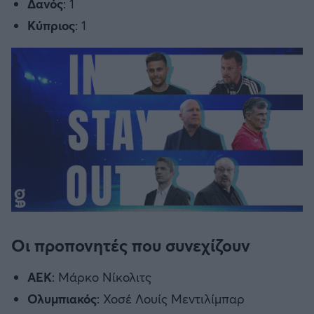
Δανός
: 1
Κύπριος
: 1
Οι προπονητές που συνεχίζουν
ΑΕΚ
: Μάρκο Νίκολιτς
Ολυμπιακός
: Χοσέ Λουίς Μεντιλίμπαρ