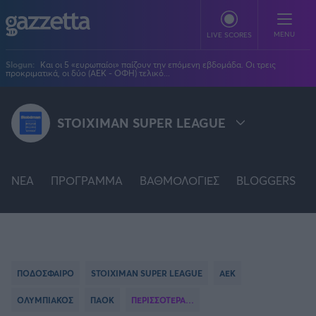
Παράκαμψη προς το κυρίως περιεχόμενο
MENU
LIVE SCORES
Slogun:
Και οι 5 «ευρωπαίοι» παίζουν την επόμενη εβδομάδα. Οι τρεις
προκριματικά, οι δύο (ΑΕΚ - ΟΦΗ) τελικό...
ΠΟΔΟΣΦΑΙΡΟ
STOIXIMAN SUPER LEAGUE
Stoiximan Super League
ΜΠΑΣΚΕΤ
Super League 2
Stoiximan GBL
Όλες οι διοργανώσεις
ΒΟΛΕΪ
Champions League
NEA
EuroLeague
ΠΡΟΓΡΑΜΜΑ
ΒΑΘΜΟΛΟΓΙΕΣ
BLOGGERS
Novibet Volley League
ΑΛΛΑ ΣΠΟΡ
STOIXIMAN SUPER LEAGUE
Europa League
Champions League
Volley League Γυναικών
Τένις
PLUS
Conference League
NBA
SUPER LEAGUE 2
Pre League
Χάντμπολ
Πολιτική
Κύπελλο Ελλάδας
Εθνική Μπάσκετ
BLOGGERS
Κύπελλο Ανδρών
Πόλο
Κοινωνία
Premier League
PREMIER LEAGUE
Elite League
Νίκος Αθανασίου
ΠΟΔΟΣΦΑΙΡΟ
STOIXIMAN SUPER LEAGUE
ΑΕΚ
GMOTION
Κύπελλο Γυναικών
Διεθνή
Στίβος
La Liga
Δημήτρης Βέργος
Α1 Γυναικών
GMotion F1
Champions League
ΟΛΥΜΠΙΑΚΟΣ
ΠΑΟΚ
ΠΕΡΙΣΣΟΤΕΡΑ…
Viral
FA CUP
ΠΡΩΤΟΣΕΛΙΔΑ
Γυμναστική
Serie A
Βασίλης Βλαχόπουλος
Κύπελλο Ελλάδος