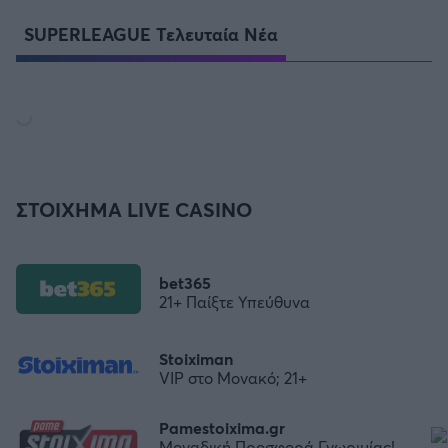
SUPERLEAGUE Τελευταία Νέα
ΣΤΟΙΧΗΜΑ LIVE CASINO
bet365
21+ Παίξτε Υπεύθυνα
Stoiximan
VIP στο Μονακό; 21+
Pamestoixima.gr
Μοναδική Προσφορά Γνωριμίας!