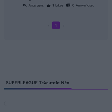
Απάντησε
1
Likes
0
Απαντήσεις
«
1
»
SUPERLEAGUE Τελευταία Νέα