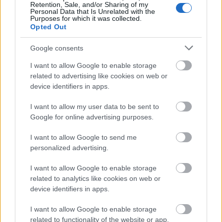
Retention, Sale, and/or Sharing of my
Personal Data that Is Unrelated with the
Purposes for which it was collected.
Opted Out
Πρόσφατα
Google consents
schwarz weiß ...
01/07/2026 - 14:44
I want to allow Google to enable storage
Καλό κλαμπ η Νυρεμβέργη και φέτος θα
related to advertising like cookies on web or
προσπαθήσει να ανέβει. Σίγουρα θα βελτιωθεί το
device identifiers in apps.
παιδί εκεί. Υγιής να είναι και σύντομα θα τον
δούμε στη Μπουντεσλίγα.
I want to allow my user data to be sent to
Απάντησε
0
Likes
0
Απαντήσεις
Google for online advertising purposes.
I want to allow Google to send me
personalized advertising.
AJAX81
12/06/2026 - 20:06
I want to allow Google to enable storage
Καλη επιτυχία από καρδιάς! Να εισαι γερός κ να
related to analytics like cookies on web or
βρεις τον χρονο που χρειάζεσαι για να δείξεις
device identifiers in apps.
πράγματα κ να ανέβεις ως την κορυφή.
Απάντησε
2
Likes
0
Απαντήσεις
I want to allow Google to enable storage
related to functionality of the website or app.