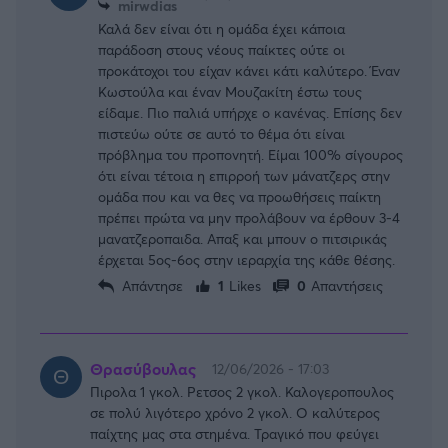
mirwdias
Καλά δεν είναι ότι η ομάδα έχει κάποια
παράδοση στους νέους παίκτες ούτε οι
προκάτοχοι του είχαν κάνει κάτι καλύτερο. Έναν
Κωστούλα και έναν Μουζακίτη έστω τους
είδαμε. Πιο παλιά υπήρχε ο κανένας. Επίσης δεν
πιστεύω ούτε σε αυτό το θέμα ότι είναι
πρόβλημα του προπονητή. Είμαι 100% σίγουρος
ότι είναι τέτοια η επιρροή των μάνατζερς στην
ομάδα που και να θες να προωθήσεις παίκτη
πρέπει πρώτα να μην προλάβουν να έρθουν 3-4
μανατζεροπαιδα. Απαξ και μπουν ο πιτσιρικάς
έρχεται 5ος-6ος στην ιεραρχία της κάθε θέσης.
Απάντησε
1
Likes
0
Απαντήσεις
Θρασύβουλας
12/06/2026 - 17:03
Πιρολα 1 γκολ. Ρετσος 2 γκολ. Καλογεροπουλος
σε πολύ λιγότερο χρόνο 2 γκολ. Ο καλύτερος
παίχτης μας στα στημένα. Τραγικό που φεύγει