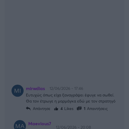
mirwdias
12/06/2026 - 17:46
Ευτυχώς όπως είχα ξαναγράψει έφυγε να σωθεί.
Θα τον έτρωγε η μαρμάγκα εδώ με τον στρατηγό
Απάντησε
4
Likes
1
Απαντήσεις
Maevious7
12/06/2026 - 20:08