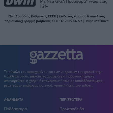
Με Νέα GIGA Προσφορά* γνωριμίας
| 21+
21+ | Αρμόδιος Ρυθμιστής ΕΕΕΠ | Κίνδυνος εθισμού & απώλειας
περιουσίας| Γραμμή βοήθειας ΚΕΘΕΑ: 210 9237777 | Παίξε υπεύθυνα
Το σύνολο του περιεχομένου και των υπηρεσιών του gazzetta.gr
διατίθεται στους επισκέπτες αυστηρά για προσωπική χρήση.
Απαγορεύεται η χρήση ή επανεκπομπή του, σε οποιοδήποτε μέσο,
μετά ή άνευ επεξεργασίας, χωρίς γραπτή άδεια του εκδότη.
ΑΘΛΗΜΑΤΑ
ΠΕΡΙΣΣΟΤΕΡΑ
Ποδόσφαιρο
Πρωτοσέλιδα