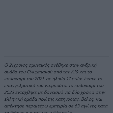
Ο 21χρονος αμυντικός ανέβηκε στην ανδρική
ομάδα του Ολυμπιακού από την Κ19 και το
καλοκαίρι του 2021, σε ηλικία 17 ετών, έκανε το
επαγγελματικό του ντεμπούτο. Το καλοκαίρι του
2023 εντάχθηκε με δανεισμό για δύο χρόνια στην
ελληνική ομάδα πρώτης κατηγορίας, Βόλος, και
απέκτησε περαιτέρω εμπειρία σε 63 αγώνες κατά
τη διάρκεια αυτών των δύο ετών.