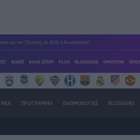
ατα για τον Τζολάκη, το άξιζε ο Κωνσταντής!
ΚΕΤ
ΒΟΛΕΪ
ΑΛΛΑ ΣΠΟΡ
PLUS
BLOGGERS
GMOTION
ΠΡΩΤ
WETTEN
ague
gue
Κοινωνία
Δημήτρης Βέργος
Οδηγός F1
GAZZ FLOOR BY NOVIBET
Super League 2
EuroLeague
Volley League Γυναικών
Χάντμπολ
Διεθνή
Βασίλης Βλαχ
GMotion WR
POLE POSIT
Champio
Champio
Pre Lea
Πόλο
GAZZETTA ACTS
GAZZET
Gazzetta For Her
Unique
NEA
ΠΡΟΓΡΑΜΜΑ
ΒΑΘΜΟΛΟΓΙΕΣ
BLOGGERS
ET
Υγεία
Αντώνης Καλκαβούρας
Showbiz
Αντώνης Καρ
Κύπελλο Ελλάδας
Elite League
Champions League
Κολύμβηση
Premier
Α1 Γυνα
CEV Cu
Μπιτς Βό
Θέμα Ισότητας
Wyscout 
Για τον Αλέξανδρο
InStat An
Κώστας Νικολακόπουλος
Γιάννης Πάλλ
Mundobasket
Bundesliga
Ξιφασκία
Ligue 1
Basketak
Σκοποβο
#GiatonAlki
Συνεντεύ
XIMAN SUPER LEAGUE
SUPER LEAGUE 2
Γιάννης Σερέτης
Σταύρος Σουν
Η μητρότητα στον πάγκο
Μεγάλη 
Wyscout Analysis
Τζούντο
Ευρώπη
Πινγκ - 