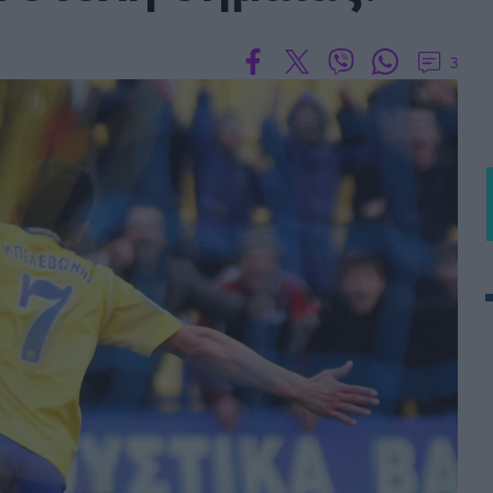
 PORTUGAL BETCLIC
Α' Εθνική Γυναικών
3