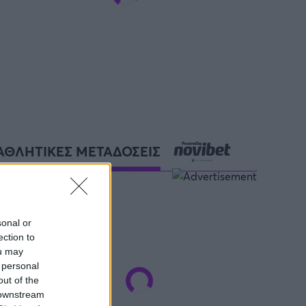
ΑΘΛΗΤΙΚΕΣ ΜΕΤΑΔΟΣΕΙΣ
sonal or
ection to
ou may
 personal
out of the
 downstream