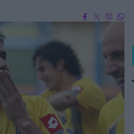
 PORTUGAL BETCLIC
Α' Εθνική Γυναικών