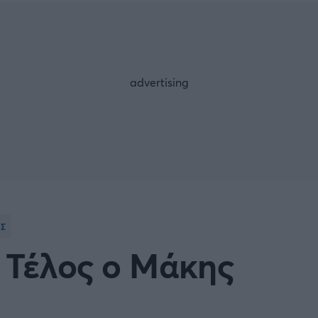
Μια Ιστο
Μιχάλης Τσαμπάς
Δημήτρης Τσ
 A
Κύπελλο Ιταλίας
Άρση Βαρών
ESLIGA
LIGUE 1
λο Γερμανίας
Κύπελλο Ελλάδος
FOLLOW US
 NATIONS LEAGUE
COPA AMERICA
ική
Προκριματικά MUNDIAL 2
ΟΣ
ή Φιλικά
Ποδόσφαιρο Γυναικών
 Τέλος ο Μάκης
EREDIVISIE