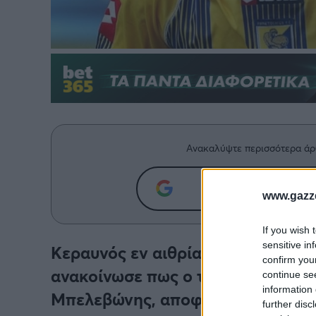
Ανακαλύψτε περισσότερα άρ
Προσθήκη του g
www.gazze
If you wish 
sensitive in
Κεραυνός εν αιθρία στο Αγρίνιο,
confirm you
ανακοίνωσε πως ο τεχνικός διευθ
continue se
information 
Μπελεβώνης, αποφάσισε να αποχω
further disc