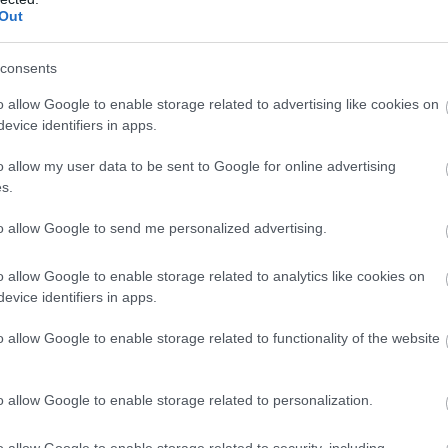
Out
consents
o allow Google to enable storage related to advertising like cookies on
evice identifiers in apps.
o allow my user data to be sent to Google for online advertising
s.
to allow Google to send me personalized advertising.
ους - κλειδί στο οργανόγραμμα της ομάδας, με
ικό κομμάτι του κλαμπ, οπότε είναι πολύ
o allow Google to enable storage related to analytics like cookies on
ιαδοχής του.
evice identifiers in apps.
o allow Google to enable storage related to functionality of the website
o allow Google to enable storage related to personalization.
αμε στα 100
εζόν από την
o allow Google to enable storage related to security, including