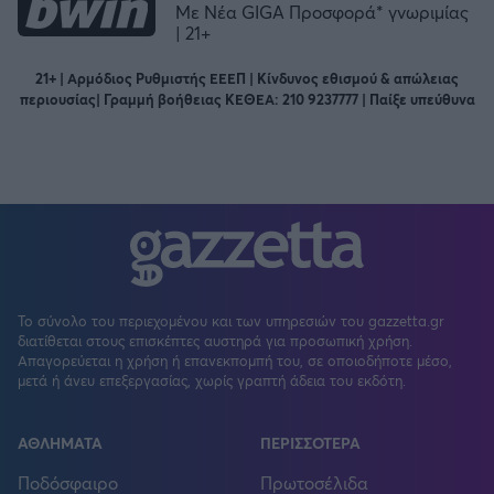
Με Νέα GIGA Προσφορά* γνωριμίας
| 21+
21+ | Αρμόδιος Ρυθμιστής ΕΕΕΠ | Κίνδυνος εθισμού & απώλειας
περιουσίας| Γραμμή βοήθειας ΚΕΘΕΑ: 210 9237777 | Παίξε υπεύθυνα
Το σύνολο του περιεχομένου και των υπηρεσιών του gazzetta.gr
διατίθεται στους επισκέπτες αυστηρά για προσωπική χρήση.
Απαγορεύεται η χρήση ή επανεκπομπή του, σε οποιοδήποτε μέσο,
μετά ή άνευ επεξεργασίας, χωρίς γραπτή άδεια του εκδότη.
ΑΘΛΗΜΑΤΑ
ΠΕΡΙΣΣΟΤΕΡΑ
Ποδόσφαιρο
Πρωτοσέλιδα