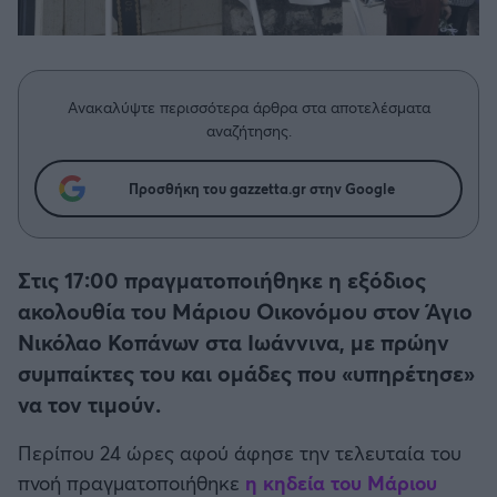
Η μητρότητα στον πάγκο
Δημήτρης Τσορμπατζόγλου
Κύπελλο Γερμανίας
Συνεντεύξεις
Άρης
Μεγάλη μου Αγάπη
Κύπελλο Ελλάδος
Μια Ιστορία από την Πόλη
Λεβαδειακός
Ανακαλύψτε περισσότερα άρθρα στα αποτελέσματα
CHAMPIONS LEAGUE
αναζήτησης.
ΟΦΗ
EUROPA LEAGUE
Προσθήκη του gazzetta.gr στην Google
Βόλος
UEFA NATIONS LEAGUE
Ατρόμητος Αθηνών
Στις 17:00 πραγματοποιήθηκε η εξόδιος
COPA AMERICA
ακολουθία του Μάριου Οικονόμου στον Άγιο
Κηφισιά
Νικόλαο Κοπάνων στα Ιωάννινα, με πρώην
Μουντιάλ 2026
συμπαίκτες του και ομάδες που «υπηρέτησε»
Αστέρας Τρίπολης
να τον τιμούν.
EURO
Περίπου 24 ώρες αφού άφησε την τελευταία του
Παναιτωλικός
πνοή πραγματοποιήθηκε
η κηδεία του Μάριου
Γ' Εθνική