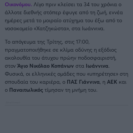
Οικονόμου.
Λίγο πριν κλείσει τα 34 του χρόνια ο
Καλαμάτα
άλλοτε διεθνής στόπερ έφυγε από τη ζωή, εννέα
Προκριματικά MUNDIAL 2026
ημέρες μετά το μοιραίο ατύχημα του έξω από το
Ηρακλής
Προκριματικά EURO
νοσοκομείο «Χατζηκώστα», στα Ιωάννινα.
Μπαρτσελόνα
Το απόγευμα της Τρίτης, στις 17:00,
CONFERENCE LEAGUE
πραγματοποιήθηκε σε κλίμα οδύνης η εξόδιος
Ρεάλ Μαδρίτης
ακολουθία του άτυχου πρώην ποδοσφαιριστή,
Διεθνή Φιλικά
στον
Άγιο Νικόλαο Κοπάνων
στα
Ιωάννινα
.
Ατλέτικο Μαδρίτης
Φυσικά, οι ελληνικές ομάδες που «υπηρέτησε» στη
Ποδόσφαιρο Γυναικών
σπουδαία του καριέρα, ο
ΠΑΣ Γιάννινα
, η
ΑΕΚ
και
Μάντσεστερ Γιουνάιτεντ
ο
Παναιτωλικός
τίμησαν τη μνήμη του.
EFL CUP
Μάντσεστερ Σίτι
COPA AFRICA
Λίβερπουλ
MLS
Τσέλσι