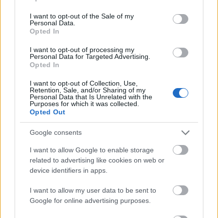
use your data for below specified purposes in below Google
consent section.
I want to opt-out of the Sale of my
Personal Data.
Διάβασε όλα τα
τελευταία νέα
της αθλητικής
Opted In
επικαιρότητας. Μάθε για όλους τους
live αγώνες σήμερα
και δες τις
αθλητικές μεταδόσεις
της ημέρας και της
I want to opt-out of processing my
Personal Data for Targeted Advertising.
εβδομάδας μέσα από το υπερπλήρες Πρόγραμμα TV του
Opted In
Gazzetta. Ακολούθησέ μας και στο
Google News
.
I want to opt-out of Collection, Use,
Retention, Sale, and/or Sharing of my
Personal Data that Is Unrelated with the
Purposes for which it was collected.
Opted Out
ΔΙΑΒΑΣΕ ΑΚΟΜΗ:
Google consents
ΑΕΚ: Τιμάει τη μνήμη του Μιχάλη στο φιλικό με την
Athens Kallithea
I want to allow Google to enable storage
related to advertising like cookies on web or
ΑΕΚ: Αποχωρεί ο Αλέξης Δέδες μετά από 14 μήνες
device identifiers in apps.
Αθλητικές μεταδόσεις σήμερα: Τα φιλικά των ΑΕΚ, Άρη,
I want to allow my user data to be sent to
Κηφισιάς και το Γιουβέντους - Ίντερ
Google for online advertising purposes.