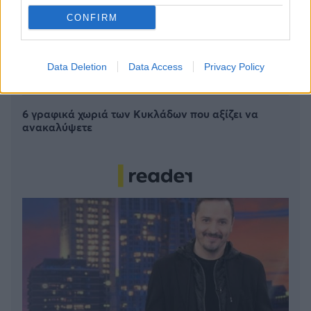
Πέρα από τη Λισαβόνα: 10 μαγευτικοί προορισμοί
CONFIRM
της Πορτογαλίας
Το καλά κρυμμένο μυστικό της Κρήτης: Το φαράγγι
Data Deletion
Data Access
Privacy Policy
των Αγίων και η μαγευτική παραλία στο Λιβυκό
6 γραφικά χωριά των Κυκλάδων που αξίζει να
ανακαλύψετε