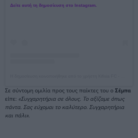
Δείτε αυτή τη δημοσίευση στο Instagram.
Η δημοσίευση κοινοποιήθηκε από το χρήστη Kifisia FC - ΠΑΕ Κηφισιά (@kifisiafc)
Σε σύντομη ομιλία προς τους παίκτες του ο
Σέμπα
είπε:
«Συγχαρητήρια σε όλους. Το αξίζαμε όπως
πάντα. Σας εύχομαι το καλύτερο. Συγχαρητήρια
και πάλι».