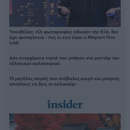
Τσουβέλας: «Οι φωτογραφίες αδικούν την Εύα, δεν
έχει φωτογένεια - Λες κι εγώ είμαι ο Μπραντ Πιτ»
(vid)
Δύο ανερχόμενα νησιά που μπήκαν στο ραντάρ του
ελληνικού καλοκαιριού
15 μεγάλες σειρές που ανέβαλες καιρό και μπορείς
επιτέλους να δεις το καλοκαίρι