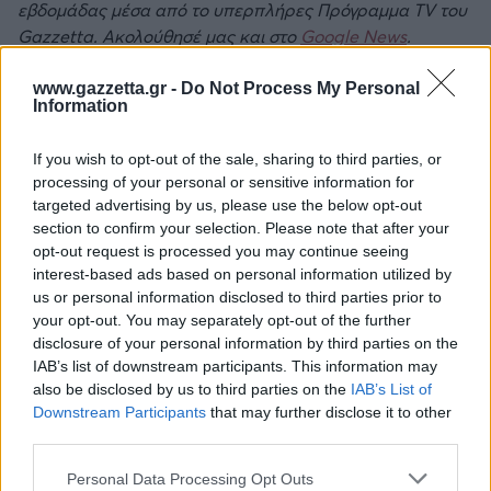
εβδομάδας μέσα από το υπερπλήρες Πρόγραμμα TV του
Gazzetta. Ακολούθησέ μας και στο
Google News
.
www.gazzetta.gr -
Do Not Process My Personal
Information
ΔΙΑΒΑΣΕ ΑΚΟΜΗ:
If you wish to opt-out of the sale, sharing to third parties, or
ΑΠΟΕΛ - Κηφισιά 2-2: «Αρνήθηκε» να χάσει και
processing of your personal or sensitive information for
ετοιμάζεται για τα επίσημα
targeted advertising by us, please use the below opt-out
section to confirm your selection. Please note that after your
Live: ΑΠΟΕΛ - Κηφισιά
opt-out request is processed you may continue seeing
interest-based ads based on personal information utilized by
Σμπώκος: Ο Πανσερραϊκός ανακοίνωσε τη μεταγραφή
us or personal information disclosed to third parties prior to
your opt-out. You may separately opt-out of the further
disclosure of your personal information by third parties on the
IAB’s list of downstream participants. This information may
Tags:
also be disclosed by us to third parties on the
IAB’s List of
ΣΕΜΠΑΣΤΙΑΝ ΛΕΤΟ
1
Downstream Participants
that may further disclose it to other
third parties.
Please note that this website/app uses one or more Google
Personal Data Processing Opt Outs