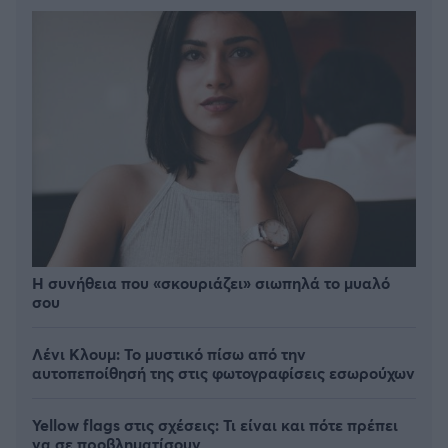
Η συνήθεια που «σκουριάζει» σιωπηλά το μυαλό
σου
Λένι Κλουμ: Το μυστικό πίσω από την
αυτοπεποίθησή της στις φωτογραφίσεις εσωρούχων
Yellow flags στις σχέσεις: Τι είναι και πότε πρέπει
να σε προβληματίσουν