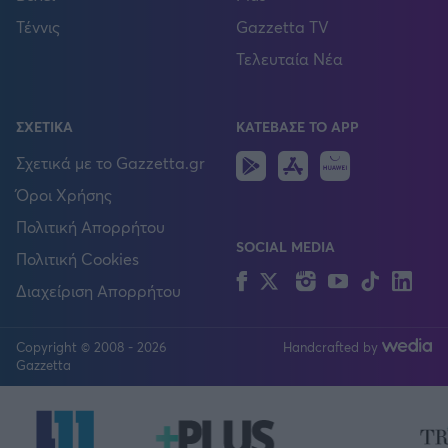
Τέννις
Gazzetta TV
Τελευταία Νέα
ΣΧΕΤΙΚΑ
ΚΑΤΕΒΑΣΕ ΤΟ APP
Android
IOS
Huawei
Σχετικά με το Gazzetta.gr
Όροι Χρήσης
Πολιτική Απορρήτου
SOCIAL MEDIA
Πολιτική Cookies
Facebook
Twitter
Instagram
YouTube
TikTok
Lin
Διαχείριση Απορρήτου
Copyright © 2008 - 2026
Handcrafted by
FOLLOW US
Gazzetta