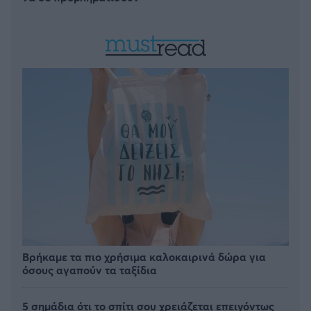
Βρήκαμε τα πιο χρήσιμα καλοκαιρινά δώρα για
όσους αγαπούν τα ταξίδια
5 σημάδια ότι το σπίτι σου χρειάζεται επειγόντως