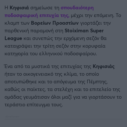
Καλαμάτα
Η
Κηφισιά
σημείωσε τη
σπουδαιότερη
Προκριματικά MUNDIAL 2026
ποδοσφαιρική επιτυχία της,
μέχρι την επόμενη. Το
Ηρακλής
κλαμπ των
Βορείων Προαστίων
γιορτάζει την
Προκριματικά EURO
παρθενική παραμονή στη
Stoiximan Super
Μπαρτσελόνα
League
και συνεπώς την ερχόμενη σεζόν θα
CONFERENCE LEAGUE
καταγράψει την τρίτη σεζόν στην κορυφαία
Ρεάλ Μαδρίτης
κατηγορία του ελληνικού ποδοσφαίρου.
Διεθνή Φιλικά
Ατλέτικο Μαδρίτης
Ένα από τα μυστικά της επιτυχίας της
Κηφισιάς
Ποδόσφαιρο Γυναικών
ήταν το οικογενειακό της κλίμα, το οποίο
Μάντσεστερ Γιουνάιτεντ
αποτυπώθηκε και το απόγευμα της Πέμπτης,
EFL CUP
καθώς οι παίκτες, τα στελέχη και το επιτελείο της
Μάντσεστερ Σίτι
ομάδας γευμάτισαν όλοι μαζί για να γιορτάσουν το
COPA AFRICA
τεράστιο επίτευγμα τους.
Λίβερπουλ
MLS
Τσέλσι