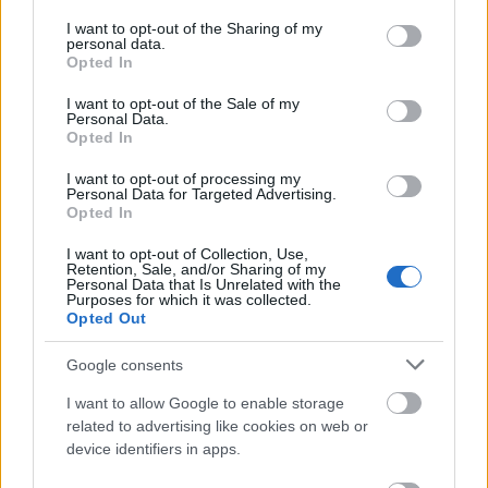
services and may gather and store information including but
not limited to your visit or usage behaviour. You may click to
I want to opt-out of the Sharing of my
personal data.
grant or deny consent to Google and its third-party tags to
Για να προσθέσεις το σχόλιο
Opted In
use your data for below specified purposes in below Google
σου πρέπει να συνδεθείς
consent section.
I want to opt-out of the Sale of my
Personal Data.
στο my gazzetta!
Opted In
I want to opt-out of processing my
Εγγραφή
Σύνδεση
Personal Data for Targeted Advertising.
Opted In
I want to opt-out of Collection, Use,
Retention, Sale, and/or Sharing of my
Personal Data that Is Unrelated with the
Purposes for which it was collected.
Opted Out
Google consents
I want to allow Google to enable storage
related to advertising like cookies on web or
device identifiers in apps.