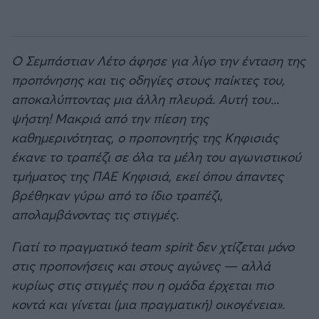
Ο Σεμπάστιαν Λέτο άφησε για λίγο την ένταση της
προπόνησης και τις οδηγίες στους παίκτες του,
αποκαλύπτοντας μια άλλη πλευρά. Αυτή του...
ψήστη! Μακριά από την πίεση της
καθημερινότητας, ο προπονητής της Κηφισιάς
έκανε το τραπέζι σε όλα τα μέλη του αγωνιστικού
τμήματος της ΠΑΕ Κηφισιά, εκεί όπου άπαντες
βρέθηκαν γύρω από το ίδιο τραπέζι,
απολαμβάνοντας τις στιγμές.
Γιατί το πραγματικό team spirit δεν χτίζεται μόνο
στις προπονήσεις και στους αγώνες — αλλά
κυρίως στις στιγμές που η ομάδα έρχεται πιο
κοντά και γίνεται (μια πραγματική) οικογένεια».