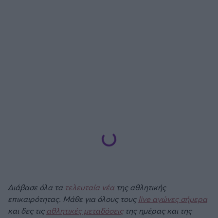
Διάβασε όλα τα
τελευταία νέα
της αθλητικής
επικαιρότητας. Μάθε για όλους τους
live αγώνες σήμερα
και δες τις
αθλητικές μεταδόσεις
της ημέρας και της