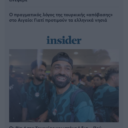
Ο πραγματικός λόγος της τουρκικής «απόβασης»
στο Αιγαίο: Γιατί προτιμούν τα ελληνικά νησιά
Οι Big 4 της Τουρκίας χρωστάνε 1 δισ. - Πού