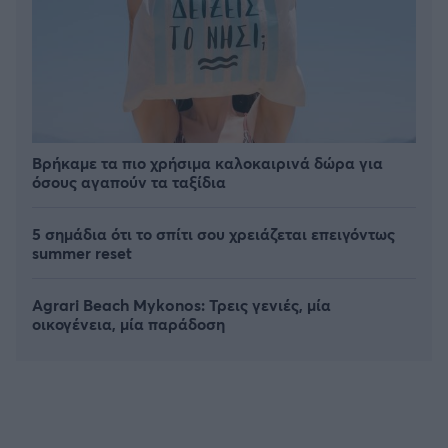
Βρήκαμε τα πιο χρήσιμα καλοκαιρινά δώρα για
όσους αγαπούν τα ταξίδια
5 σημάδια ότι το σπίτι σου χρειάζεται επειγόντως
summer reset
Agrari Beach Mykonos: Τρεις γενιές, μία
οικογένεια, μία παράδοση