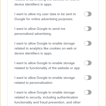
device identifiers in apps.
I want to allow my user data to be sent to
Google for online advertising purposes.
I want to allow Google to send me
personalized advertising.
I want to allow Google to enable storage
related to analytics like cookies on web or
device identifiers in apps.
Πέρα από τη Λισαβόνα: 10 μαγευτικοί προορισμοί
της Πορτογαλίας
I want to allow Google to enable storage
related to functionality of the website or app.
Το καλά κρυμμένο μυστικό της Κρήτης: Το φαράγγι
I want to allow Google to enable storage
των Αγίων και η μαγευτική παραλία στο Λιβυκό
related to personalization.
6 γραφικά χωριά των Κυκλάδων που αξίζει να
I want to allow Google to enable storage
ανακαλύψετε
related to security, including authentication
functionality and fraud prevention, and other