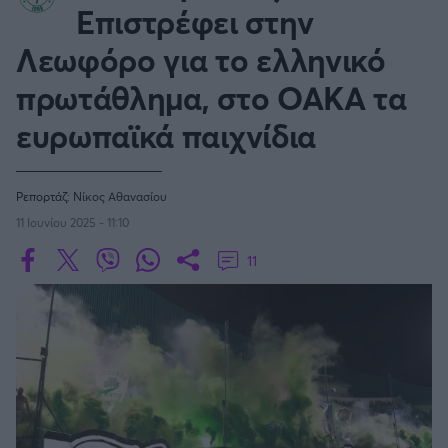
Οδηγός F1
CEV Cup
Τεχνολογία
Επιστρέφει στην
Παναγιώτης Δαλαταριώφ
Κολύμβηση
ΑΘΛΗΤΙΚΕΣ ΜΕΤΑΔΟΣΕΙΣ
Bundesliga
EuroCup
GMotion WRC
SERIE A
Υγεία
Challenge Cup
Λεωφόρο για το ελληνικό
Ανδρέας Δημάτος
Μπιτς Βόλεϊ
Ligue 1
Mundobasket
GMotion MotoGP
LIVE SCORE
Showbiz
Αντώνης Καλκαβούρας
πρωτάθλημα, στο ΟΑΚΑ τα
Κύπελλο Ιταλίας
Ιστιοπλοΐα
Basketaki
Εθνική Ελλάδος
GWOMEN
Αντώνης Καρπετόπουλος
Eurobasket
Κωπηλασία
ευρωπαϊκά παιχνίδια
Μουντιάλ 2026
Δημήτρης Κατσιώνης
LA LIGA
ΑΘΛΗΤΙΚΗ ΗΧΩ
Ξιφασκία
Wyscout Analysis
Γιώργος Κούβαρης
ΕΚΠΟΜΠΕΣ
Σκοποβολή
Ευρώπη
COPA DEL REY
Κώστας Νικολακόπουλος
Ρεπορτάζ:
Νίκος Αθανασίου
GALACTICOS BY INTERWETTEN
Κόσμος
Πάλη
ΟΜΑΔΕΣ
Γιάννης Πάλλας
11 Ιουνίου 2025 - 11:10
GAZZ FLOOR BY NOVIBET
BUNDESLIGA
Νίκος Παπαδογιάννης
Τάε κβον ντο
11
ΑΕΚ
PODCASTS
POLE POSITION BY ALLWYN
Γιώργος Σακελλαρίου
Τζούντο
ΣΠΛΙΤ
LIGUE 1
OLD SCHOOL
GAZZETTA ACTS
Γιάννης Σερέτης
Ολυμπιακός
Πινγκ - πονγκ
Transfer Stories
ΜΕΤΑΒΙΒΑΣΗ BY NOVIBET
Gazzetta For Her
Σταύρος Σουντουλίδης
GAZZETTA SPECIALS
gMotion
SüPER LIG
Μαχητικά Αθλήματα
Θέμα Ισότητας
Δημήτρης Τομαράς
ΠΑΟΚ
Unique
Πυγμαχία
Για τον Αλέξανδρο
Γιώργος Τσακίρης
Wyscout Analysis
PREMIER LEAGUE Ρωσίας
Άρση Βαρών
#GiatonAlki
Παναθηναϊκός
Μιχάλης Τσαμπάς
InStat Analysis