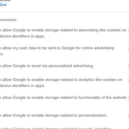
Out
consents
o allow Google to enable storage related to advertising like cookies on
evice identifiers in apps.
o allow my user data to be sent to Google for online advertising
s.
to allow Google to send me personalized advertising.
o allow Google to enable storage related to analytics like cookies on
evice identifiers in apps.
o allow Google to enable storage related to functionality of the website
o allow Google to enable storage related to personalization.
o allow Google to enable storage related to security, including