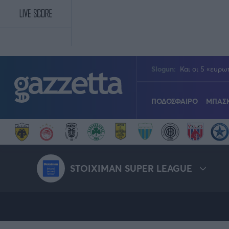
Παράκαμψη προς το κυρίως περιεχόμενο
Slogun:
Και οι 5 «ευρω
ΠΟΔΟΣΦΑΙΡΟ
ΜΠΑΣ
Πολιτική
Νίκος Αθανασίου
GMotion F1
GALACTICOS BY INTER
Stoiximan Super Le
Stoiximan GBL
Novibet Volley Lea
Τένις
PODCASTS
ΣΠΛΙΤ
STOIXIMAN SUPER LEAGUE
Τεχνολογία
Ανδρέας Δημάτος
ΜΕΤΑΒΙΒΑΣΗ BY NOVIB
Conference League
Εθνική Μπάσκετ
Κύπελλο Γυναικών
Γυμναστική
Transfer Stories
gMotion
Γιώργος Κούβαρης
Serie A
EuroCup
Κωπηλασία
Όλες οι διοργανώσεις
STOI
Γιώργος Σακελλαρίου
Μουντιάλ 2026
Τάε κβον ντο