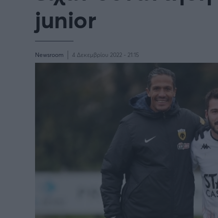
Παγκόσμιο Κύπελλο Συλλόγων
junior
LIGA
2025
Newsroom
4 Δεκεμβρίου 2022 - 21:15