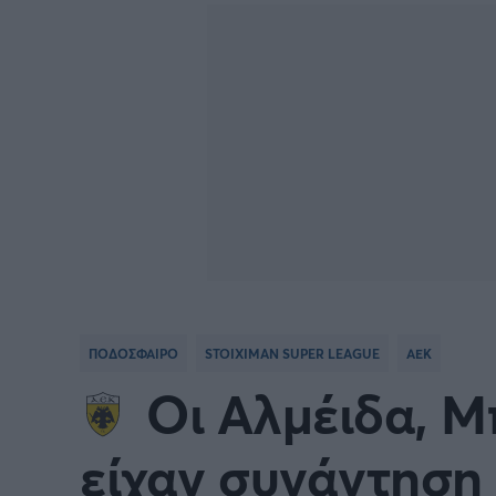
Γιώργος Τσακίρης
FA CUP
SERIE
Πυγμαχία
COPA DEL REY
BUND
PREMIER LEAGUE Ρωσίας
Κύπελ
EUROPA LEAGUE
UEFA
EURO
Γ' Εθν
ΠΟΔΟΣΦΑΙΡΟ
STOIXIMAN SUPER LEAGUE
ΑΕΚ
CONFERENCE LEAGUE
Διεθν
Οι Αλμέιδα, 
COPA AFRICA
MLS
είχαν συνάντηση 