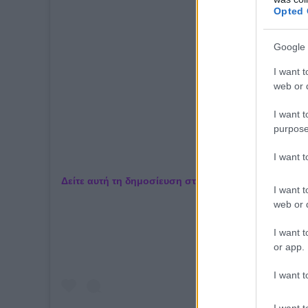
Opted 
Google 
I want t
web or d
I want t
purpose
I want 
Δείτε αυτή τη δημοσίευση στο Instagram.
I want t
web or d
I want t
or app.
I want t
I want t