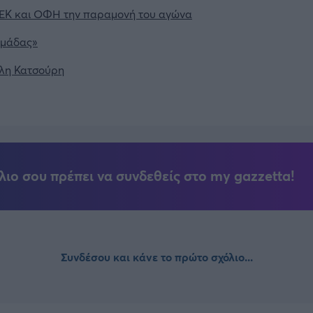
 ΑΕΚ και ΟΦΗ την παραμονή του αγώνα
ομάδας»
άλη Κατσούρη
λιο σου πρέπει να συνδεθείς στο my gazzetta!
Συνδέσου και κάνε το πρώτο σχόλιο...