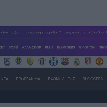
παίοι» παίζουν την επόμενη εβδομάδα. Οι τρεις προκριματικά, οι δύο (
ΚΕΤ
ΒΟΛΕΪ
ΑΛΛΑ ΣΠΟΡ
PLUS
BLOGGERS
GMOTION
ΠΡΩΤ
WETTEN
ague
gue
Κοινωνία
Δημήτρης Βέργος
Οδηγός F1
GAZZ FLOOR BY NOVIBET
Super League 2
EuroLeague
Volley League Γυναικών
Χάντμπολ
Διεθνή
Βασίλης Βλαχ
GMotion WR
POLE POSIT
Champio
Champio
Pre Lea
Πόλο
GAZZETTA ACTS
GAZZET
Gazzetta For Her
Unique
NEA
ΠΡΟΓΡΑΜΜΑ
ΒΑΘΜΟΛΟΓΙΕΣ
BLOGGERS
ET
Υγεία
Αντώνης Καλκαβούρας
Showbiz
Αντώνης Καρ
Κύπελλο Ελλάδας
Elite League
Champions League
Κολύμβηση
Premier
Α1 Γυνα
CEV Cu
Μπιτς Βό
Θέμα Ισότητας
Wyscout 
Για τον Αλέξανδρο
InStat An
Κώστας Νικολακόπουλος
Γιάννης Πάλλ
Mundobasket
Bundesliga
Ξιφασκία
Ligue 1
Basketak
Σκοποβο
#GiatonAlki
Συνεντεύ
XIMAN SUPER LEAGUE
SUPER LEAGUE 2
Γιάννης Σερέτης
Σταύρος Σουν
Η μητρότητα στον πάγκο
Μεγάλη 
Wyscout Analysis
Τζούντο
Ευρώπη
Πινγκ - 