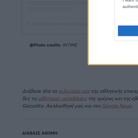
authenti
@Photo credits:
INTIME
Διάβασε όλα τα
τελευταία νέα
της αθλητικής επικα
δες τις
αθλητικές μεταδόσεις
της ημέρας και της ε
Gazzetta. Ακολούθησέ μας και στο
Google News
.
ΔΙΑΒΑΣΕ ΑΚΟΜΗ: