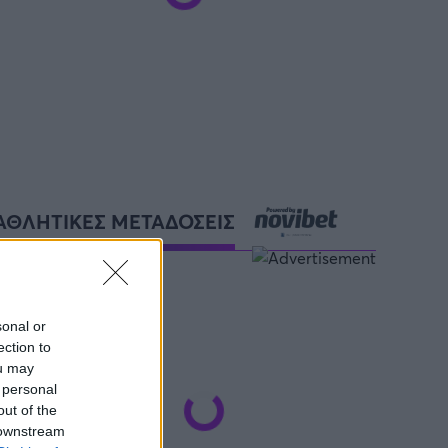
ΑΘΛΗΤΙΚΕΣ ΜΕΤΑΔΟΣΕΙΣ
sonal or
ection to
ou may
 personal
out of the
 downstream