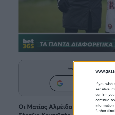
Ανακαλύψτε περισσότερα άρ
www.gazze
Προσθήκη του g
If you wish 
sensitive in
confirm you
continue se
Οι Ματίας Αλμέιδα και Μπρούνο Α
information 
further disc