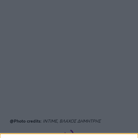
@Photo credits:
INTIME, ΒΛΑΧΟΣ ΔΗΜΗΤΡΗΣ