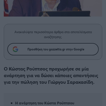
Η μητρότητα στον πάγκο
Δημήτρης Τσορμπατζόγλου
Κύπελλο Γερμανίας
Συνεντεύξεις
Άρης
Μεγάλη μου Αγάπη
Κύπελλο Ελλάδος
Μια Ιστορία από την Πόλη
Λεβαδειακός
CHAMPIONS LEAGUE
Ανακαλύψτε περισσότερα άρθρα στα αποτελέσματα
ΟΦΗ
αναζήτησης.
EUROPA LEAGUE
Βόλος
Προσθήκη του gazzetta.gr στην Google
UEFA NATIONS LEAGUE
Ατρόμητος Αθηνών
COPA AMERICA
Ο Κώστας Ρούπτσος προχωρήσε σε μία
Κηφισιά
ανάρτηση για να δώσει κάποιες απαντήσεις
Μουντιάλ 2026
για την πώληση του Γιώργου Σαρακασίδη.
Αστέρας Τρίπολης
EURO
Παναιτωλικός
Γ' Εθνική
Η ανάρτηση του Κώστα Ρούπτσου