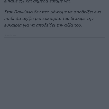
είπαμε όχι και σήμερα είπαμε ναι.
Στον Πανιώνιο δεν περιμένουμε να αποδείξει ένα
παιδί ότι αξίζει μια ευκαιρία. Του δίνουμε την
ευκαιρία για να αποδείξει την αξία του.