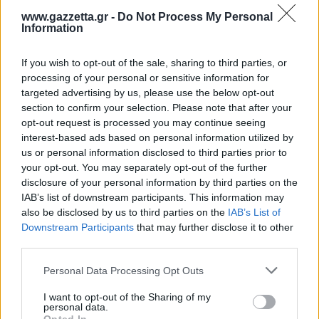
www.gazzetta.gr -
Do Not Process My Personal
Information
Διάβασε όλα τα
τελευταία νέα
της αθλητικής
If you wish to opt-out of the sale, sharing to third parties, or
επικαιρότητας. Μάθε για όλους τους
live αγώνες σήμερα
processing of your personal or sensitive information for
targeted advertising by us, please use the below opt-out
και δες τις
αθλητικές μεταδόσεις
της ημέρας και της
section to confirm your selection. Please note that after your
εβδομάδας μέσα από το υπερπλήρες Πρόγραμμα TV του
opt-out request is processed you may continue seeing
Gazzetta. Ακολούθησέ μας και στο
Google News
.
interest-based ads based on personal information utilized by
us or personal information disclosed to third parties prior to
your opt-out. You may separately opt-out of the further
disclosure of your personal information by third parties on the
ΔΙΑΒΑΣΕ ΑΚΟΜΗ:
IAB’s list of downstream participants. This information may
also be disclosed by us to third parties on the
IAB’s List of
Καλαμάτα: Η αποστολή για το τουρνουά στον Βόλο
Downstream Participants
that may further disclose it to other
third parties.
Βόλος: Τη Δευτέρα σέντρα στο φιλανθρωπικό τουρνουά
με συμμετοχή και Καλαμάτας, Πανιωνίου και Ολυμπιακού
Please note that this website/app uses one or more Google
Personal Data Processing Opt Outs
Β'
services and may gather and store information including but
not limited to your visit or usage behaviour. You may click to
I want to opt-out of the Sharing of my
personal data.
Κύπελλο Ελλάδας: Το πρόγραμμα του δεύτερου
grant or deny consent to Google and its third-party tags to