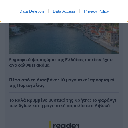
Data Deletion
Data Access
Privacy Policy
5 γραφικά ψαροχώρια της Ελλάδας που δεν έχετε
ανακαλύψει ακόμα
Πέρα από τη Λισαβόνα: 10 μαγευτικοί προορισμοί
της Πορτογαλίας
Το καλά κρυμμένο μυστικό της Κρήτης: Το φαράγγι
των Αγίων και η μαγευτική παραλία στο Λιβυκό