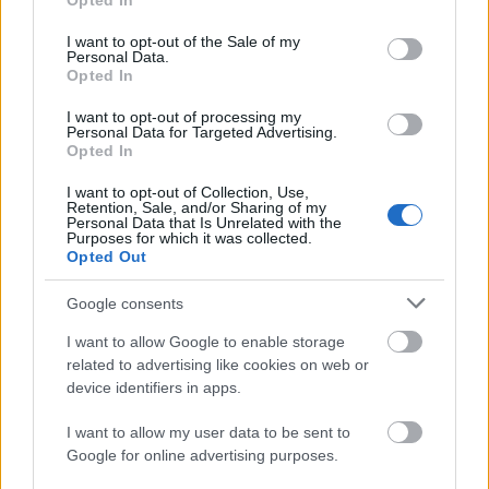
Opted In
προκριματικού, οι έδρες και η εκκρεμότητα
use your data for below specified purposes in below Google
consent section.
I want to opt-out of the Sale of my
Personal Data.
Opted In
Tags:
ΜΕΤΑΓΡΑΦΕΣ
ΜΕΤΑΓΡΑΦΕΣ ΠΑΝΙΩΝΙΟΣ ΠΟΔΟΣΦΑΙΡΟ
I want to opt-out of processing my
Personal Data for Targeted Advertising.
Opted In
I want to opt-out of Collection, Use,
Retention, Sale, and/or Sharing of my
Personal Data that Is Unrelated with the
Purposes for which it was collected.
Opted Out
Για να προσθέσεις το σχόλιο
σου πρέπει να συνδεθείς
Google consents
στο my gazzetta!
I want to allow Google to enable storage
related to advertising like cookies on web or
device identifiers in apps.
Εγγραφή
Σύνδεση
I want to allow my user data to be sent to
Google for online advertising purposes.