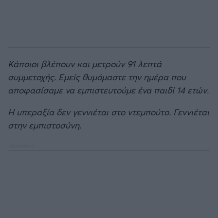
Κάποιοι βλέπουν και μετρούν 91 λεπτά
συμμετοχής. Εμείς θυμόμαστε την ημέρα που
αποφασίσαμε να εμπιστευτούμε ένα παιδί 14 ετών.
Η υπεραξία δεν γεννιέται στο ντεμπούτο. Γεννιέται
στην εμπιστοσύνη.