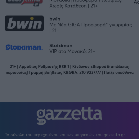
Χωρίς Κατάθεση | 21+
bwin
Με Νέα GIGA Προσφορά* γνωριμίας
| 21+
Stoiximan
VIP στο Μονακό; 21+
21+ | Αρμόδιος Ρυθμιστής ΕΕΕΠ | Κίνδυνος εθισμού & απώλειας
περιουσίας| Γραμμή βοήθειας ΚΕΘΕΑ: 210 9237777 | Παίξε υπεύθυνα
Το σύνολο του περιεχομένου και των υπηρεσιών του gazzetta.gr