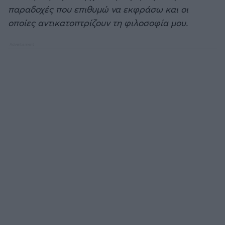
EREDIVISIE
παραδοχές που επιθυμώ να εκφράσω και οι
οποίες αντικατοπτρίζουν τη φιλοσοφία μου.
Άρσεναλ
CYPRUS LEAGUE BY STOIXIMAN
Γιουβέντους
Παγκόσμιο Κύπελλο Συλλόγων 2025
Μίλαν
LIGA PORTUGAL BETCLIC
Ίντερ
Α' Εθνική Γυναικών
Μπάγερν Μονάχου
SUPER CUP Ελλάδας
Παρί Σεν Ζερμέν