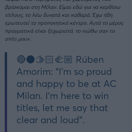
βρίσκομαι στη Μίλαν. Είμαι εδώ για να κερδίσω
τίτλους, το λέω δυνατά και καθαρά. Έχω ήδη
ερωτευτεί το προπονητικό κέντρο. Αυτό το μέρος
πραγματικά είναι ξεχωριστό, το νιώθω σαν το
σπίτι μου».
🔴⚫️🫱🏻‍🫲🏼 Rúben
Amorim: “I’m so proud
and happy to be at AC
Milan. I’m here to win
titles, let me say that
clear and loud”.