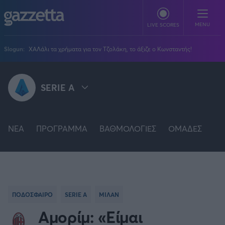
Παράκαμψη προς το κυρίως περιεχόμενο
MENU
LIVE SCORES
Slogun:
ΧΑΛάλι τα χρήματα για τον Τζολάκη, το άξιζε ο Κωνσταντής!
ΠΟΔΟΣΦΑΙΡΟ
SERIE A
Stoiximan Super League
ΜΠΑΣΚΕΤ
Super League 2
Stoiximan GBL
Όλες οι διοργανώσεις
ΒΟΛΕΪ
Champions League
NEA
EuroLeague
ΠΡΟΓΡΑΜΜΑ
ΒΑΘΜΟΛΟΓΙΕΣ
ΟΜΑΔΕΣ
Novibet Volley League
ΑΛΛΑ ΣΠΟΡ
STOIXIMAN SUPER LEAGUE
Europa League
Champions League
Volley League Γυναικών
Τένις
PLUS
Conference League
NBA
SUPER LEAGUE 2
Pre League
Χάντμπολ
Πολιτική
Κύπελλο Ελλάδας
Εθνική Μπάσκετ
BLOGGERS
Κύπελλο Ανδρών
Πόλο
Κοινωνία
Premier League
PREMIER LEAGUE
Elite League
Νίκος Αθανασίου
ΠΟΔΟΣΦΑΙΡΟ
SERIE A
ΜΙΛΑΝ
GMOTION
Κύπελλο Γυναικών
Διεθνή
Στίβος
La Liga
Δημήτρης Βέργος
Α1 Γυναικών
Αμορίμ: «Είμαι
GMotion F1
Champions League
Viral
FA CUP
ΠΡΩΤΟΣΕΛΙΔΑ
Γυμναστική
Serie A
Βασίλης Βλαχόπουλος
Κύπελλο Ελλάδος