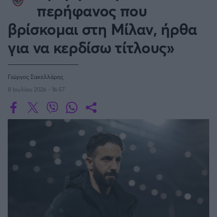
Οδηγός F1
CEV Cup
Τεχνολογία
περήφανος που
Παναγιώτης Δαλαταριώφ
Κολύμβηση
ΑΘΛΗΤΙΚΕΣ ΜΕΤΑΔΟΣΕΙΣ
Bundesliga
EuroCup
GMotion WRC
SERIE A
Υγεία
Challenge Cup
βρίσκομαι στη Μίλαν, ήρθα
Ανδρέας Δημάτος
Μπιτς Βόλεϊ
Ligue 1
Mundobasket
GMotion MotoGP
LIVE SCORE
Showbiz
Αντώνης Καλκαβούρας
για να κερδίσω τίτλους»
Κύπελλο Ιταλίας
Ιστιοπλοΐα
Basketaki
Εθνική Ελλάδος
GWOMEN
Αντώνης Καρπετόπουλος
Eurobasket
Κωπηλασία
Μουντιάλ 2026
Δημήτρης Κατσιώνης
LA LIGA
ΑΘΛΗΤΙΚΗ ΗΧΩ
Ξιφασκία
Γιώργος Σακελλάρης
Wyscout Analysis
Γιώργος Κούβαρης
ΕΚΠΟΜΠΕΣ
Σκοποβολή
8 Ιουλίου 2026 - 16:57
Ευρώπη
COPA DEL REY
Κώστας Νικολακόπουλος
GALACTICOS BY INTERWETTEN
Κόσμος
Πάλη
ΟΜΑΔΕΣ
Γιάννης Πάλλας
GAZZ FLOOR BY NOVIBET
BUNDESLIGA
Νίκος Παπαδογιάννης
Τάε κβον ντο
ΑΕΚ
PODCASTS
POLE POSITION BY ALLWYN
Γιώργος Σακελλαρίου
Τζούντο
ΣΠΛΙΤ
LIGUE 1
OLD SCHOOL
GAZZETTA ACTS
Γιάννης Σερέτης
Ολυμπιακός
Πινγκ - πονγκ
Transfer Stories
ΜΕΤΑΒΙΒΑΣΗ BY NOVIBET
Gazzetta For Her
Σταύρος Σουντουλίδης
GAZZETTA SPECIALS
gMotion
SüPER LIG
Μαχητικά Αθλήματα
Θέμα Ισότητας
Δημήτρης Τομαράς
ΠΑΟΚ
Unique
Πυγμαχία
Για τον Αλέξανδρο
Γιώργος Τσακίρης
Wyscout Analysis
PREMIER LEAGUE Ρωσίας
Άρση Βαρών
#GiatonAlki
Παναθηναϊκός
Μιχάλης Τσαμπάς
InStat Analysis