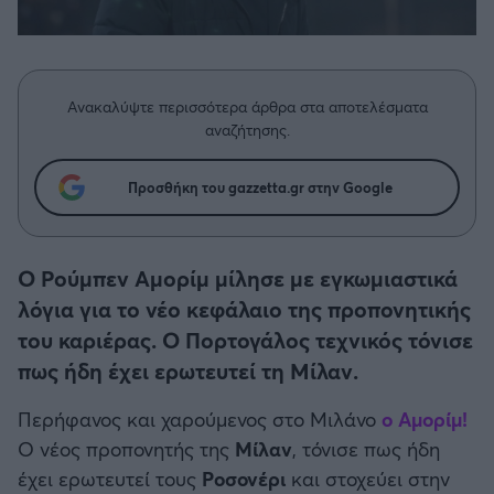
Η μητρότητα στον πάγκο
Δημήτρης Τσορμπατζόγλου
Κύπελλο Γερμανίας
Συνεντεύξεις
Άρης
Μεγάλη μου Αγάπη
Κύπελλο Ελλάδος
Μια Ιστορία από την Πόλη
Λεβαδειακός
Ανακαλύψτε περισσότερα άρθρα στα αποτελέσματα
CHAMPIONS LEAGUE
αναζήτησης.
ΟΦΗ
EUROPA LEAGUE
Προσθήκη του gazzetta.gr στην Google
Βόλος
UEFA NATIONS LEAGUE
Ατρόμητος Αθηνών
Ο Ρούμπεν Αμορίμ μίλησε με εγκωμιαστικά
COPA AMERICA
λόγια για το νέο κεφάλαιο της προπονητικής
Κηφισιά
του καριέρας. Ο Πορτογάλος τεχνικός τόνισε
Μουντιάλ 2026
πως ήδη έχει ερωτευτεί τη Μίλαν.
Αστέρας Τρίπολης
Περήφανος και χαρούμενος στο Μιλάνο
ο Αμορίμ!
EURO
Ο νέος προπονητής της
Μίλαν
, τόνισε πως ήδη
Παναιτωλικός
έχει ερωτευτεί τους
Ροσονέρι
και στοχεύει στην
Γ' Εθνική