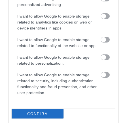
Εγγραφή
Σύνδεση
personalized advertising.
I want to allow Google to enable storage
related to analytics like cookies on web or
device identifiers in apps.
I want to allow Google to enable storage
related to functionality of the website or app.
I want to allow Google to enable storage
related to personalization.
I want to allow Google to enable storage
related to security, including authentication
functionality and fraud prevention, and other
user protection.
BEST OF
INTERNET
CONFIRM