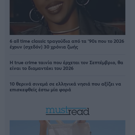
6 all time classic τραγούδια από τα ‘90s που το 2026
έχουν (σχεδόν) 30 χρόνια ζωής
Η true crime ταινία που έρχεται τον Σεπτέμβριο, θα
είναι το διαμαντάκι του 2026
10 θερινά σινεμά σε ελληνικά νησιά που αξίζει να
επισκεφθείς έστω μία φορά