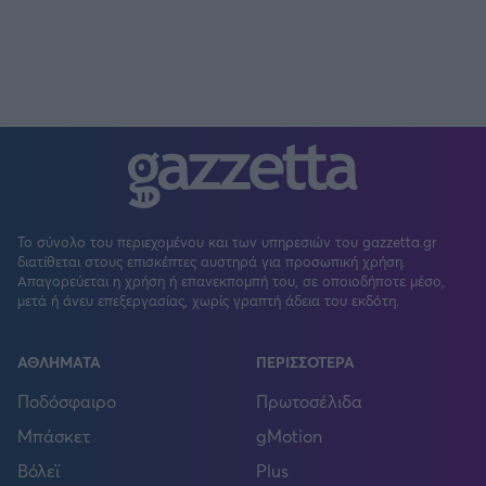
Το σύνολο του περιεχομένου και των υπηρεσιών του gazzetta.gr
διατίθεται στους επισκέπτες αυστηρά για προσωπική χρήση.
Απαγορεύεται η χρήση ή επανεκπομπή του, σε οποιοδήποτε μέσο,
μετά ή άνευ επεξεργασίας, χωρίς γραπτή άδεια του εκδότη.
ΑΘΛΗΜΑΤΑ
ΠΕΡΙΣΣΟΤΕΡΑ
Ποδόσφαιρο
Πρωτοσέλιδα
Μπάσκετ
gMotion
Βόλεϊ
Plus