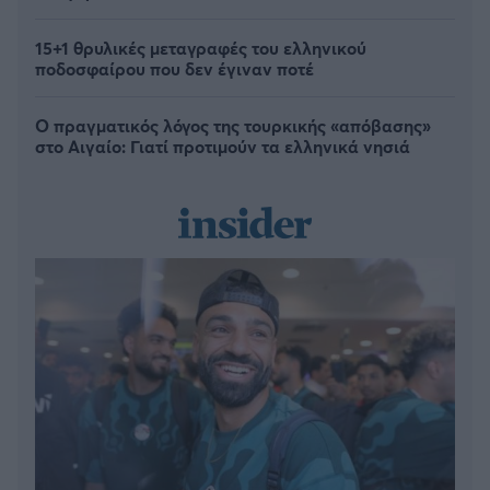
15+1 θρυλικές μεταγραφές του ελληνικού
ποδοσφαίρου που δεν έγιναν ποτέ
Ο πραγματικός λόγος της τουρκικής «απόβασης»
στο Αιγαίο: Γιατί προτιμούν τα ελληνικά νησιά