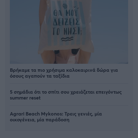
Βρήκαμε τα πιο χρήσιμα καλοκαιρινά δώρα για
όσους αγαπούν τα ταξίδια
5 σημάδια ότι το σπίτι σου χρειάζεται επειγόντως
summer reset
Agrari Beach Mykonos: Τρεις γενιές, μία
οικογένεια, μία παράδοση