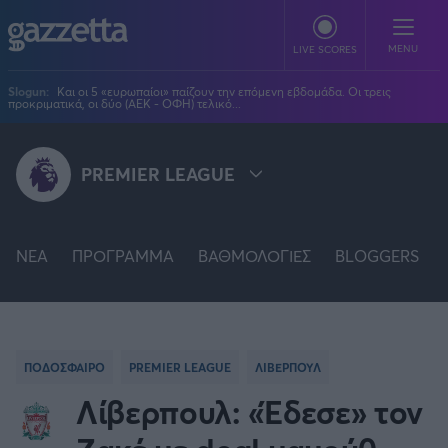
Παράκαμψη προς το κυρίως περιεχόμενο
MENU
LIVE SCORES
Slogun:
Και οι 5 «ευρωπαίοι» παίζουν την επόμενη εβδομάδα. Οι τρεις
προκριματικά, οι δύο (ΑΕΚ - ΟΦΗ) τελικό...
ΠΟΔΟΣΦΑΙΡΟ
PREMIER LEAGUE
Stoiximan Super League
ΜΠΑΣΚΕΤ
Super League 2
Stoiximan GBL
Όλες οι διοργανώσεις
ΒΟΛΕΪ
Champions League
NEA
EuroLeague
ΠΡΟΓΡΑΜΜΑ
ΒΑΘΜΟΛΟΓΙΕΣ
BLOGGERS
Novibet Volley League
ΑΛΛΑ ΣΠΟΡ
STOIXIMAN SUPER LEAGUE
Europa League
Champions League
Volley League Γυναικών
Τένις
PLUS
Conference League
NBA
SUPER LEAGUE 2
Pre League
Χάντμπολ
Πολιτική
Κύπελλο Ελλάδας
Εθνική Μπάσκετ
BLOGGERS
Κύπελλο Ανδρών
ΠΟΔΟΣΦΑΙΡΟ
PREMIER LEAGUE
ΛΙΒΕΡΠΟΥΛ
Πόλο
Κοινωνία
Premier League
PREMIER LEAGUE
Elite League
Νίκος Αθανασίου
GMOTION
Κύπελλο Γυναικών
Διεθνή
Λίβερπουλ: «Έδεσε» τον
Στίβος
La Liga
Δημήτρης Βέργος
Α1 Γυναικών
GMotion F1
Champions League
Viral
FA CUP
ΠΡΩΤΟΣΕΛΙΔΑ
Γυμναστική
Serie A
Βασίλης Βλαχόπουλος
Κύπελλο Ελλάδος