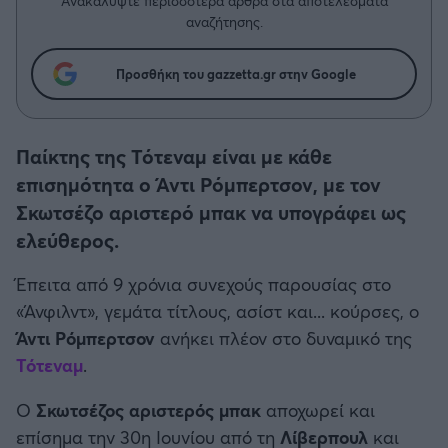
Η μητρότητα στον πάγκο
Ανακαλύψτε περισσότερα άρθρα στα αποτελέσματα
Δημήτρης Τσορμπατζόγλου
Κύπελλο Γερμανίας
Συνεντεύξεις
αναζήτησης.
Άρης
Μεγάλη μου Αγάπη
Κύπελλο Ελλάδος
Μια Ιστορία από την Πόλη
Προσθήκη του gazzetta.gr στην Google
Λεβαδειακός
CHAMPIONS LEAGUE
ΟΦΗ
Παίκτης της Τότεναμ είναι με κάθε
EUROPA LEAGUE
επισημότητα ο Άντι Ρόμπερτσον, με τον
Βόλος
Σκωτσέζο αριστερό μπακ να υπογράφει ως
UEFA NATIONS LEAGUE
ελεύθερος.
Ατρόμητος Αθηνών
COPA AMERICA
Έπειτα από 9 χρόνια συνεχούς παρουσίας στο
Κηφισιά
«Άνφιλντ», γεμάτα τίτλους, ασίστ και... κούρσες, ο
Μουντιάλ 2026
Άντι Ρόμπερτσον
ανήκει πλέον στο δυναμικό της
Αστέρας Τρίπολης
Τότεναμ
.
EURO
Παναιτωλικός
Ο
Σκωτσέζος αριστερός μπακ
αποχωρεί και
Γ' Εθνική
επίσημα την 30η Ιουνίου από τη
Λίβερπουλ
και