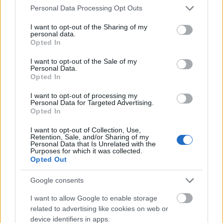
Please note that this website/app uses one or more Google
Personal Data Processing Opt Outs
εβδομάδας μέσα από το υπερπλήρες Πρόγραμμα TV του
services and may gather and store information including but
Gazzetta. Ακολούθησέ μας και στο
Google News
.
not limited to your visit or usage behaviour. You may click to
I want to opt-out of the Sharing of my
personal data.
grant or deny consent to Google and its third-party tags to
Opted In
use your data for below specified purposes in below Google
consent section.
I want to opt-out of the Sale of my
ΔΙΑΒΑΣΕ ΑΚΟΜΗ:
Personal Data.
Opted In
Τότεναμ - Τσέλσι 2-1: Ο Ριτσάρλισον έδωσε τη φιλική νίκη
στα Σπιρούνια
I want to opt-out of processing my
Personal Data for Targeted Advertising.
Opted In
Ντε Τσέρμπι: «Η Τότεναμ έχει κάνει το 60% των
μεταγραφών της, έρχεται μια 'βόμβα'»
I want to opt-out of Collection, Use,
Retention, Sale, and/or Sharing of my
Personal Data that Is Unrelated with the
Ίντερ: Πιέζει για την απόκτηση του Ρομέρο
Purposes for which it was collected.
Opted Out
Google consents
I want to allow Google to enable storage
7
related to advertising like cookies on web or
device identifiers in apps.