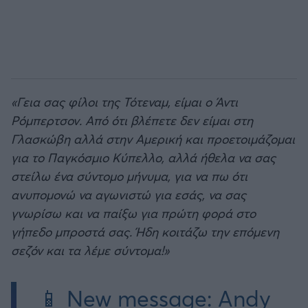
«Γεια σας φίλοι της Τότεναμ, είμαι ο Άντι
Ρόμπερτσον. Από ότι βλέπετε δεν είμαι στη
Γλασκώβη αλλά στην Αμερική και προετοιμάζομαι
για το Παγκόσμιο Κύπελλο, αλλά ήθελα να σας
στείλω ένα σύντομο μήνυμα, για να πω ότι
ανυπομονώ να αγωνιστώ για εσάς, να σας
γνωρίσω και να παίξω για πρώτη φορά στο
γήπεδο μπροστά σας. Ήδη κοιτάζω την επόμενη
σεζόν και τα λέμε σύντομα!»
📱 New message: Andy