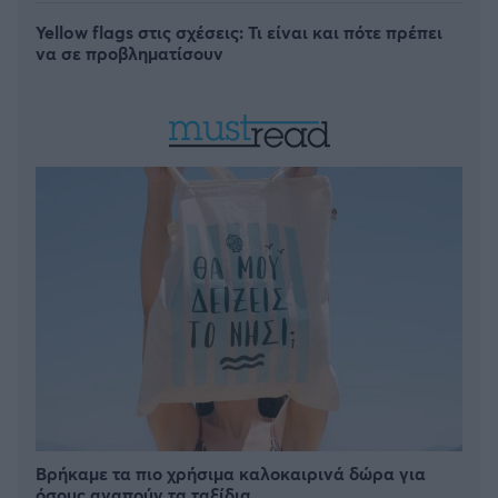
Yellow flags στις σχέσεις: Τι είναι και πότε πρέπει
να σε προβληματίσουν
Βρήκαμε τα πιο χρήσιμα καλοκαιρινά δώρα για
όσους αγαπούν τα ταξίδια